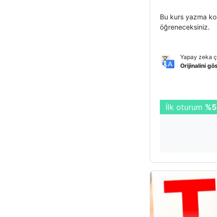
Bu kurs yazma kor
öğreneceksiniz.
Yapay zeka çe
Orijinalini gö
İlk oturum
%5