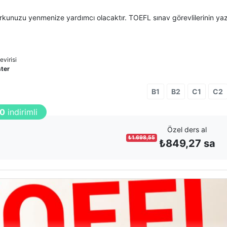
kunuzu yenmenize yardımcı olacaktır. TOEFL sınav görevlilerinin yazı
virisi
ster
B1
B2
C1
C2
0
indirimli
Özel ders al
₺
1.698,55
₺
849,27
sa