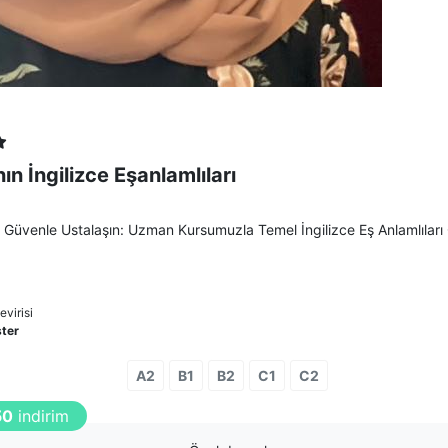
ın İngilizce Eşanlamlıları
Güvenle Ustalaşın: Uzman Kursumuzla Temel İngilizce Eş Anlamlıları 
virisi
ster
A2
B1
B2
C1
C2
0
indirimli