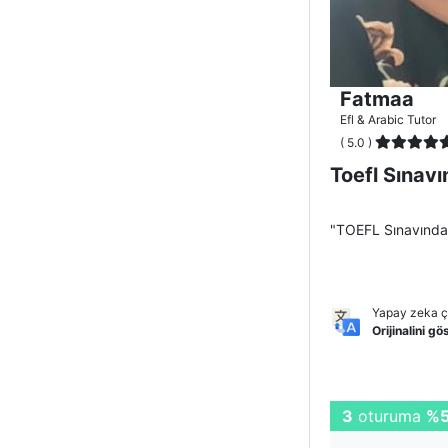
Fatmaa
Efl & Arabic Tutor
( 5.0 )
Toefl Sınavın
"TOEFL Sınavında 
Yapay zeka çe
Orijinalini gö
İlk oturum
%3