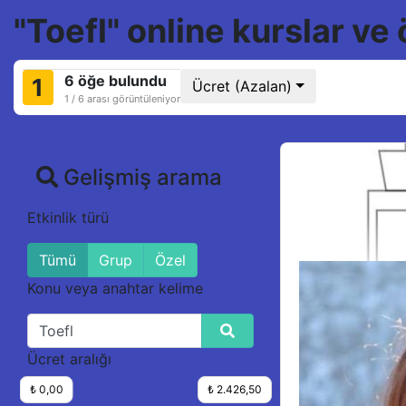
"Toefl" online kurslar ve 
6 öğe bulundu
1
Ücret (Azalan)
1 / 6 arası görüntüleniyor
Gelişmiş arama
Etkinlik türü
Tümü
Grup
Özel
Konu veya anahtar kelime
Ücret aralığı
₺ 0,00
₺ 2.426,50