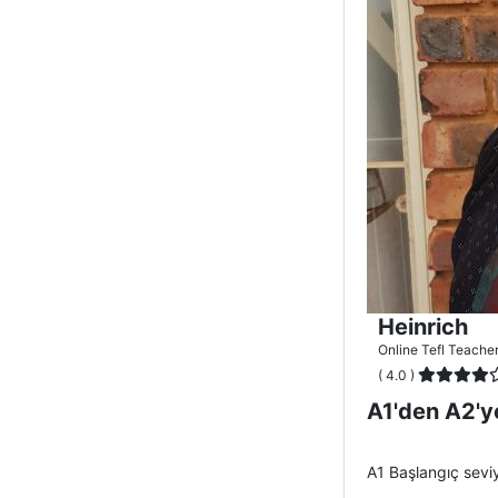
Heinrich
Online Tefl Teache
( 4.0 )
A1'den A2'y
A1 Başlangıç seviy