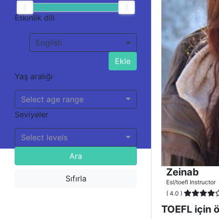
Etkinlik dili
English
Ekle
Yaş aralığı
Select age range
Seviyeler
Select levels
Ara
Zeinab
Sıfırla
Esl/toefl Instructor
( 4.0 )
TOEFL için 