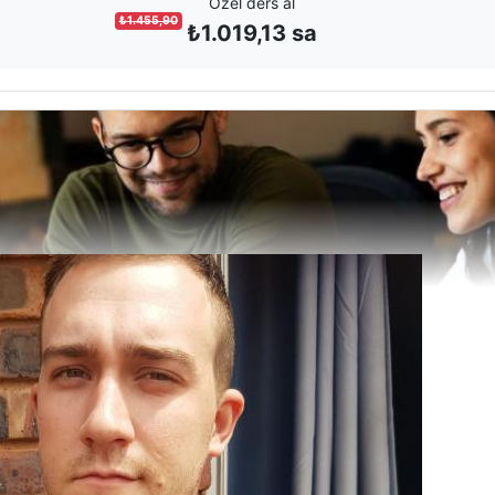
Özel ders al
₺
1.455,90
₺
1.019,13
sa