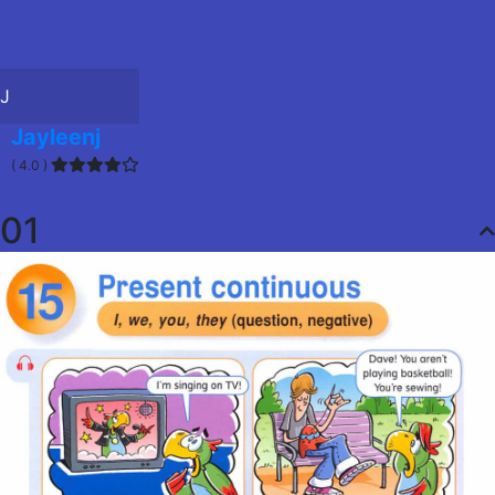
J
Jayleenj
( 4.0 )
01