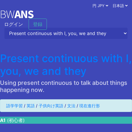
円 JPY
日本語
ログイン
登録
Present continuous with I,
you, we and they
Using present continuous to talk about things
happening now.
語学学習
/
英語
/
子供向け英語
/
文法
/
現在進行形
A1
(初心者)