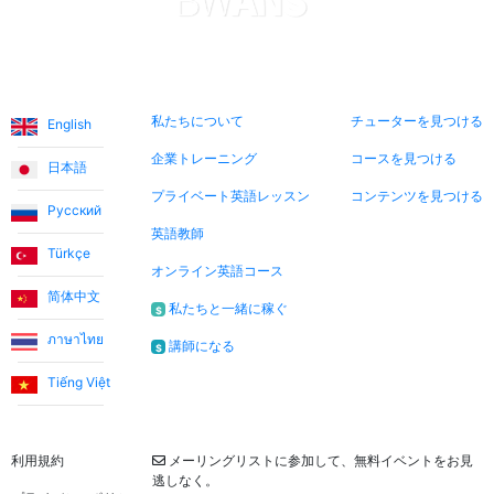
言語
私たちについて
今すぐ検索
私たちについて
チューターを見つける
English
企業トレーニング
コースを見つける
日本語
プライベート英語レッスン
コンテンツを見つける
Русский
英語教師
Türkçe
オンライン英語コース
简体中文
私たちと一緒に稼ぐ
$
ภาษาไทย
講師になる
$
Tiếng Việt
法的
ニュースレター
利用規約
メーリングリストに参加して、無料イベントをお見
逃しなく。