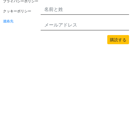
プライバシーポリシー
クッキーポリシー
連絡先
購読する
このサイトのすべてのコンテンツはbwans.comによって著作権で保護されてい
ます。無断使用は禁止されています。
2026© BWANS®