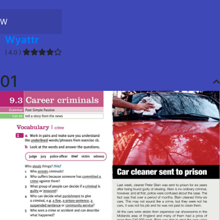
W
Wyattr
( 4.0 )
01