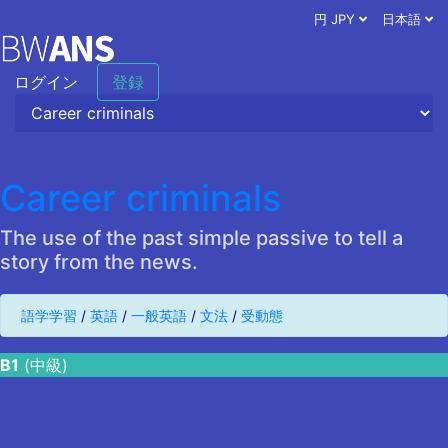
円 JPY
日本語
ログイン
登録
Career criminals
The use of the past simple passive to tell a
story from the news.
語学学習
/
英語
/
一般英語
/
文法
/
受動態
B1
(中級)