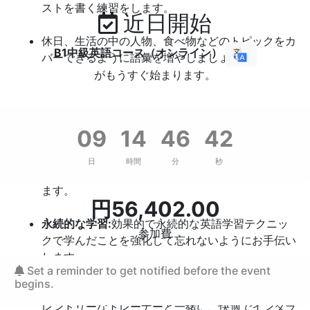
ストを書く練習をします。
近日開始
休日、生活の中の人物、食べ物などのトピックをカ
B1中級英語コース（オンライン）
バーできるように語彙を増やしましょう。
がもうすぐ始まります。
B1中級レベル一般英語コースの利点:
09
14
46
41
実践重視:
実生活で使える英語のスピーキングスキ
日
時間
分
秒
ルに重点を置き、語学学習体験を実践的なものにし
ます。
円
56,402.00
永続的な学習:
効果的で永続的な英語学習テクニッ
参加費
クで学んだことを強化して忘れないようにお手伝い
します。
Set a reminder to get notified before the event
begins.
楽しくインタラクティブなレッスン:
経験豊富でフ
レンドリーなトレーナーと一緒に、快適でインタラ