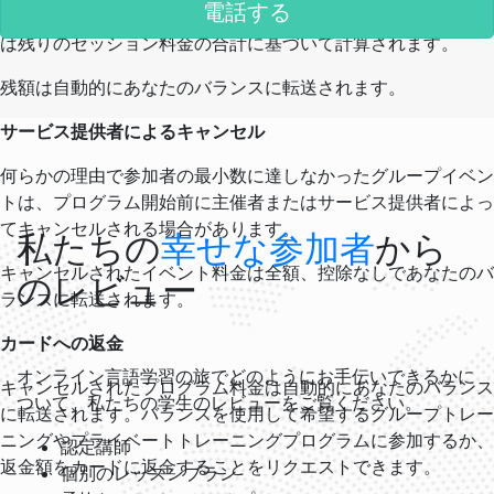
電話する
に開始または完了したセッションは料金が発生します。返金額
は残りのセッション料金の合計に基づいて計算されます。
残額は自動的にあなたのバランスに転送されます。
サービス提供者によるキャンセル
何らかの理由で参加者の最小数に達しなかったグループイベン
トは、プログラム開始前に主催者またはサービス提供者によっ
てキャンセルされる場合があります。
私たちの
幸せな参加者
から
キャンセルされたイベント料金は全額、控除なしであなたのバ
のレビュー
ランスに転送されます。
カードへの返金
オンライン言語学習の旅でどのようにお手伝いできるかに
キャンセルされたプログラム料金は自動的にあなたのバランス
ついて、私たちの学生のレビューをご覧ください。
に転送されます。バランスを使用して希望するグループトレー
ニングやプライベートトレーニングプログラムに参加するか、
認定講師
返金額をカードに返金することをリクエストできます。
個別のレッスンプラン