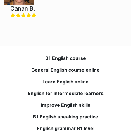
Canan B.
BWANSのビジネス英語コースに参加することは今年の最
高の決断でした。 インタラクティブなレッスンと魅力的
なコンテンツが私を学びたい意欲にさせます。 オンライ
ン形式は私のスケジュールにぴったりです。 書く能力と
話す能力が大幅に向上。
B1 English course
Kerem O.
General English course online
Learn English online
オンラインコースについて懐疑的でしたが、BWANSは期
待を超えました。 先生たちは一流で、貴重なフィードバ
English for intermediate learners
ックを提供してくれます。 理解力と語彙力が劇的に向上
しました。 強くお勧めします！
Improve English skills
B1 English speaking practice
Elena T.
English grammar B1 level