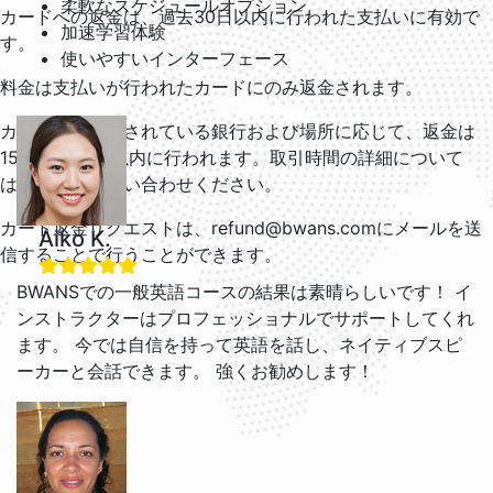
柔軟なスケジュールオプション
カードへの返金は、過去30日以内に行われた支払いに有効で
加速学習体験
す。
使いやすいインターフェース
料金は支払いが行われたカードにのみ返金されます。
カードがリンクされている銀行および場所に応じて、返金は
15～30営業日以内に行われます。取引時間の詳細について
は、銀行にお問い合わせください。
カード返金リクエストは、refund@bwans.comにメールを送
Aiko K.
信することで行うことができます。
BWANSでの一般英語コースの結果は素晴らしいです！ イ
ンストラクターはプロフェッショナルでサポートしてくれ
ます。 今では自信を持って英語を話し、ネイティブスピ
ーカーと会話できます。 強くお勧めします！