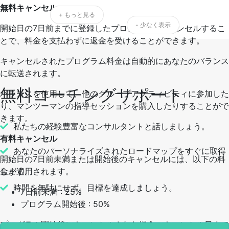
無料キャンセル
+ もっと見る
- 少なく表示
開始日の7日前までに登録したプログラムをキャンセルするこ
とで、料金を支払わずに返金を受けることができます。
キャンセルされたプログラム料金は自動的にあなたのバランス
に転送されます。
無料コーチングサポート
バランスを使用して、他のグループアクティビティに参加した
り、マンツーマンの指導セッションを購入したりすることがで
きます。
私たちの経験豊富なコンサルタントと話しましょう。
有料キャンセル
あなたのパーソナライズされたロードマップをすぐに取得
開始日の7日前未満または開始後のキャンセルには、以下の料
金が適用されます。
します。
時間を無駄にせず、目標を達成しましょう。
7日前未満 : 25%
プログラム開始後 : 50%
プログラム開始後にキャンセルされた場合、キャンセル日まで