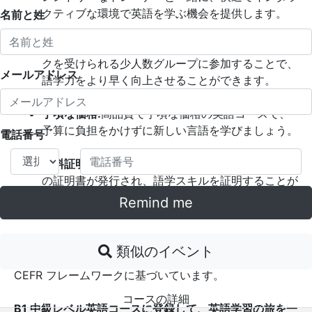
クティブな環境で英語を学ぶ機会を提供します。
名前と姓
少人数グループ:
個別に注意を払い、フィードバッ
クを受けられる少人数グループに参加することで、
メールアドレス
語学力をより早く向上させることができます。
手頃な価格:
高品質で手頃な価格の英語コースで、
予算に負担をかけずに新しい言語を学びましょう。
電話番号
無料証明書:
当社の英語コースを修了すると、無料
の証明書が発行され、語学スキルを証明することが
できます。
Remind me
類似のイベント
当社の英語レベル記述子は、欧州評議会が設定した
CEFR フレームワークに基づいています。
コースの詳細
B1 中級レベル英語コースに登録して、英語学習の旅を一