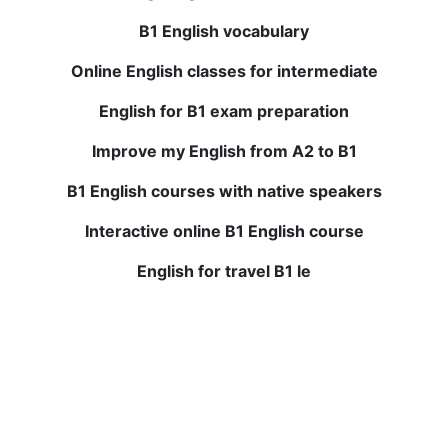
ネイティブの英語教師とのライブセッションは非常に有益
B1 English vocabulary
で、録画されたレッスンはいつでも復習できます。 英語
を話し、理解する自信が大幅に向上しました。 必見で
Online English classes for intermediate
す！
English for B1 exam preparation
Improve my English from A2 to B1
Julio P.
B1 English courses with native speakers
BWANSの英語コースを修了することは私の教育への最高
の投資の1つでした。 小規模なクラスと個別のフィードバ
Interactive online B1 English course
ックにより、すぐに改善できました。 今では英語を使う
English for travel B1 le
ことに自信があります。 強くお勧めします！