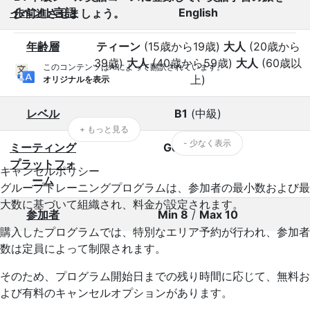
イベント言語
English
歩前進させましょう。
年齢層
ティーン
(15歳から19歳)
大人
(20歳から
39歳)
大人
(40歳から59歳)
大人
(60歳以
このコンテンツはAIによって翻訳されています。
上)
オリジナルを表示
レベル
B1
(中級)
+ もっと見る
- 少なく表示
ミーティング
Google Meet
プラットフォ
キャンセルポリシー
ーム
グループトレーニングプログラムは、参加者の最小数および最
大数に基づいて組織され、料金が設定されます。
参加者
Min 8
/
Max 10
購入したプログラムでは、特別なエリア予約が行われ、参加者
数は定員によって制限されます。
そのため、プログラム開始日までの残り時間に応じて、無料お
よび有料のキャンセルオプションがあります。