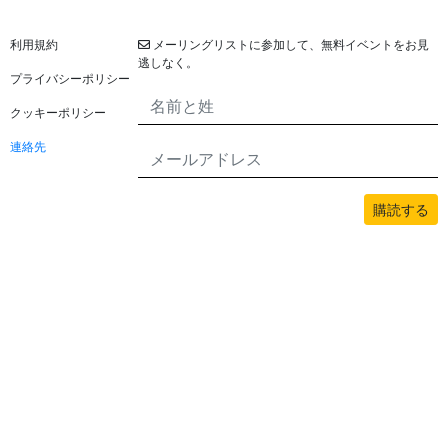
法的
ニュースレター
利用規約
メーリングリストに参加して、無料イベントをお見
逃しなく。
プライバシーポリシー
クッキーポリシー
連絡先
購読する
このサイトのすべてのコンテンツはbwans.comによって著作権で保護されてい
ます。無断使用は禁止されています。
2026© BWANS®