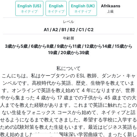
English (US)
English
English (UK)
Afrikaans
ネイティブ
ネイティブ
ネイティブ
上級
レベル
A1 / A2 / B1 / B2 / C1 / C2
年齢層
3歳から5歳 / 6歳から8歳 / 9歳から11歳 / 12歳から14歳 / 15歳から
19歳 / 20歳から39歳
私について
こんにちは。私はケープタウンの ESL 教師、ダンカン・キャ
ンベルです。高校時代から英語、歴史、生物学を教えていま
す。オンラインで英語を教え始めて 4 年になりますが、世界
中から集まった 4 歳から 17 歳までの子供から 45 歳までの大
人までを教えた経験があります。これまで英語に触れたことの
ない生徒をフォニックス コースから始めて、ネイティブと話
せるようになるまで教えてきました。希望する学校に入学する
ための試験対策を教えた生徒もいます。最近はビジネス英語も
教え始めましたが、これは興味深い学習曲線で、まったく新し