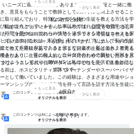
+ もっと見る
いニーズに適応する必要がありました。他の生徒と一緒に働
- 少なく表示
き、意見をもらうことで教師としてのスキルを向上させること
に取り組んでおり、特別なニーズを持つ生徒を教える方法を学
私の教育と経験
び始めようとしています。仕事以外では、心理学や哲学の読書
私はTEFLアカデミーからレベル5のTEFL認定を取得しまし
に時間を費やし、これらの情熱を追求できる適切なコースを探
た。これは168時間のコースで、オンラインで生徒を教える2
しています。これは、私自身、私のキャリア、そして私の生徒
つ目の30時間のコースも含まれています。私はいくつかの企
にとって非常に有益であると信じています。私はこれまで教え
業で教えた経験があり、さまざまな国籍の生徒と働き、教える
てきたように、常に向上し、自分自身のための新しい挑戦を見
機会があり、生徒の個人的なニーズに合わせて調整したさまざ
つけようとしており、BWANS は私にそれを提供できると信じ
まなレッスン形式や指導スタイルを学びました。ESL教師にな
ています。
る前は、ホスピタリティ業界でバーテンダーやスーパーバイザ
ーとして働いていました。この経験は、さまざまな用途やショ
ーマンシップのレベルで自信を持って言語を話す方法を生徒に
+ もっと見る
教えるのに役立ちました。
このコンテンツはAIによって翻訳されています。
- 少なく表示
オリジナルを表示
このコンテンツはAIによって翻訳されています。
今すぐ予約
オリジナルを表示