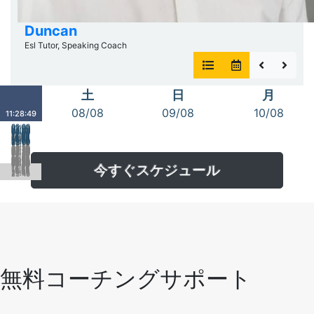
Duncan
Esl Tutor, Speaking Coach
土
日
月
08/08
09/08
10/08
11:28:49
00:00
01:00
02:00
03:00
04:00
05:00
06:00
07:00
08:00
09:00
10:00
11:00
12:00
13:00
14:00
00:15
15:00
16:00
01:15
02:15
17:00
03:15
18:00
04:15
19:00
20:00
05:15
06:15
21:00
22:00
07:15
23:00
08:15
09:15
10:15
11:15
12:15
13:15
14:15
00:30
15:15
01:30
16:15
02:30
17:15
03:30
18:15
04:30
19:15
05:30
20:15
06:30
21:15
07:30
22:15
08:30
23:15
09:30
10:30
11:30
12:30
13:30
14:30
00:45
15:30
01:45
16:30
02:45
17:30
03:45
18:30
04:45
19:30
05:45
20:30
06:45
21:30
07:45
22:30
08:45
23:30
09:45
10:45
11:45
12:45
今すぐスケジュール
13:45
14:45
15:45
16:45
17:45
18:45
19:45
20:45
21:45
22:45
23:45
無料コーチングサポート