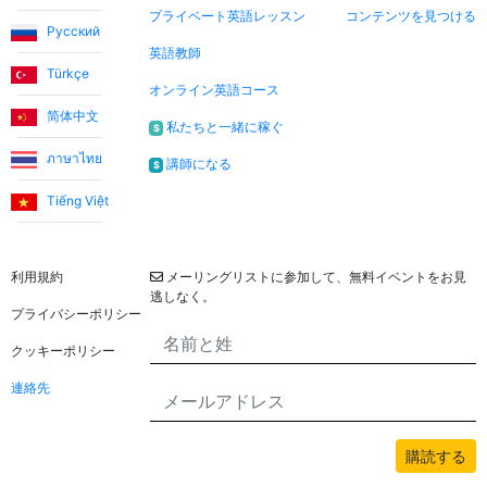
Ece T.
プライベート英語レッスン
コンテンツを見つける
Русский
英語教師
エマは娘に非常に楽しい方法で英語を教えています。彼女
Türkçe
オンライン英語コース
はいつも陽気で、レッスンをより楽しくしてくれます。こ
简体中文
のアプリケーションを通じてエマに出会い、彼女が私たち
私たちと一緒に稼ぐ
$
に英語を教えてくれることを素晴らしい機会だと考えてい
ภาษาไทย
講師になる
$
ます！
Tiếng Việt
法的
ニュースレター
Utku S.
利用規約
メーリングリストに参加して、無料イベントをお見
私は英語をゼロから学び始めました。最初の3か月間、ウ
逃しなく。
プライバシーポリシー
ムト先生と一緒に学びました。トルコ語のサポートなしで
コミュニケーションできるレベルに達したとき、私はジェ
クッキーポリシー
イド先生と一緒に学び続けました。システムには非常に満
連絡先
足しています。定期的にレッスンを受けたい、そして英語
を生活の障害から取り除きたいと考えているすべての人に
お勧めします。
購読する