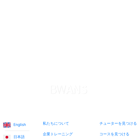
Nadira O.
ソフィーは息子の英語学習を非常に助けてくれています。
彼女はとても忍耐強く親切なので、息子は急速に進歩して
います。アプリケーションは支払いに関して透明で信頼性
があります。すべてに非常に満足しています。ありがと
う。
Levent T.
プラットフォームは本当に素晴らしいです。教師たちも非
常に温かくフレンドリーです。割引価格の導入レッスンを
利用して、さまざまな教師と出会う機会を得ました。レッ
言語
私たちについて
今すぐ検索
スンは教師と生徒の関係というよりも友情に近いもので
私たちについて
チューターを見つける
English
す。
企業トレーニング
コースを見つける
日本語