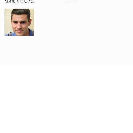
な利点でした。
Grigori V.
ジェイコブとブライアンと一緒に英語を学ぶのが楽しいで
す。彼らの教え方はリラックスしており、今では英語がよ
り理解しやすくなりました。ウェブサイトは使いやすく、
各レッスンのリマインダーを受け取ることを感謝していま
す。無料キャンセルポリシーは非常に便利です！
Nadira O.
ソフィーは息子の英語学習を非常に助けてくれています。
彼女はとても忍耐強く親切なので、息子は急速に進歩して
います。アプリケーションは支払いに関して透明で信頼性