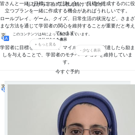
皆さんと一緒に目標について話し合い、目標を達成するのに役
しながら非公式に教え続けています。
立つプランを一緒に作成する機会があればうれしいです。
ロールプレイ、ゲーム、クイズ、日常生活の状況など、さまざ
まな方法を通じて学習者の関心を維持することが重要だと考え
ています。
このコンテンツはAIによって翻訳されています。
オリジナルを表示
+ もっと見る
学習者に目標を思い出させ、マイルストーンに到達したら励ま
- 少なく表示
しを与えることで、学習者のモチベーションを維持していま
す。
今すぐ予約
このコンテンツはAIによって翻訳されています。
オリジナルを表示