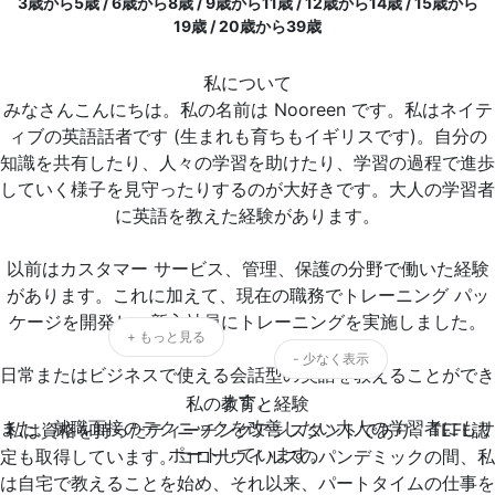
3歳から5歳 / 6歳から8歳 / 9歳から11歳 / 12歳から14歳 / 15歳から
19歳 / 20歳から39歳
私について
みなさんこんにちは。私の名前は Nooreen です。私はネイテ
ィブの英語話者です (生まれも育ちもイギリスです)。自分の
知識を共有したり、人々の学習を助けたり、学習の過程で進歩
していく様子を見守ったりするのが大好きです。大人の学習者
に英語を教えた経験があります。
以前はカスタマー サービス、管理、保護の分野で働いた経験
があります。これに加えて、現在の職務でトレーニング パッ
ケージを開発し、新入社員にトレーニングを実施しました。
+ もっと見る
- 少なく表示
日常またはビジネスで使える会話型の英語を教えることができ
ます。
私の教育と経験
また、就職面接のテクニックを改善したい大人の学習者にもサ
私は資格を持ったティーチングアシスタントであり、TEFL認
ポートしています。
定も取得しています。コロナウイルスのパンデミックの間、私
は自宅で教えることを始め、それ以来、パートタイムの仕事を