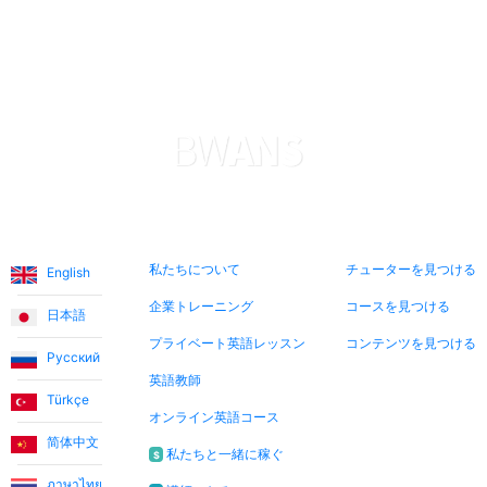
があります。すべてに非常に満足しています。ありがと
う。
Levent T.
プラットフォームは本当に素晴らしいです。教師たちも非
常に温かくフレンドリーです。割引価格の導入レッスンを
利用して、さまざまな教師と出会う機会を得ました。レッ
言語
私たちについて
今すぐ検索
スンは教師と生徒の関係というよりも友情に近いもので
私たちについて
チューターを見つける
English
す。
企業トレーニング
コースを見つける
日本語
Ece T.
プライベート英語レッスン
コンテンツを見つける
Русский
英語教師
エマは娘に非常に楽しい方法で英語を教えています。彼女
Türkçe
オンライン英語コース
はいつも陽気で、レッスンをより楽しくしてくれます。こ
简体中文
のアプリケーションを通じてエマに出会い、彼女が私たち
私たちと一緒に稼ぐ
$
に英語を教えてくれることを素晴らしい機会だと考えてい
ภาษาไทย