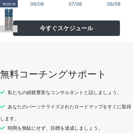
06/08
07/08
08/08
19:02:10
00:00
01:00
02:00
03:00
04:00
05:00
06:00
07:00
08:00
09:00
10:00
11:00
12:00
13:00
14:00
00:15
15:00
16:00
01:15
02:15
17:00
03:15
18:00
04:15
19:00
20:00
05:15
06:15
21:00
22:00
07:15
23:00
08:15
09:15
10:15
11:15
12:15
13:15
14:15
00:30
15:15
01:30
16:15
02:30
17:15
03:30
18:15
04:30
19:15
05:30
20:15
06:30
21:15
07:30
22:15
08:30
23:15
09:30
10:30
11:30
12:30
13:30
14:30
00:45
15:30
01:45
16:30
02:45
17:30
03:45
18:30
04:45
19:30
05:45
20:30
06:45
21:30
07:45
22:30
08:45
23:30
09:45
10:45
11:45
12:45
今すぐスケジュール
13:45
14:45
15:45
16:45
17:45
18:45
19:45
20:45
21:45
22:45
23:45
無料コーチングサポート
私たちの経験豊富なコンサルタントと話しましょう。
あなたのパーソナライズされたロードマップをすぐに取得
します。
時間を無駄にせず、目標を達成しましょう。