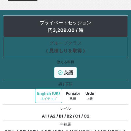
プライベートセッション
円
3,209.00
/ 時
グループクラス
( 見積もりを取得 )
教える科目
英語
話す言語
English (UK)
Punjabi
Urdu
ネイティブ
熟練
上級
レベル
A1 / A2 / B1 / B2 / C1 / C2
年齢層