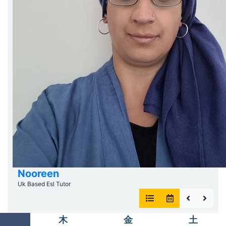
Nooreen
Uk Based Esl Tutor
木
金
土