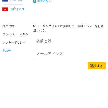
講師になる
$
ます！
Tiếng Việt
法的
ニュースレター
Utku S.
利用規約
メーリングリストに参加して、無料イベントをお見
私は英語をゼロから学び始めました。最初の3か月間、ウ
逃しなく。
プライバシーポリシー
ムト先生と一緒に学びました。トルコ語のサポートなしで
コミュニケーションできるレベルに達したとき、私はジェ
クッキーポリシー
イド先生と一緒に学び続けました。システムには非常に満
連絡先
足しています。定期的にレッスンを受けたい、そして英語
を生活の障害から取り除きたいと考えているすべての人に
お勧めします。
購読する
このサイトのすべてのコンテンツはbwans.comによって著作権で保護されてい
ます。無断使用は禁止されています。