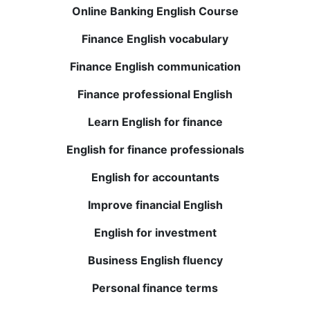
Online Banking English Course
ฉันสงสัยเกี่ยวกับหลักสูตรออนไลน์ แต่ BWANS เกินความ
คาดหมายของฉัน ครูมีระดับสูงสุดและให้ข้อเสนอแนะที่มีค่า
Finance English vocabulary
ความเข้าใจและคำศัพท์ของฉันดีขึ้นอย่างมาก ขอแนะนำ
อย่างยิ่ง!
Finance English communication
Finance professional English
Elena T.
Learn English for finance
การเรียนสดกับครูเจ้าของภาษาอังกฤษมีประโยชน์อย่างมาก
English for finance professionals
และบทเรียนที่บันทึกไว้สามารถทบทวนได้ทุกเมื่อ ความมั่นใจ
ของฉันในการพูดและเข้าใจภาษาอังกฤษดีขึ้นอย่างมาก ต้อง
English for accountants
ลอง!
Improve financial English
English for investment
Julio P.
Business English fluency
การเรียนภาษาอังกฤษที่ BWANS เป็นหนึ่งในการลงทุนที่ดี
ที่สุดในด้านการศึกษาของฉัน ขนาดชั้นเรียนที่เล็กและการ
Personal finance terms
ตอบกลับส่วนบุคคลช่วยให้ฉันพัฒนาได้อย่างรวดเร็ว ตอนนี้