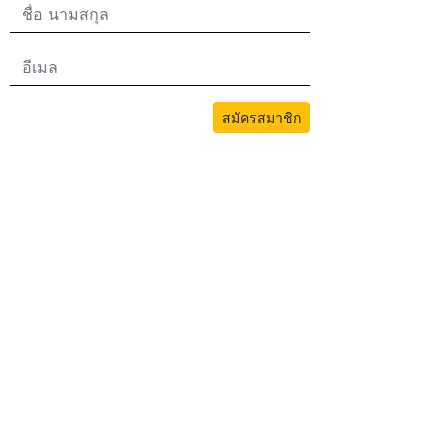
สมัครสมาชิก
เนื้อหาทั้งหมดบนเว็บไซต์นี้ได้รับการคุ้มครองโดยลิขสิทธิ์ของ bwans.com การใช้
งานโดยไม่ได้รับอนุญาตถือเป็นการละเมิด
2026© BWANS®