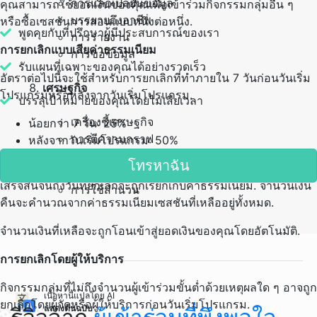
การแลกเปลี่ยนข้อมูล
คุณสามารถใช้ยอดเงินของคุณเพื่อเข้าร่วมกิจกรรมกลุ่มอื่น ๆ
บรรยายถึงอาชีพ
หรือซื้อเซสชันการสอนแบบหนึ่งต่อหนึ่ง.
พูดคุยกับที่ปรึกษาผู้มีประสบการณ์ของเรา
การรายงาน
การยกเลิกแบบเสียค่าธรรมเนียม
การขอข้อมูล
รับแผนที่เฉพาะของคุณได้อย่างรวดเร็ว
อัตราต่อไปนี้จะใช้สำหรับการยกเลิกที่ทำภายใน 7 วันก่อนวันเริ่ม
เศรษฐกิจ
โปรแกรมหรือหลังจากวันเริ่มโปรแกรม.
บรรลุเป้าหมายของคุณโดยไม่เสียเวลา
เครื่องชี้เศรษฐกิจ
น้อยกว่า 7 วัน: 25%
การตีความกราฟ
หลังจากวันเริ่มโปรแกรม: 50%
การคาดการณ์
โทรหาฉัน
สำหรับการยกเลิกที่ทำหลังจากวันเริ่มโปรแกรม เซสชันที่เริ่มหรือ
ธนาคารกลาง
เสร็จสิ้นจนถึงวันที่ยกเลิกจะถูกเรียกเก็บค่าธรรมเนียม. จำนวนเงิน
การใช้สำนวน
คืนจะคำนวณจากค่าธรรมเนียมเซสชันที่เหลืออยู่ทั้งหมด.
จำนวนเงินที่เหลือจะถูกโอนเข้าสู่ยอดเงินของคุณโดยอัตโนมัติ.
การยกเลิกโดยผู้ให้บริการ
กิจกรรมกลุ่มที่ไม่ถึงจำนวนผู้เข้าร่วมขั้นต่ำด้วยเหตุผลใด ๆ อาจถูก
เนื้อหานี้แปลโดย AI
ยกเลิกโดยผู้จัดหรือผู้ให้บริการก่อนวันเริ่มโปรแกรม.
แสดงต้นฉบับ