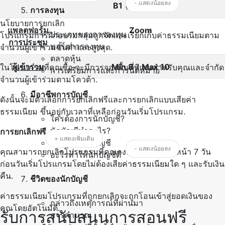
- แสดงน้อยลง
B1
(ระดับกลาง)
การลงทุน
นโยบายการยกเลิก
แพลตฟอร์ม
Zoom
ประเภทของการลงทุน
โปรแกรมการฝึกอบรมกลุ่มถูกจัดและเรียกเก็บค่าธรรมเนียมตาม
การประชุม
พอร์ตการลงทุน
จำนวนผู้เข้าร่วมขั้นต่ำและสูงสุด.
ตลาดหุ้น
ผู้เข้าร่วม
Min 8
/
Max 10
ในโปรแกรมที่คุณซื้อ จะมีการจองพื้นที่พิเศษสำหรับคุณและจำกัด
การเตรียมการและการนัดหมาย
จำนวนผู้เข้าร่วมตามโควต้า.
มีอาชีพการบัญชี
ดังนั้นจะมีตัวเลือกการยกเลิกฟรีและการยกเลิกแบบเสียค่า
ธรรมเนียม ขึ้นอยู่กับเวลาที่เหลือก่อนวันเริ่มโปรแกรม.
ใครต้องการนักบัญชี?
นักบัญชีทำอะไร?
การยกเลิกฟรี
+ แสดงเพิ่มเติม
งานด้านการบัญชี
- แสดงน้อยลง
คุณสามารถยกเลิกโปรแกรมที่คุณลงทะเบียนไว้ล่วงหน้า 7 วัน
อะไรทำให้นักบัญชีดี
ก่อนวันเริ่มโปรแกรมโดยไม่ต้องเสียค่าธรรมเนียมใด ๆ และรับเงิน
คืน.
ชีวิตของนักบัญชี
ค่าธรรมเนียมโปรแกรมที่ถูกยกเลิกจะถูกโอนเข้าสู่ยอดเงินของ
กล่าวถึงเหตุการณ์ที่ผ่านมา
คุณโดยอัตโนมัติ.
รับการสนับสนุนการสอนฟรี
การคำนวณ