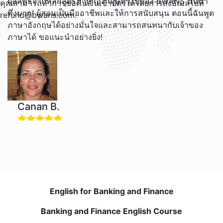
ผลลัพธ์จากหลักสูตรภาษาอังกฤษทั่วไปของ BWANS นั้นน่า
คุณสามารถทำการขอคืนเงินเข้าบัตรได้โดยการส่งอีเมลไปที่
ทึ่งมาก! ผู้สอนเป็นมืออาชีพและให้การสนับสนุน ตอนนี้ฉันพูด
refund@bwans.com.
ภาษาอังกฤษได้อย่างมั่นใจและสามารถสนทนากับเจ้าของ
ภาษาได้ ขอแนะนำอย่างยิ่ง!
Canan B.
การเข้าร่วมหลักสูตรภาษาอังกฤษธุรกิจของ BWANS
เป็นการตัดสินใจที่ดีที่สุดในปีนี้ บทเรียนแบบอินเทอร์แอคทีฟ
และเนื้อหาที่น่าสนใจทำให้ฉันกระตือรือร้นที่จะเรียนรู้ รูปแบบ
ออนไลน์เข้ากับตารางเวลาของฉันได้อย่างสมบูรณ์แบบ การ
เขียนและการพูดของฉันมีการพัฒนาอย่างมาก
English for Banking and Finance
Kerem O.
Banking and Finance English Course