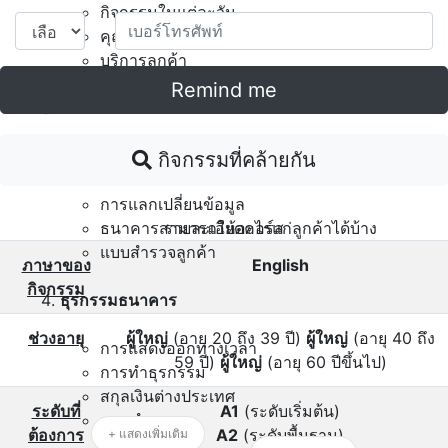
กิจกรรมในแต่ละวัน
คุณทำงานอะไร
บริการลูกค้า
Remind me
ผลิตภัณฑ์และบริการด้านการธนาคาร
เปรียบเทียบสินค้าและบริการ
กิจกรรมที่คล้ายกัน
ตอบคำถามเพื่อความเข้าใจ
การแลกเปลี่ยนข้อมูล
รายละเอียดคอร์ส
ธนาคารสามารถให้อะไรแก่ลูกค้าได้บ้าง
แบบสำรวจลูกค้า
ภาษาของ
English
กิจกรรม
ธุรกรรมธนาคาร
ช่วงอายุ
ผู้ใหญ่
(อายุ 20 ถึง 39 ปี)
ผู้ใหญ่
(อายุ 40 ถึง
การแสดงออกทางเวลา
59 ปี)
ผู้ใหญ่
(อายุ 60 ปีขึ้นไป)
การทำธุรกรรม
สกุลเงินต่างประเทศ
ระดับที่
A1
(ระดับเริ่มต้น)
ถามคำถาม
ต้องการ
A2
(ระดับพื้นฐาน)
+ แสดงเพิ่มเติม