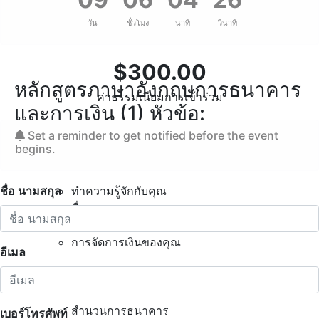
อย่าพลาดโอกาสในการยกระดับอาชีพการเงินของคุณไปอีก
ระดับ ลงทะเบียน
เรียนหลักสูตรภาษาอังกฤษระดับมืออาชีพ
วัน
ชั่วโมง
นาที
วินาที
ด้านการธนาคารและการเงิน
วันนี้!
$
300.00
หลักสูตรภาษาอังกฤษการธนาคาร
ค่าธรรมเนียมการเข้าร่วม
และการเงิน (1) หัวข้อ:
Set a reminder to get notified before the event
begins.
การเงินส่วนบุคคล
ชื่อ นามสกุล
ทำความรู้จักกับคุณ
ชื่อและหมายเลข
การจ่ายเงินสำหรับสิ่งของ
การจัดการเงินของคุณ
อีเมล
งานด้านการธนาคาร
สำนวนการธนาคาร
เบอร์โทรศัพท์