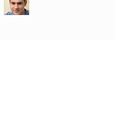
Grigori V.
ฉันสนุกกับการเรียนภาษาอังกฤษกับจาค็อบและไบรอัน สไตล์
การสอนของพวกเขาผ่อนคลาย และฉันพบว่าตอนนี้ฉันเข้าใจ
ภาษาอังกฤษได้ง่ายขึ้น เว็บไซต์ใช้งานง่าย และฉันชื่นชมที่ได้
รับการเตือนสำหรับทุกบทเรียนของฉัน นโยบายการยกเลิกฟรี
มีประโยชน์มาก!
Nadira O.
โซฟีช่วยลูกชายของฉันเรียนภาษาอังกฤษได้อย่างมาก เธอ
ใจดีและอดทนมาก ซึ่งเป็นเหตุผลว่าทำไมลูกชายของฉันถึง
ก้าวหน้าอย่างรวดเร็ว แอปพลิเคชันมีความโปร่งใสและเชื่อ
ถือได้ในเรื่องการชำระเงิน ฉันพอใจทุกอย่างมาก ขอบคุณ