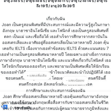
อายุ 3 ถึง 5 ปี / อายุ 6 ถึง 8 ปี / อายุ 9 ถึง 11 ปี / อายุ 12 ถึง 14 ปี / อายุ 15
ถึง 19 ปี / อายุ 20 ถึง 39 ปี
เกี่ยวกับฉัน
Joan เป็นครูสอนพิเศษที่มีประสบการณ์และมีความรู้สูงในภาษา
อังกฤษ บาฮาซาอินโดนีเซีย และโฟนิกส์ เธอเป็นครูสอนพิเศษที่
ตลก เป็นแม่ และเชื่อถือได้ เธอสำเร็จการศึกษาจากสถาบันใน
ออสเตรเลียและอาศัยอยู่ที่ออสเตรเลียเป็นเวลาหลายปี Joan คุ้น
เคยกับ IELTS เนื่องจากเธอทำข้อสอบ IELTS ด้วยคะแนนสอบ 7
เธอทำงานเป็นครูสอนพิเศษมาหลายปี โดยเฉพาะอย่างยิ่งการสอน
ภาษาอังกฤษ บาฮาซาอินโดนีเซีย และแนวคิดเกี่ยวกับโฟนิคส์ เธอ
ใส่ใจนักเรียนของเธอจริงๆ และพยายามเป็นพิเศษเพื่อให้นักเรียน
ของเธอทำได้ดี และสามารถเข้าใจแนวคิดและนำไปปฏิบัติได้ เธอ
+ แสดงเพิ่มเติม
ชอบดนตรีเกือบทุกประเภท โดยเฉพาะดนตรีแจ๊ส ดนตรีอินดี้
- แสดงน้อยลง
ดนตรีกอสเปล อัลเทอร์เนทีฟ และดนตรีร็อค
การศึกษาและประสบการณ์ของฉัน
Joan ศึกษาที่ออสเตรเลียมาหลายปี เธอคุ้นเคยกับภาษาอังกฤษ
เพราะเธอใช้ภาษาอังกฤษเพื่อสื่อสารกับชาวออสเตรเลียในชีวิต
เนื้อหานี้แปลโดย AI
ประจำวัน เธอคุ้นเคยกับการพบปะผู้คนมากมายจากภูมิหลังและ
แสดงต้นฉบับ