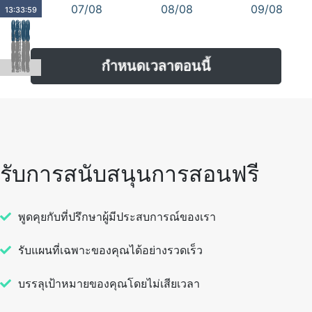
07/08
08/08
09/08
13:33:59
00:00
01:00
02:00
03:00
04:00
05:00
06:00
07:00
08:00
09:00
10:00
11:00
12:00
13:00
14:00
00:15
15:00
16:00
01:15
02:15
17:00
03:15
18:00
04:15
19:00
20:00
05:15
06:15
21:00
22:00
07:15
23:00
08:15
09:15
10:15
11:15
12:15
13:15
14:15
00:30
15:15
01:30
16:15
02:30
17:15
03:30
18:15
04:30
19:15
05:30
20:15
06:30
21:15
07:30
22:15
08:30
23:15
09:30
10:30
11:30
12:30
13:30
14:30
00:45
15:30
01:45
16:30
02:45
17:30
03:45
18:30
04:45
19:30
05:45
20:30
06:45
21:30
07:45
22:30
08:45
23:30
09:45
10:45
11:45
12:45
กำหนดเวลาตอนนี้
13:45
14:45
15:45
16:45
17:45
18:45
19:45
20:45
21:45
22:45
23:45
รับการสนับสนุนการสอนฟรี
พูดคุยกับที่ปรึกษาผู้มีประสบการณ์ของเรา
รับแผนที่เฉพาะของคุณได้อย่างรวดเร็ว
บรรลุเป้าหมายของคุณโดยไม่เสียเวลา