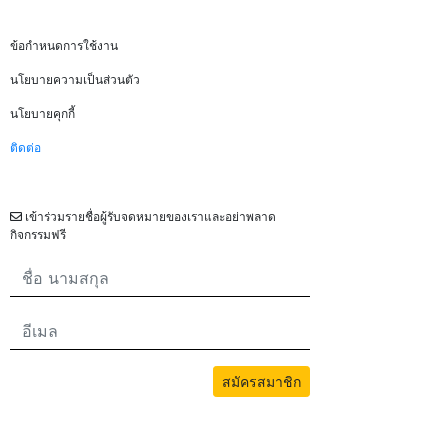
ข้อกฎหมาย
ช่วง 3 เดือนแรก เมื่อฉันถึงระดับที่ฉันสามารถสื่อสารได้โดย
ไม่ต้องมีการสนับสนุนภาษาอังกฤษ ฉันก็ทำงานกับครู Jade
ข้อกำหนดการใช้งาน
ต่อไป ฉันพอใจกับระบบมาก ฉันแนะนำให้ทุกคนที่ต้องการ
นโยบายความเป็นส่วนตัว
เรียนอย่างสม่ำเสมอและต้องการเอาชนะภาษาอังกฤษในชีวิต
ของพวกเขา
นโยบายคุกกี้
ติดต่อ
จดหมายข่าว
เข้าร่วมรายชื่อผู้รับจดหมายของเราและอย่าพลาด
กิจกรรมฟรี
สมัครสมาชิก