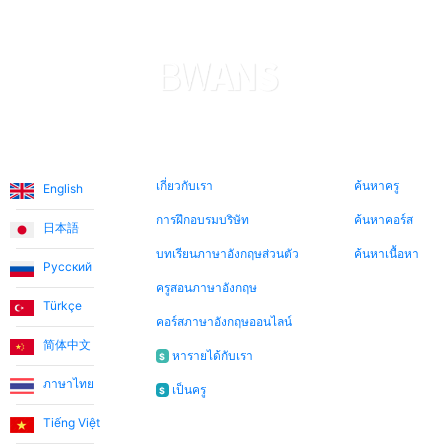
Levent T.
แพลตฟอร์มนี้น่าทึ่งมาก ครูก็อบอุ่นและเป็นกันเองอย่างไม่น่า
เชื่อ ฉันใช้ประโยชน์จากบทเรียนแนะนำราคาพิเศษและมี
โอกาสพบกับครูต่าง ๆ บทเรียนเหมือนมิตรภาพมากกว่าความ
สัมพันธ์ระหว่างครูกับนักเรียน
ภาษาต่างๆ
เกี่ยวกับเรา
ค้นหาตอนนี้
เกี่ยวกับเรา
ค้นหาครู
English
Ece T.
การฝึกอบรมบริษัท
ค้นหาคอร์ส
日本語
เอ็มมาสอนภาษาอังกฤษให้ลูกสาวของฉันในวิธีที่สนุกสนาน
บทเรียนภาษาอังกฤษส่วนตัว
ค้นหาเนื้อหา
Русский
มาก เธอร่าเริงอยู่เสมอและทำให้บทเรียนสนุกยิ่งขึ้น ฉันถือว่า
ครูสอนภาษาอังกฤษ
เป็นโอกาสที่ดีมากที่ได้พบกับเอ็มมาผ่านแอปพลิเคชันนี้และให้
Türkçe
คอร์สภาษาอังกฤษออนไลน์
เธอสอนภาษาอังกฤษให้เรา!
简体中文
หารายได้กับเรา
$
ภาษาไทย
Utku S.
เป็นครู
$
Tiếng Việt
ฉันเริ่มเรียนภาษาอังกฤษจากศูนย์ ฉันทำงานกับครู Umut ใน