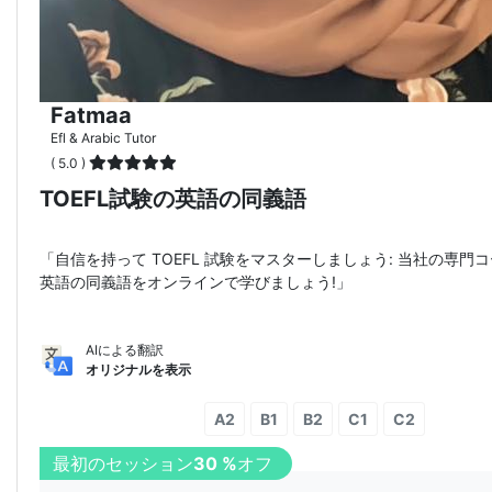
Fatmaa
Efl & Arabic Tutor
( 5.0 )
TOEFL試験の英語の同義語
「自信を持って TOEFL 試験をマスターしましょう: 当社の専門
英語の同義語をオンラインで学びましょう!」
AIによる翻訳
オリジナルを表示
A2
B1
B2
C1
C2
最初のセッション
30 %
オフ