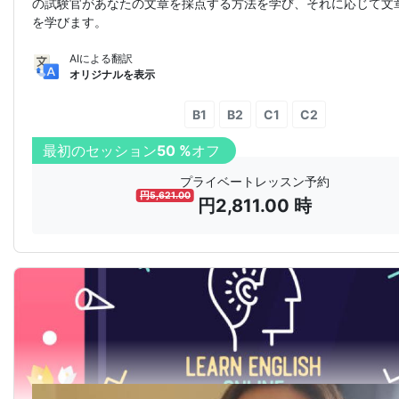
の試験官があなたの文章を採点する方法を学び、それに応じて文
を学びます。
AIによる翻訳
オリジナルを表示
B1
B2
C1
C2
最初のセッション
50 %
オフ
プライベートレッスン予約
円
5,621.00
円
2,811.00
時