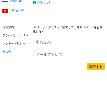
ภาษาไทย
講師になる
$
Tiếng Việt
法的
ニュースレター
利用規約
メーリングリストに参加して、無料イベントをお見
逃しなく。
プライバシーポリシー
クッキーポリシー
連絡先
購読する
このサイトのすべてのコンテンツはbwans.comによって著作権で保護されてい
ます。無断使用は禁止されています。