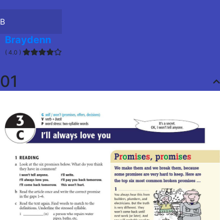
B
Braydenn
( 4.0 )
01