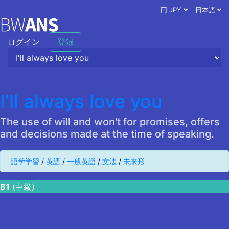
円 JPY
日本語
ログイン
登録
I'll always love you
The use of will and won't for promises, offers
and decisions made at the time of speaking.
語学学習
/
英語
/
一般英語
/
文法
/
未来形
B1
(中級)