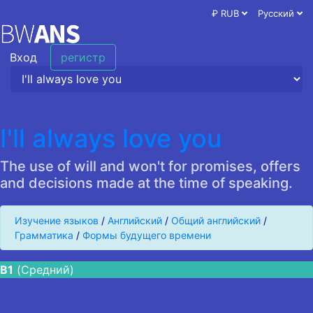
₽ RUB
Русский
Вход
регистр
I'll always love you
The use of will and won't for promises, offers
and decisions made at the time of speaking.
Изучение языков
/
Английский
/
Общий английский
/
Грамматика
/
Формы будущего времени
B1
(Средний)