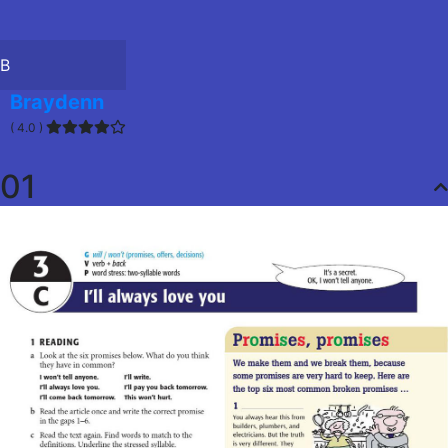
B
Braydenn
( 4.0 )
01