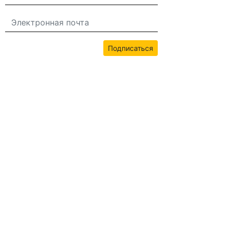
Подписаться
Всё содержимое этого сайта защищено авторским правом bwans.com.
Неавторизованное использование запрещено.
2026© BWANS®