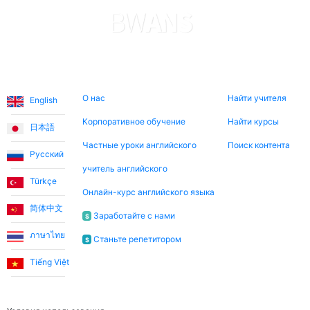
Языки
О нас
Поиск сейчас
О нас
Найти учителя
English
Корпоративное обучение
Найти курсы
日本語
Частные уроки английского
Поиск контента
Русский
учитель английского
Türkçe
Онлайн-курс английского языка
简体中文
Заработайте с нами
$
ภาษาไทย
Станьте репетитором
$
Tiếng Việt
Правовая информация