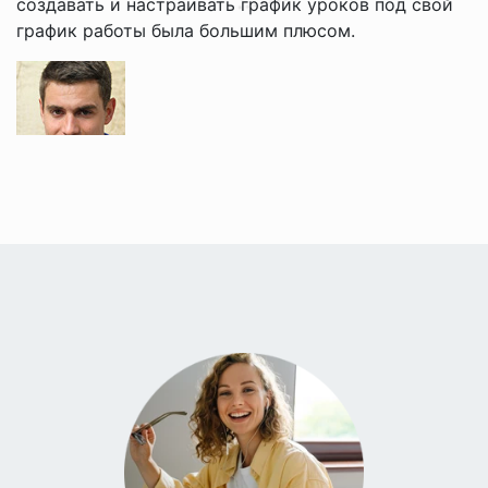
создавать и настраивать график уроков под свой
график работы была большим плюсом.
Grigori V.
Мне нравится учить английский с Джейкобом и
Брайаном. Их стиль преподавания расслабленный,
и теперь мне легче понимать английский. Веб-сайт
удобный, и я ценю, что получаю напоминания о
каждом из моих уроков, бесплатная политика
отмены очень полезна!
Nadira O.