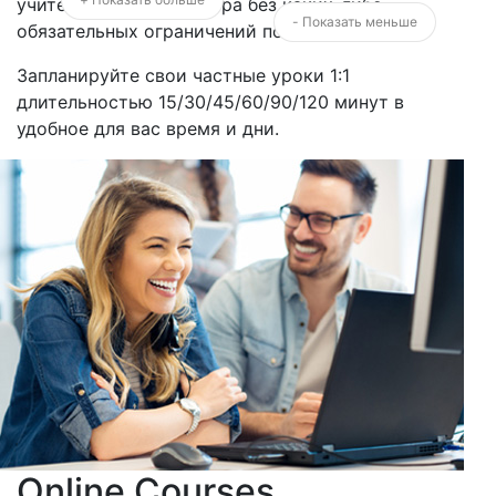
учителями со всего мира без каких-либо
- Показать меньше
обязательных ограничений по времени.
Запланируйте свои частные уроки 1:1
длительностью 15/30/45/60/90/120 минут в
удобное для вас время и дни.
Online Courses