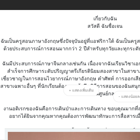
เกี่ยวกับฉัน
สวัสดี ฉันชื่อเจน
ฉันเป็นครูสอนภาษาอังกฤษซึ่งปัจจุบันอยู่ที่แอฟริกาใต้ ฉันเป็นคร
ด้วยประสบการณ์การสอนมากกว่า 2 ปีสำหรับทุกวัยและทุกระดั
ฉันมีประสบการณ์ภาษาจีนกลางเช่นกัน เนื่องจากฉันเรียนวิชาเ
สำเร็จการศึกษาระดับปริญญาตรีเกียรตินิยมสองสาขาในสาข
เชี่ยวชาญในการสอนไวยากรณ์ภาษาอังกฤษ คำศัพท์ การออกเสีย
สาขาเฉพาะอื่นๆ ที่นักเรียนต้องการเข้าถึง วิธีการสอนของฉันสนุ
+ แสดงเพิ่มเติม
เป็นศูนย์กลาง
- แสดงน้อยล
งานอดิเรกของฉันคือการเดินป่าและการเดินทาง ขอบคุณมากที่ส
อยากได้ยินจากคุณหากคุณต้องการพัฒนาทักษะการสื่อสารเมื
ฉันตั้งหน้าตั้งตารอที่จะได้พบกันเร็วๆ