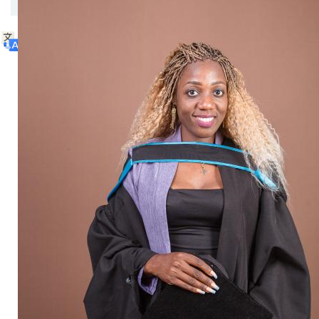
เนื้อหานี้แปลโดย AI
แสดงต้นฉบับ