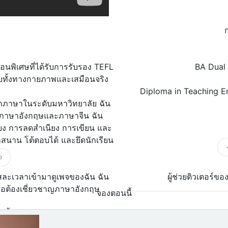
ูสอนพิเศษที่ได้รับการรับรอง TEFL
BA Dual 
บทั้งทางกายภาพและเสมือนจริง
Diploma in Teaching E
อกภาษาในระดับมหาวิทยาลัย ฉัน
าภาษาอังกฤษและภาษาจีน ฉัน
ง การลดสำเนียง การเขียน และ
กสนาน โต้ตอบได้ และยึดนักเรียน
ง
ละเวลาเข้ามาดูเพจของฉัน ฉัน
ผู้ช่วยติวเตอร์ข
่อต้องเชี่ยวชาญภาษาอังกฤษ
จองตอนนี้
 นี้
เนื้อหานี้แปลโดย AI
แสดงต้นฉบับ