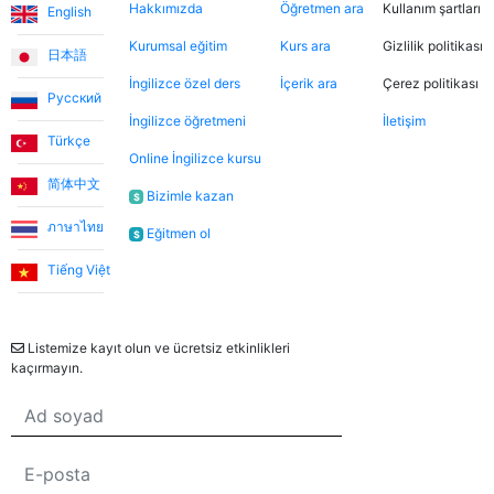
Hakkımızda
Öğretmen ara
Kullanım şartları
English
Kurumsal eğitim
Kurs ara
Gizlilik politikası
日本語
İngilizce özel ders
İçerik ara
Çerez politikası
Русский
İngilizce öğretmeni
İletişim
Türkçe
Online İngilizce kursu
简体中文
Bizimle kazan
$
ภาษาไทย
Eğitmen ol
$
Tiếng Việt
Bülten
Listemize kayıt olun ve ücretsiz etkinlikleri
kaçırmayın.