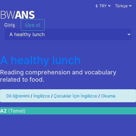
₺ TRY
Türkçe
Giriş
Üye ol
A healthy lunch
Reading comprehension and vocabulary
related to food.
Dil öğrenimi
/
İngilizce
/
Çocuklar İçin İngilizce
/
Okuma
A2
(Temel)