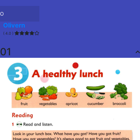
O
Olivern
( 4.0 )
01