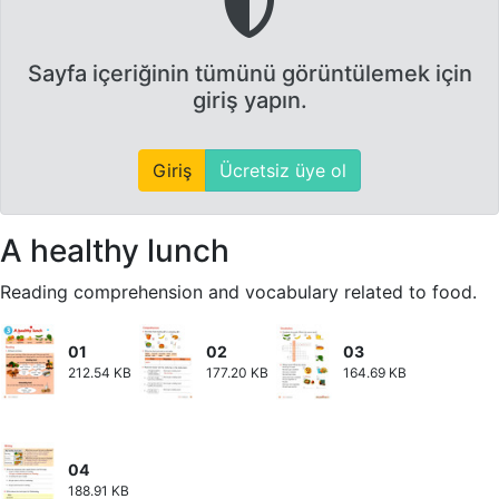
Sayfa içeriğinin tümünü görüntülemek için
giriş yapın.
Giriş
Ücretsiz üye ol
A healthy lunch
Reading comprehension and vocabulary related to food.
01
02
03
212.54 KB
177.20 KB
164.69 KB
04
188.91 KB