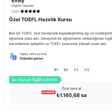
Emily
English Teacher
( 5.0 )
Özel TOEFL Hazırlık Kursu
Bire bir TOEFL özel dersleriyle kişiselleştirilmiş ilgi ve özelleştiril
öğrenme planı alın. Deneyimli bir öğretmenin rehberliğinde İngili
becerilerinizi geliştirin ve TOEFL sınavında yüksek puan alın.
Yapay zeka çevirisi
Orijinalini göster
B1
B2
C1
C2
10
oturuma
%10
indirim
Özel ders al
₺
1.457,10
₺
1.165,68
sa