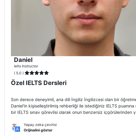
Daniel
Ielts Instructor
( 5.0 )
Özel IELTS Dersleri
Son derece deneyimli, ana dili İngiliz İngilizcesi olan bir öğretm
Daniel'in kişiselleştirilmiş rehberliği ile istediğiniz IELTS puanına 
bir IELTS sınav görevlisi olarak onun benzersiz içgörülerinden y
özel stratejiler, uzman geri bildirimleri ve ilgi çekici dersler a
Yapay zeka çevirisi
Orijinalini göster