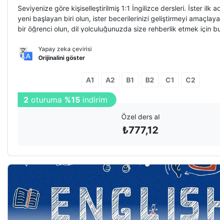
Seviyenize göre kişiselleştirilmiş 1:1 İngilizce dersleri. İster ilk a
yeni başlayan biri olun, ister becerilerinizi geliştirmeyi amaçlaya
bir öğrenci olun, dil yolculuğunuzda size rehberlik etmek için 
Yapay zeka çevirisi
Orijinalini göster
A1
A2
B1
B2
C1
C2
2
oturuma
%15
indirim
Özel ders al
₺
777,12