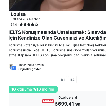
Louisa
Tefl And Ielts Teacher
( 4.0 )
IELTS Konuşmasında Ustalaşmak: Sınavda
İçin Kendinize Olan Güveninizi ve Akıcılığını
Konuşma Potansiyelinizin Kilidini Açalım: Kişiselleştirilmiş Rehber
Konuşmasında Excel. IELTS Konuşma sınavında zorlanıyor mus
etme! Kapsamlı IELTS Konuşma programı, özgüveninizi artırman
akıcılığınızı geliştirmenize ve istediğiniz puanı elde etmenize y
için
Yapay zeka çevirisi
Orijinalini göster
B1
B2
İlk oturum
%20
indirimli
Özel ders al
₺
874,26
₺
699,41
sa