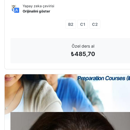
Yapay zeka çevirisi
Orijinalini göster
B2
C1
C2
Özel ders al
₺
485,70