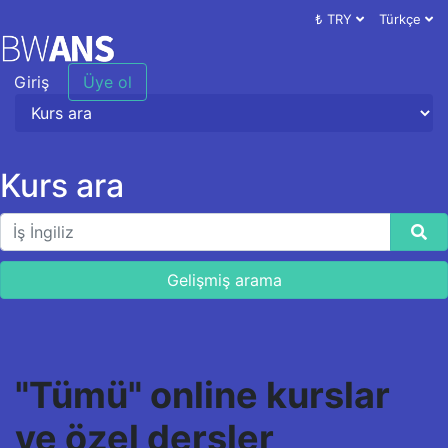
₺ TRY
Türkçe
Giriş
Üye ol
Kurs ara
Gelişmiş arama
"Tümü" online kurslar
ve özel dersler