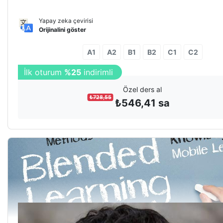
Yapay zeka çevirisi
Orijinalini göster
A1
A2
B1
B2
C1
C2
3
oturuma
%10
indirim
Özel ders al
₺
728,55
₺
546,41
sa