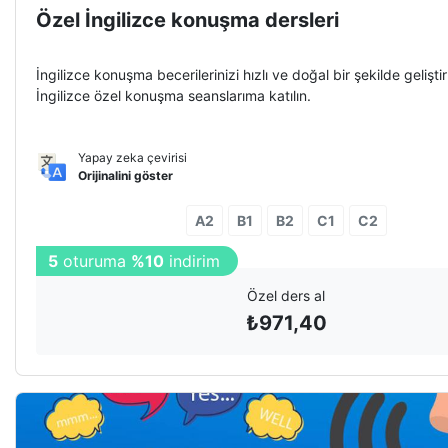
Özel İngilizce konuşma dersleri
İngilizce konuşma becerilerinizi hızlı ve doğal bir şekilde gelişti
İngilizce özel konuşma seanslarıma katılın.
Yapay zeka çevirisi
Orijinalini göster
A2
B1
B2
C1
C2
5
oturuma
%10
indirim
Özel ders al
₺
971,40