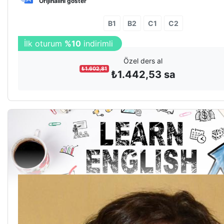
Orijinalini göster
B1
B2
C1
C2
İlk oturum
%10
indirimli
Özel ders al
₺
1.602,81
₺
1.442,53
sa