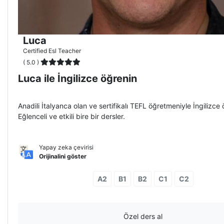
Luca
Certified Esl Teacher
( 5.0 )
Luca ile İngilizce öğrenin
Anadili İtalyanca olan ve sertifikalı TEFL öğretmeniyle İngilizce 
Eğlenceli ve etkili bire bir dersler.
Yapay zeka çevirisi
Orijinalini göster
A2
B1
B2
C1
C2
Özel ders al