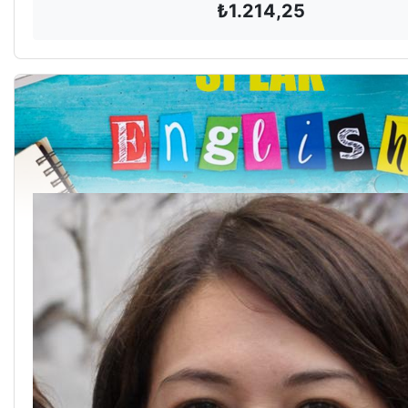
₺
1.214,25