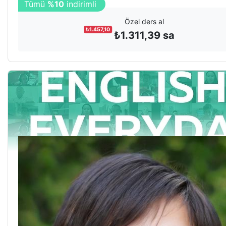
Tümü
%10
indirimli
Özel ders al
₺
1.457,10
₺
1.311,39
sa