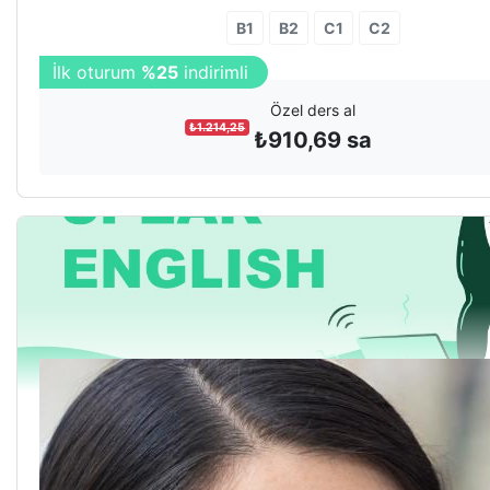
B1
B2
C1
C2
İlk oturum
%25
indirimli
Özel ders al
₺
1.214,25
₺
910,69
sa