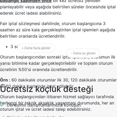
başlangıç saatinden önce
bir kez ücretsiz yeniden
planlayabilir veya aşağıda belirtilen süreler öncesinde iptal
ederek ücret iadesi alabilirsiniz.
Fair iptal sözleşmesi dahilinde, oturum başlangıcına 3
saatten az süre kala gerçekleştirilen iptal işlemleri aşağıda
belirtilen oranlarda ücretlendirilir.
3 saatten az : %25
+ Daha fazla göster
- Daha az göster
Oturum başlangıcından sonraki iptal işlemleri, oturumun ilk
yarısı bitimine kadar gerçekleştirilebilir ve toplam oturum
ücretinin %50'si oranında ücretlendirilir.
Örn :
60 dakikalık oturumlar ilk 30, 120 dakikalık oturumlar
ilk 60 dakika içerisinde iptal edilebilir.
Ücretsiz koçluk desteği
Oturum başlangıcından itibaren hizmet sağlayıcı tarafında
herhangi bir teknik aksaklık yaşanması durumunda, her an
Deneyimli danışmanlarımızla konuşun.
oturum iptal ve ücret iadesi talep edebilirsiniz.