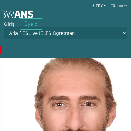
₺ TRY
Türkçe
Giriş
Üye ol