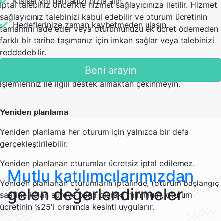
Kişisel yol haritanızı hızla alın.
İptal talebiniz öncelikle hizmet sağlayıcınıza iletilir. Hizmet
sağlayıcınız talebinizi kabul edebilir ve oturum ücretinin
Hedeflerinize zaman kaybetmeden ulaşın.
tamamını iade eder veya oturumunuzu ek ücret ödemeden
farklı bir tarihe taşımanız için imkan sağlar veya talebinizi
reddedebilir.
Beni arayın
Müşteri hizmetleri ekibimizle iletişime geçerek iptal/iade
işlemleriniz ile ilgili destek almaktan çekinmeyin.
Yeniden planlama
Yeniden planlama her oturum için yalnızca bir defa
gerçekleştirilebilir.
Yeniden planlanan oturumlar ücretsiz iptal edilemez.
Mutlu katılımcılarımızdan
Yeniden planlanan oturumların iptalinde, (oturum başlangıç
gelen değerlendirmeler
saatine kalan süreye bağlı olarak) minimum, oturum
ücretinin %25'i oranında kesinti uygulanır.