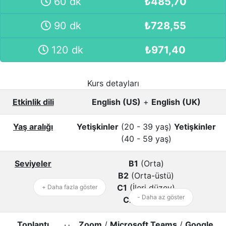
60 dk
₺
485,70
90 dk
₺
728,55
120 dk
₺
971,40
Kurs detayları
Etkinlik dili
English (US)
+
English (UK)
Yaş aralığı
Yetişkinler
(20 - 39 yaş)
Yetişkinler
(40 - 59 yaş)
Seviyeler
B1
(Orta)
B2
(Orta-üstü)
C1
(İleri düzey)
+ Daha fazla göster
- Daha az göster
C2
(Uzman)
Toplantı
Zoom
/
Microsoft Teams
/
Google