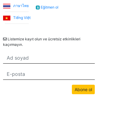
ภาษาไทย
Eğitmen ol
$
Emma, kızıma İngilizceyi çok eğlenceli yöntemlerle
öğretiyor. Her zaman neşeli ve bu dersleri daha keyifli
Tiếng Việt
hale getiriyor. Bu uygulama sayesinde Emma ile
Bülten
tanışmamızı ve bize İngilizce öğretmesini büyük bir
şans olarak görüyorum.
Listemize kayıt olun ve ücretsiz etkinlikleri
kaçırmayın.
Utku S.
Online İngilizce öğrenmeye sıfırdan başladım. İlk 3 ay
Umut Hoca ile çalıştım. Türkçe desteksiz iletişim
kurabilecek seviyeye geldiğimde Jade öğretmenimle
Abone ol
çalışmaya devam ettim. Sistemden çok memnunum.
Düzenli bir şekilde ders almak isteyen, İngilizceyi
hayatında bir engel olmaktan çıkartmak isteyen
herkese tavsiye ederim.
Bu sitedeki tüm içerikler bwans.com tarafından telif hakkıyla korunmaktadır.