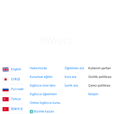
Nadira O.
Sophie, oğlumun İngilizce öğrenmesine muazzam
derecede yardımcı oluyor. Çok sabırlı ve nazik, bu
sayede oğlum hızlı ilerleme kaydediyor. Uygulama,
ödemeler konusunda şeffaf ve güvenilir. Her şeyden
gerçekten memnunum. Teşekkürler.
Levent T.
Diller
Hakkımızda
Şimdi ara
Hukuki
Hakkımızda
Öğretmen ara
Kullanım şartları
Platform, tek kelimeyle muhteşem. Eğitmenleri de
English
inanılmaz sıcakkanlı. İndirimli tanışma derslerinden
Kurumsal eğitim
Kurs ara
Gizlilik politikası
日本語
yararlanarak farklı öğretmenleri tanıma fırsatı buldum.
İngilizce özel ders
İçerik ara
Çerez politikası
Dersler, öğretmen-öğrenci ilişkisinden çok arkadaşlık
Русский
havasında geçiyor.
İngilizce öğretmeni
İletişim
Türkçe
Online İngilizce kursu
简体中文
Ece T.
Bizimle kazan
$