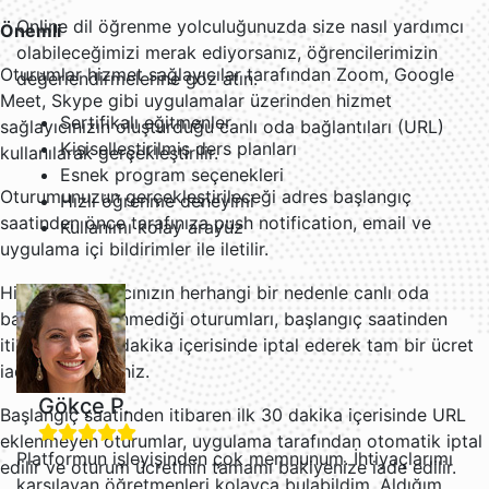
Online dil öğrenme yolculuğunuzda size nasıl yardımcı
Önemli
olabileceğimizi merak ediyorsanız, öğrencilerimizin
Oturumlar hizmet sağlayıcılar tarafından Zoom, Google
değerlendirmelerine göz atın.
Meet, Skype gibi uygulamalar üzerinden hizmet
Sertifikalı eğitmenler
sağlayıcınızın oluşturduğu canlı oda bağlantıları (URL)
Kişiselleştirilmiş ders planları
kullanılarak gerçekleştirilir.
Esnek program seçenekleri
Oturumunuzun gerçekleştirileceği adres başlangıç
Hızlı öğrenme deneyimi
saatinden önce tarafınıza push notification, email ve
Kullanımı kolay arayüz
uygulama içi bildirimler ile iletilir.
Hizmet sağlayıcınızın herhangi bir nedenle canlı oda
bağlantısı eklenmediği oturumları, başlangıç saatinden
itibaren ilk 30 dakika içerisinde iptal ederek tam bir ücret
iadesi alabilirsiniz.
Gökçe P.
Başlangıç saatinden itibaren ilk 30 dakika içerisinde URL
eklenmeyen oturumlar, uygulama tarafından otomatik iptal
Platformun işleyişinden çok memnunum. İhtiyaçlarımı
edilir ve oturum ücretinin tamamı bakiyenize iade edilir.
karşılayan öğretmenleri kolayca bulabildim. Aldığım