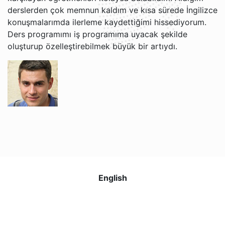
derslerden çok memnun kaldım ve kısa sürede İngilizce
konuşmalarımda ilerleme kaydettiğimi hissediyorum.
Ders programımı iş programıma uyacak şekilde
oluşturup özelleştirebilmek büyük bir artıydı.
Grigori V.
Jacob ve Brian ile İngilizce öğrenmekten gerçekten
keyif alıyorum. Öğretim tarzları rahat ve anlaşılır, bu da
artık İngilizceyi daha kolay anlamamı sağlıyor. Web
sitesi kullanımı kolay ve her ders için hatırlatma
English
almaktan memnunum. Ücretsiz iptal politikası da çok
kullanışlı!