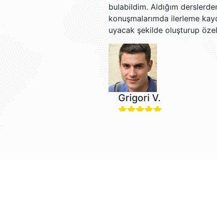
bulabildim. Aldığım derslerd
konuşmalarımda ilerleme kay
uyacak şekilde oluşturup özell
Grigori V.
Jacob ve Brian ile İngilizce 
rahat ve anlaşılır, bu da artı
kullanımı kolay ve her ders i
politikası da çok kullanışlı!