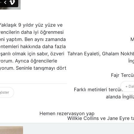
aklaşık 9 yıldır yüz yüze ve
rencilerin daha iyi öğrenmesi
leni yaptım. Ben aynı zamanda
M
yöntemleri hakkında daha fazla
arılı olmak için sabır, özveri
Tahran Eyaleti, Ghalam Nokhb
yorum. Ayrıca öğrencilerle
İn
yorum. Seninle tanışmayı dört
Fajr Terc
+ Dah
Farklı metinleri tercüme et
göster
alanda İngil
Hemen rezervasyon yap
Willkie Collins ve Jane Eyre t
yayı