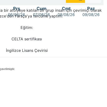
Prş
Cum
Cmt
Paz
 bir atölyeye katılan bir grup insan için çevrimiçi olarak
6
06/08/26
07/08/26
08/08/26
09/08/26
lizce'den Farsça'ya tercüme yaptım.
Eğitim:
CELTA sertifikası
İngilizce Lisans Çevirisi
evrilmiştir.