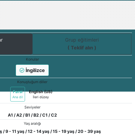
ar
Grup eğitimleri
( Teklif alın )
Konular
İngilizce
Konuştuğum diller
Farsi
English (US)
Ana dil
İleri düzey
Seviyeler
A1 / A2 / B1 / B2 / C1 / C2
Yaş aralığı
ş / 9 - 11 yaş / 12 - 14 yaş / 15 - 19 yaş / 20 - 39 yaş