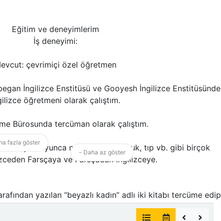
Eğitim ve deneyimlerim
İş deneyimi:
evcut: çevrimiçi özel öğretmen
egan İngilizce Enstitüsü ve Gooyesh İngilizce Enstitüsünde
gilizce öğretmeni olarak çalıştım.
üme Bürosunda tercüman olarak çalıştım.
a fazla göster
tim İki yıl boyunca mühendislik, hukuk, tıp vb. gibi birçok
- Daha az göster
izceden Farsçaya ve Farsçadan İngilizceye.
arafından yazılan “beyazlı kadın” adlı iki kitabı tercüme edip
nladım. ” Yazan: Charlotte Bronte.