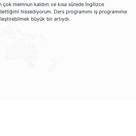
en çok memnun kaldım ve kısa sürede İngilizce
dettiğimi hissediyorum. Ders programımı iş programıma
eştirebilmek büyük bir artıydı.
öğrenmekten gerçekten keyif alıyorum. Öğretim tarzları
k İngilizceyi daha kolay anlamamı sağlıyor. Web sitesi
çin hatırlatma almaktan memnunum. Ücretsiz iptal