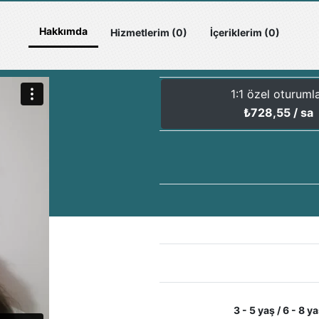
Hakkımda
Hizmetlerim (0)
İçeriklerim (0)
1:1 özel oturuml
₺
728,55
/ sa
3 - 5 yaş / 6 - 8 ya