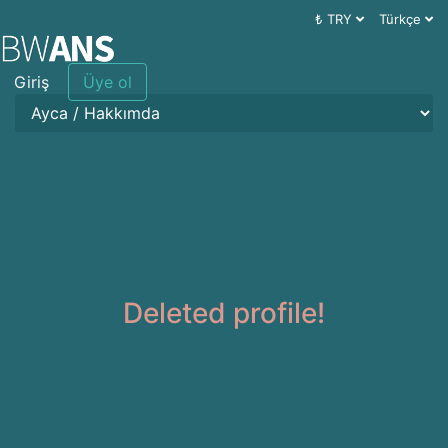
₺ TRY
Türkçe
Giriş
Üye ol
Deleted profile!