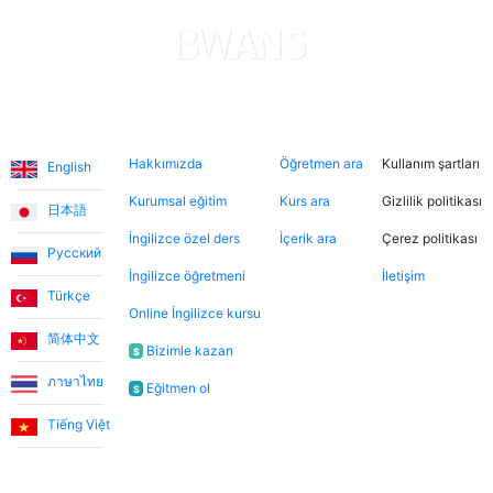
Diller
Hakkımızda
Şimdi ara
Hukuki
Hakkımızda
Öğretmen ara
Kullanım şartları
English
Kurumsal eğitim
Kurs ara
Gizlilik politikası
日本語
İngilizce özel ders
İçerik ara
Çerez politikası
Русский
İngilizce öğretmeni
İletişim
Türkçe
Online İngilizce kursu
简体中文
Bizimle kazan
$
ภาษาไทย
Eğitmen ol
$
Tiếng Việt
Bülten