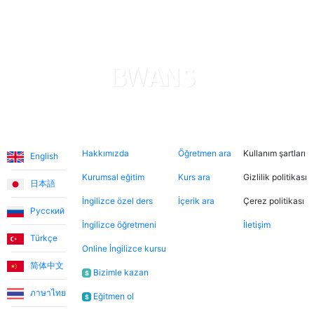
Sophie, oğlumun İngilizce öğrenmesine muazzam
derecede yardımcı oluyor. Çok sabırlı ve nazik, bu
sayede oğlum hızlı ilerleme kaydediyor. Uygulama,
ödemeler konusunda şeffaf ve güvenilir. Her şeyden
gerçekten memnunum. Teşekkürler.
Levent T.
Diller
Hakkımızda
Şimdi ara
Hukuki
Hakkımızda
Öğretmen ara
Kullanım şartları
Platform, tek kelimeyle muhteşem. Eğitmenleri de
English
inanılmaz sıcakkanlı. İndirimli tanışma derslerinden
Kurumsal eğitim
Kurs ara
Gizlilik politikası
日本語
yararlanarak farklı öğretmenleri tanıma fırsatı buldum.
İngilizce özel ders
İçerik ara
Çerez politikası
Dersler, öğretmen-öğrenci ilişkisinden çok arkadaşlık
Русский
havasında geçiyor.
İngilizce öğretmeni
İletişim
Türkçe
Online İngilizce kursu
简体中文
Ece T.
Bizimle kazan
$
ภาษาไทย
Eğitmen ol
$
Emma, kızıma İngilizceyi çok eğlenceli yöntemlerle