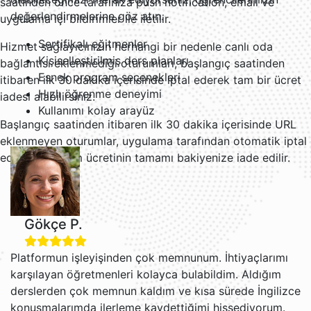
saatinden önce tarafınıza push notification, email ve
değerlendirmelerine göz atın.
uygulama içi bildirimler ile iletilir.
Sertifikalı eğitmenler
Hizmet sağlayıcınızın herhangi bir nedenle canlı oda
Kişiselleştirilmiş ders planları
bağlantısı eklenmediği oturumları, başlangıç saatinden
Esnek program seçenekleri
itibaren ilk 30 dakika içerisinde iptal ederek tam bir ücret
Hızlı öğrenme deneyimi
iadesi alabilirsiniz.
Kullanımı kolay arayüz
Başlangıç saatinden itibaren ilk 30 dakika içerisinde URL
eklenmeyen oturumlar, uygulama tarafından otomatik iptal
edilir ve oturum ücretinin tamamı bakiyenize iade edilir.
Gökçe P.
Platformun işleyişinden çok memnunum. İhtiyaçlarımı
karşılayan öğretmenleri kolayca bulabildim. Aldığım
derslerden çok memnun kaldım ve kısa sürede İngilizce
konuşmalarımda ilerleme kaydettiğimi hissediyorum.