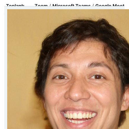
Toplantı
Zoom
/
Microsoft Teams
/
Google Meet
platformu