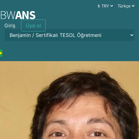
₺ TRY
Türkçe
Giriş
Üye ol