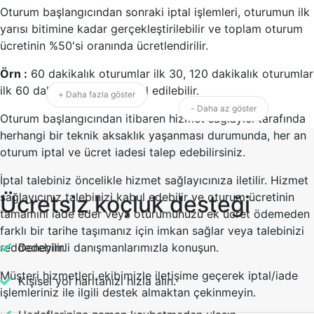
Oturum başlangıcından sonraki iptal işlemleri, oturumun ilk
yarısı bitimine kadar gerçekleştirilebilir ve toplam oturum
ücretinin %50'si oranında ücretlendirilir.
Örn :
60 dakikalık oturumlar ilk 30, 120 dakikalık oturumlar
ilk 60 dakika içerisinde iptal edilebilir.
+ Daha fazla göster
- Daha az göster
Oturum başlangıcından itibaren hizmet sağlayıcı tarafında
herhangi bir teknik aksaklık yaşanması durumunda, her an
oturum iptal ve ücret iadesi talep edebilirsiniz.
İptal talebiniz öncelikle hizmet sağlayıcınıza iletilir. Hizmet
sağlayıcınız talebinizi kabul edebilir ve oturum ücretinin
Ücretsiz koçluk desteği
tamamını iade eder veya oturumunuzu ek ücret ödemeden
farklı bir tarihe taşımanız için imkan sağlar veya talebinizi
reddedebilir.
Deneyimli danışmanlarımızla konuşun.
Müşteri hizmetleri ekibimizle iletişime geçerek iptal/iade
Kişisel yol haritanızı hızla alın.
işlemleriniz ile ilgili destek almaktan çekinmeyin.