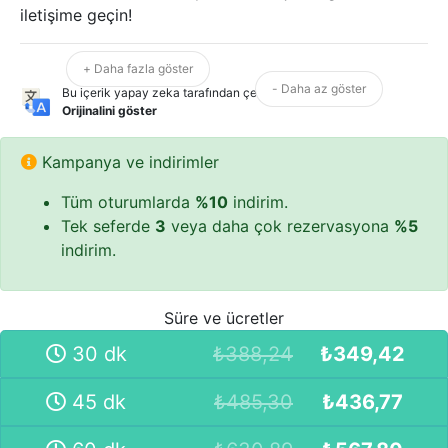
iletişime geçin!
+ Daha fazla göster
- Daha az göster
Bu içerik yapay zeka tarafından çevrilmiştir.
Orijinalini göster
Kampanya ve indirimler
Tüm oturumlarda
%10
indirim.
Tek seferde
3
veya daha çok rezervasyona
%5
indirim.
Süre ve ücretler
30 dk
₺
388,24
₺
349,42
45 dk
₺
485,30
₺
436,77