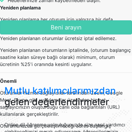
Hedeflerinize zaman kaybetmeden ulaşın.
Yeniden planlama
Yeniden planlama her oturum için yalnızca bir defa
gerçekleştirilebilir.
Beni arayın
Yeniden planlanan oturumlar ücretsiz iptal edilemez.
Yeniden planlanan oturumların iptalinde, (oturum başlangıç
saatine kalan süreye bağlı olarak) minimum, oturum
ücretinin %25'i oranında kesinti uygulanır.
Önemli
Mutlu katılımcılarımızdan
Oturumlar hizmet sağlayıcılar tarafından Zoom, Google
gelen değerlendirmeler
Meet, Skype gibi uygulamalar üzerinden hizmet
sağlayıcınızın oluşturduğu canlı oda bağlantıları (URL)
kullanılarak gerçekleştirilir.
Online dil öğrenme yolculuğunuzda size nasıl yardımcı
Oturumunuzun gerçekleştirileceği adres başlangıç
olabileceğimizi merak ediyorsanız, öğrencilerimizin