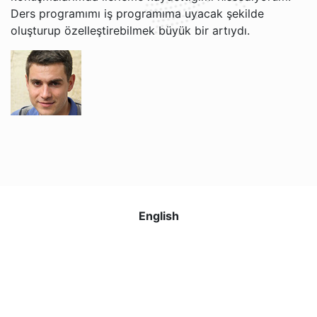
Ders programımı iş programıma uyacak şekilde
oluşturup özelleştirebilmek büyük bir artıydı.
Grigori V.
Jacob ve Brian ile İngilizce öğrenmekten gerçekten
keyif alıyorum. Öğretim tarzları rahat ve anlaşılır, bu da
artık İngilizceyi daha kolay anlamamı sağlıyor. Web
sitesi kullanımı kolay ve her ders için hatırlatma
English
almaktan memnunum. Ücretsiz iptal politikası da çok
kullanışlı!
Nadira O.