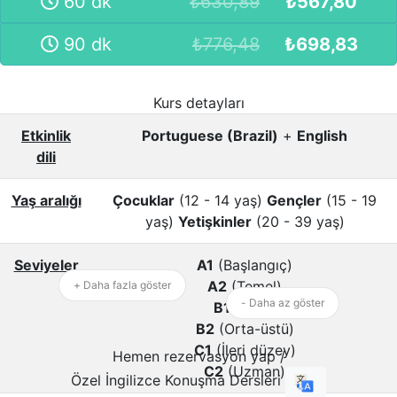
60 dk
₺
630,89
₺
567,80
90 dk
₺
776,48
₺
698,83
Kurs detayları
Etkinlik
Portuguese (Brazil)
+
English
dili
Yaş aralığı
Çocuklar
(12 - 14 yaş)
Gençler
(15 - 19
yaş)
Yetişkinler
(20 - 39 yaş)
Seviyeler
A1
(Başlangıç)
A2
(Temel)
+ Daha fazla göster
- Daha az göster
B1
(Orta)
B2
(Orta-üstü)
C1
(İleri düzey)
Hemen rezervasyon yap /
C2
(Uzman)
Özel İngilizce Konuşma Dersleri