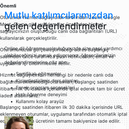
Önemli
Mutlu katılımcılarımızdan
Oturumlar hizmet sağlayıcılar tarafından Zoom, Google
gelen değerlendirmeler
Meet, Skype gibi uygulamalar üzerinden hizmet
sağlayıcınızın oluşturduğu canlı oda bağlantıları (URL)
kullanılarak gerçekleştirilir.
Online dil öğrenme yolculuğunuzda size nasıl yardımcı
Oturumunuzun gerçekleştirileceği adres başlangıç
olabileceğimizi merak ediyorsanız, öğrencilerimizin
saatinden önce tarafınıza push notification, email ve
değerlendirmelerine göz atın.
uygulama içi bildirimler ile iletilir.
Sertifikalı eğitmenler
Hizmet sağlayıcınızın herhangi bir nedenle canlı oda
Kişiselleştirilmiş ders planları
bağlantısı eklenmediği oturumları, başlangıç saatinden
Esnek program seçenekleri
itibaren ilk 30 dakika içerisinde iptal ederek tam bir ücret
Hızlı öğrenme deneyimi
iadesi alabilirsiniz.
Kullanımı kolay arayüz
Başlangıç saatinden itibaren ilk 30 dakika içerisinde URL
eklenmeyen oturumlar, uygulama tarafından otomatik iptal
edilir ve oturum ücretinin tamamı bakiyenize iade edilir.