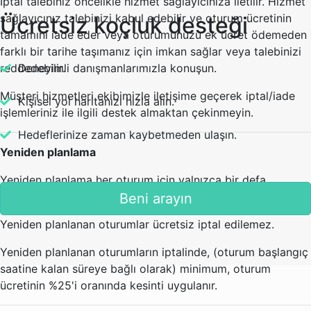
İptal talebiniz öncelikle hizmet sağlayıcınıza iletilir. Hizmet
sağlayıcınız talebinizi kabul edebilir ve oturum ücretinin
Ücretsiz koçluk desteği
tamamını iade eder veya oturumunuzu ek ücret ödemeden
farklı bir tarihe taşımanız için imkan sağlar veya talebinizi
reddedebilir.
Deneyimli danışmanlarımızla konuşun.
Müşteri hizmetleri ekibimizle iletişime geçerek iptal/iade
Kişisel yol haritanızı hızla alın.
işlemleriniz ile ilgili destek almaktan çekinmeyin.
Hedeflerinize zaman kaybetmeden ulaşın.
Yeniden planlama
Yeniden planlama her oturum için yalnızca bir defa
gerçekleştirilebilir.
Beni arayın
Yeniden planlanan oturumlar ücretsiz iptal edilemez.
Yeniden planlanan oturumların iptalinde, (oturum başlangıç
saatine kalan süreye bağlı olarak) minimum, oturum
ücretinin %25'i oranında kesinti uygulanır.