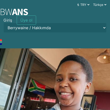
₺ TRY
Türkçe
Giriş
Üye ol