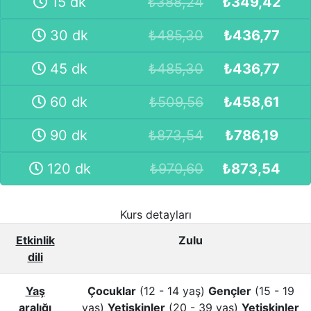
15 dk
₺
388,24
₺
349,42
30 dk
₺
485,30
₺
436,77
45 dk
₺
485,30
₺
436,77
60 dk
₺
509,56
₺
458,61
90 dk
₺
873,54
₺
786,19
120 dk
₺
970,60
₺
873,54
Kurs detayları
Etkinlik
Zulu
dili
Yaş
Çocuklar
(12 - 14 yaş)
Gençler
(15 - 19
aralığı
yaş)
Yetişkinler
(20 - 39 yaş)
Yetişkinler