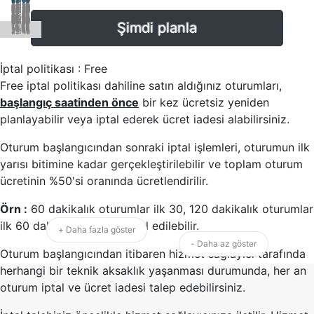
09:15
10:15
11:15
12:15
13:15
14:15
00:30
15:15
01:30
16:15
02:30
17:15
03:30
18:15
04:30
19:15
05:30
20:15
06:30
21:15
07:30
22:15
08:30
23:15
09:30
10:30
11:30
12:30
13:30
14:30
00:45
15:30
01:45
16:30
02:45
17:30
03:45
18:30
04:45
19:30
05:45
20:30
06:45
21:30
07:45
22:30
08:45
23:30
09:45
10:45
11:45
12:45
Şimdi planla
13:45
14:45
15:45
16:45
17:45
18:45
19:45
20:45
21:45
22:45
23:45
İptal politikası : Free
Free iptal politikası dahiline satın aldığınız oturumları,
başlangıç saatinden önce
bir kez ücretsiz yeniden
planlayabilir veya iptal ederek ücret iadesi alabilirsiniz.
Oturum başlangıcından sonraki iptal işlemleri, oturumun ilk
yarısı bitimine kadar gerçekleştirilebilir ve toplam oturum
ücretinin %50'si oranında ücretlendirilir.
Örn :
60 dakikalık oturumlar ilk 30, 120 dakikalık oturumlar
ilk 60 dakika içerisinde iptal edilebilir.
+ Daha fazla göster
- Daha az göster
Oturum başlangıcından itibaren hizmet sağlayıcı tarafında
herhangi bir teknik aksaklık yaşanması durumunda, her an
oturum iptal ve ücret iadesi talep edebilirsiniz.