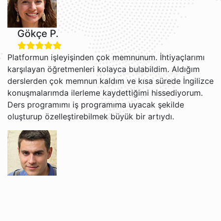
Gökçe P.
Platformun işleyişinden çok memnunum. İhtiyaçlarımı
karşılayan öğretmenleri kolayca bulabildim. Aldığım
derslerden çok memnun kaldım ve kısa sürede İngilizce
konuşmalarımda ilerleme kaydettiğimi hissediyorum.
Ders programımı iş programıma uyacak şekilde
oluşturup özelleştirebilmek büyük bir artıydı.
Grigori V.
Jacob ve Brian ile İngilizce öğrenmekten gerçekten
keyif alıyorum. Öğretim tarzları rahat ve anlaşılır, bu da