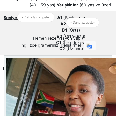
(40 - 59 yaş)
Yetişkinler
(60 yaş ve üzeri)
Seviyeler
A1
(Başlangıç)
+ Daha fazla göster
- Daha az göster
A2
(Temel)
B1
(Orta)
B2
(Orta-üstü)
Hemen rezervasyon yap /
C1
(İleri düzey)
İngilizce gramerinizi geliştirmek
C2
(Uzman)
Toplantı
Zoom
/
Microsoft Teams
/
Google Meet
platformu