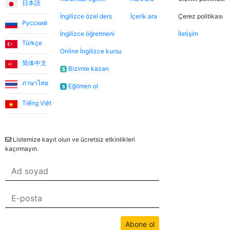
日本語
yararlanarak farklı öğretmenleri tanıma fırsatı buldum.
İngilizce özel ders
İçerik ara
Çerez politikası
Dersler, öğretmen-öğrenci ilişkisinden çok arkadaşlık
Русский
havasında geçiyor.
İngilizce öğretmeni
İletişim
Türkçe
Online İngilizce kursu
简体中文
Ece T.
Bizimle kazan
$
ภาษาไทย
Eğitmen ol
$
Emma, kızıma İngilizceyi çok eğlenceli yöntemlerle
öğretiyor. Her zaman neşeli ve bu dersleri daha keyifli
Tiếng Việt
hale getiriyor. Bu uygulama sayesinde Emma ile
Bülten
tanışmamızı ve bize İngilizce öğretmesini büyük bir
şans olarak görüyorum.
Listemize kayıt olun ve ücretsiz etkinlikleri
kaçırmayın.
Utku S.
Online İngilizce öğrenmeye sıfırdan başladım. İlk 3 ay
Umut Hoca ile çalıştım. Türkçe desteksiz iletişim
kurabilecek seviyeye geldiğimde Jade öğretmenimle
Abone ol