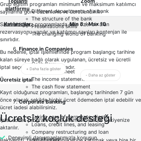
Toplantı
Zoom
Grup eğitim programları minimum ve maksimum katılımcı
platformu
Different departments of a bank
sayılarına göre düzenlenir ve ücretlendirilir.
The structure of the bank
Katılımcılar
Min 8
/
Max 10
Satın aldığınız programlarda size özel bir alan
Presentations skills
rezervasyonu yapılır ve katılımcı sayıları kontenjan ile
The changing world of banking
sınırlıdır.
Finance in Companies
Bu nedenle, iptal işlemlerinde program başlangıç tarihine
kalan süreye bağlı olarak uygulanan, ücretsiz ve ücretli
Cash flow
iptal seçenekleri bulunmaktadır.
+ Daha fazla göster
The balance sheet
- Daha az göster
The income statement
Ücretsiz iptal
The cash flow statement
Kayıt olduğunuz programları, başlangıç tarihinden 7 gün
önce olacak şekilde hiçbir ücret ödemeden iptal edebilir ve
Corporate Banking
ücret iadesi alabilirsiniz.
Ücretsiz koçluk desteği
Taking care of corporate clients
İptal edilen program ücreti otomatik olarak bakiyenize
Loans, credit lines, and leasing
aktarılır.
Company restructuring and loan
Deneyimli danışmanlarımızla konuşun.
modification
Bakiyenizi, farklı grup etkinliklerine katılmak veya bire bir