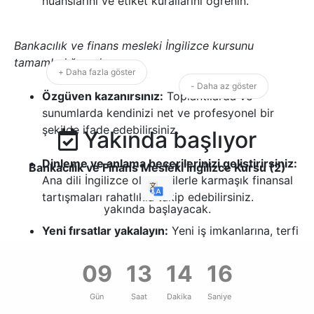
nüanslarını ve etiket kurallarını öğrenin.
Bankacılık ve finans mesleki İngilizce kursunu
tamamladığınızda:
:
+ Daha fazla göster
- Daha az göster
Özgüven kazanırsınız:
Toplantılarda ve
sunumlarda kendinizi net ve profesyonel bir
şekilde ifade edebilirsiniz.
Yakında başlıyor
Dinleme ve anlama becerilerinizi geliştirirsiniz:
Bankacılık ve Finans Mesleki İngilizce Kursu (2)
Ana dili İngilizce olan kişilerle karmaşık finansal
tartışmaları rahatlıkla takip edebilirsiniz.
yakında başlayacak.
Yeni fırsatlar yakalayın:
Yeni iş imkanlarına, terfi
ve yükselmelere, global network ve bağlantılara
erişim imkanınızı arttırın.
09
13
14
15
Gün
Saat
Dakika
Saniye
Finans kariyerinizi bir sonraki seviyeye taşıma fırsatını