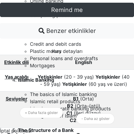
Online banking
Telephone helplines
Remind me
Comparing products
Personal Loans and Credit
Benzer etkinlikler
Credit and debit cards
Kurs detayları
Plastic money
Personal loans and overdrafts
Etkinlik dili
English
Mortgages
Yaş aralığı
Yetişkinler
(20 - 39 yaş)
Yetişkinler
(40
Islamic Banking
- 59 yaş)
Yetişkinler
(60 yaş ve üzeri)
The basics of Islamic banking
Seviyeler
B1
(Orta)
Islamic retail products
B2
(Orta-üstü)
Islamic corporate banking products
C1
(İleri düzey)
+ Daha fazla göster
Background of Islamic banks
- Daha az göster
C2
(Uzman)
The Structure of a Bank
İptal politikası