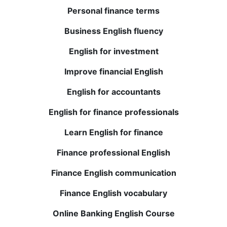
Personal finance terms
Çevrimiçi kurslar hakkında şüphelerim vardı, ancak
BWANS beklentilerimi aştı. Öğretmenler üst düzey ve
Business English fluency
değerli geri bildirimler sağlıyor. Anlama ve kelime
dağarcığım büyük ölçüde gelişti. Şiddetle tavsiye
English for investment
ederim!
Improve financial English
English for accountants
Elena T.
English for finance professionals
Ana dili İngilizce olan öğretmenlerle yapılan canlı
oturumlar son derece faydalıdır ve kaydedilen dersler
Learn English for finance
gerektiğinde gözden geçirilebilir. İngilizce konuşma ve
Finance professional English
anlama konusundaki güvenim büyük ölçüde arttı.
Kesinlikle denemelisiniz!
Finance English communication
Finance English vocabulary
Julio P.
Online Banking English Course
BWANS'da İngilizce kursunu tamamlamak eğitimime