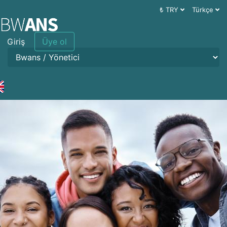
₺ TRY
Türkçe
Giriş
Üye ol