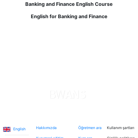
Banking and Finance English Course
yaptığım en iyi yatırımlardan biriydi. Küçük sınıf
boyutları ve kişiselleştirilmiş geri bildirimler hızlıca
English for Banking and Finance
gelişmeme yardımcı oldu. Şimdi İngilizce kullanırken
daha rahatım. Şiddetle tavsiye edilir!
Diller
Hakkımızda
Şimdi ara
Hukuki
Hakkımızda
Öğretmen ara
Kullanım şartları
English