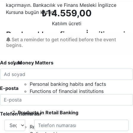
kaçırmayın. Bankacılık ve Finans Mesleki İngilizce
₺
14.559,00
Kursuna bugün katılın!
Katılım ücreti
Bankacılık ve finans İngilizcesi
Set a reminder to get notified before the event
kursu (2) konular:
begins.
Ad soyad
Money Matters
Using basic financial terms
Personal banking habits and facts
E-posta
Functions of financial institutions
Understand how investment banks work
Products in Retail Banking
Telefon numarası
Retail banking products