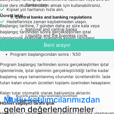
Bankruptcy
özel ders oturumları satın almak için kullanabilirsiniz.
Kişisel yol haritanızı hızla alın.
Ücretli iptal
Central banks and banking regulations
Hedeflerinize zaman kaybetmeden ulaşın.
Başlangıç tarihine, 7 günden daha az süre kala veya
National and central banks
başlangıç tarihinden sonra gerçekleştirilen iptal
Liquidity and the business cycle
işlemlerinde aşağıdaki oranlarda kesinti uygulanır.
Discussing regulations and risk
Beni arayın
Describe graphs
7 günden az : %25
Program başlangıcından sonra : %50
Program başlangıç tarihinden sonra gerçekleştirilen iptal
işlemlerinde, iptal işleminin gerçekleştirildiği tarihe kadar
başlamış veya tamamlanmış oturumlar ücretlendirilir. İade
tutarı kalan oturum ücretleri toplamı üzerinden hesaplanır.
Kalan tutar otomatik olarak bakiyenize aktarılır.
Bu içerik yapay zeka tarafından çevrilmiştir.
Mutlu katılımcılarımızdan
Orijinalini göster
Hizmet sağlayıcı taraflı iptal
gelen değerlendirmeler
Herhangi bir nedenle minimum katılımcı sayısına ulaşmayan