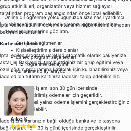
grup etkinlikleri, organizatör veya hizmet sağlayıcı
tarafından program başlangıcından önce iptal edilebilir.
Online dil öğrenme yolculuğunuzda size nasıl yardımcı
olabileceğimizi merak ediyorsanız, öğrencilerimizin
İptal edilen etkinlik ücretinin tamamı hiçbir kesinti olmadan
değerlendirmelerine göz atın.
bakiyenize aktarılır.
Sertifikalı eğitmenler
Karta iade işlemi
Kişiselleştirilmiş ders planları
İptal edilen program ücretleri otomatik olarak bakiyenize
Esnek program seçenekleri
aktarılır. Bakiyenizi, tercih ettiğiniz bir grup eğitimi veya
Hızlı öğrenme deneyimi
özel eğitim programına katılmak için kullanabilirsiniz veya
Kullanımı kolay arayüz
iade edilen tutarın kartınıza iadesini talep edebilirsiniz.
Karta iade işlemi son 30 gün içerisinde
gerçekleştirilmiş ödemeler için geçerlidir.
Ücret iadesi yalnız ödeme işlemini gerçekleştirdiğiniz
karta yapılabilir.
Aiko K.
İade işlemi kartınızın bağlı olduğu banka ve lokasyona
bağlı olarak 15 - 30 iş günü içerisinde gerçekleştirilir.