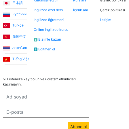
Kurumsal eğitim
Kurs ara
Gizlilik politikası
日本語
İngilizce özel ders
İçerik ara
Çerez politikası
Русский
İngilizce öğretmeni
İletişim
Türkçe
Online İngilizce kursu
简体中文
Bizimle kazan
$
ภาษาไทย
Eğitmen ol
$
Tiếng Việt
Bülten
Listemize kayıt olun ve ücretsiz etkinlikleri
kaçırmayın.
Abone ol