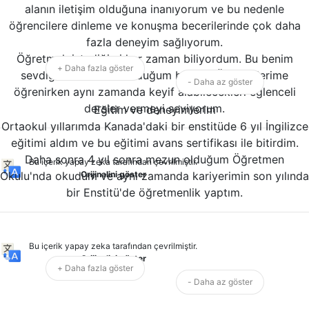
alanın iletişim olduğuna inanıyorum ve bu nedenle
öğrencilere dinleme ve konuşma becerilerinde çok daha
fazla deneyim sağlıyorum.
Öğretmek istediğimi her zaman biliyordum. Bu benim
+ Daha fazla göster
sevdiğim ve tutkulu olduğum bir şey. Öğrencilerime
- Daha az göster
öğrenirken aynı zamanda keyif alabilecekleri eğlenceli
dersler vermeyi seviyorum.
Eğitim ve deneyimlerim
Ortaokul yıllarımda Kanada'daki bir enstitüde 6 yıl İngilizce
eğitimi aldım ve bu eğitimi avans sertifikası ile bitirdim.
Daha sonra 4 yıl sonra mezun olduğum Öğretmen
Bu içerik yapay zeka tarafından çevrilmiştir.
Okulu'nda okudum ve aynı zamanda kariyerimin son yılında
Orijinalini göster
bir Enstitü'de öğretmenlik yaptım.
Bu içerik yapay zeka tarafından çevrilmiştir.
Orijinalini göster
+ Daha fazla göster
- Daha az göster