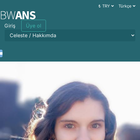
₺ TRY
Türkçe
Giriş
Üye ol