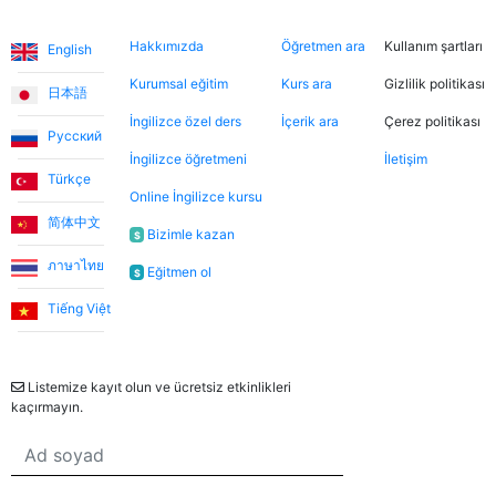
Diller
Hakkımızda
Şimdi ara
Hukuki
yararlanarak farklı öğretmenleri tanıma fırsatı buldum.
Hakkımızda
Öğretmen ara
Kullanım şartları
English
Dersler, öğretmen-öğrenci ilişkisinden çok arkadaşlık
havasında geçiyor.
Kurumsal eğitim
Kurs ara
Gizlilik politikası
日本語
İngilizce özel ders
İçerik ara
Çerez politikası
Русский
Ece T.
İngilizce öğretmeni
İletişim
Türkçe
Online İngilizce kursu
Emma, kızıma İngilizceyi çok eğlenceli yöntemlerle
简体中文
öğretiyor. Her zaman neşeli ve bu dersleri daha keyifli
Bizimle kazan
$
hale getiriyor. Bu uygulama sayesinde Emma ile
ภาษาไทย
Eğitmen ol
$
tanışmamızı ve bize İngilizce öğretmesini büyük bir
şans olarak görüyorum.
Tiếng Việt
Bülten
Utku S.
Listemize kayıt olun ve ücretsiz etkinlikleri
kaçırmayın.
Online İngilizce öğrenmeye sıfırdan başladım. İlk 3 ay
Umut Hoca ile çalıştım. Türkçe desteksiz iletişim
kurabilecek seviyeye geldiğimde Jade öğretmenimle