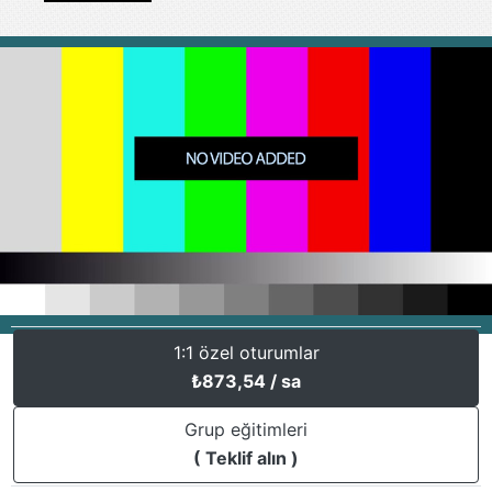
1:1 özel oturumlar
₺
873,54
/ sa
Grup eğitimleri
( Teklif alın )