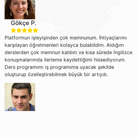
Gökçe P.
Platformun işleyişinden çok memnunum. İhtiyaçlarımı
karşılayan öğretmenleri kolayca bulabildim. Aldığım
derslerden çok memnun kaldım ve kısa sürede İngilizce
konuşmalarımda ilerleme kaydettiğimi hissediyorum.
Ders programımı iş programıma uyacak şekilde
oluşturup özelleştirebilmek büyük bir artıydı.
Grigori V.
Jacob ve Brian ile İngilizce öğrenmekten gerçekten