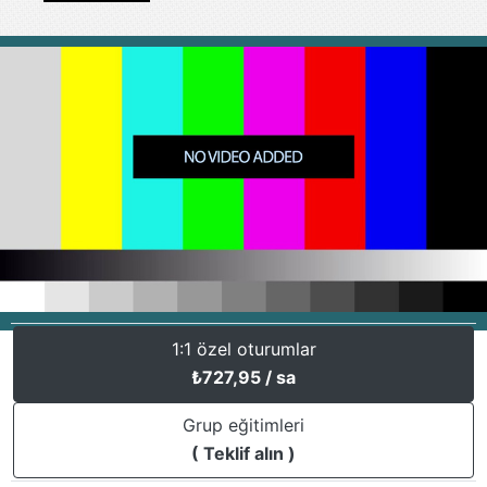
1:1 özel oturumlar
₺
727,95
/ sa
Grup eğitimleri
( Teklif alın )