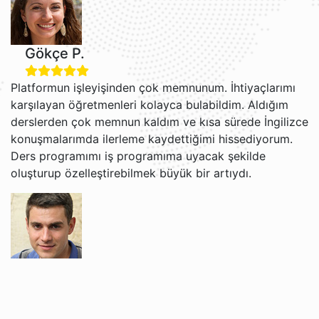
Gökçe P.
Platformun işleyişinden çok memnunum. İhtiyaçlarımı
karşılayan öğretmenleri kolayca bulabildim. Aldığım
derslerden çok memnun kaldım ve kısa sürede İngilizce
konuşmalarımda ilerleme kaydettiğimi hissediyorum.
Ders programımı iş programıma uyacak şekilde
oluşturup özelleştirebilmek büyük bir artıydı.
Grigori V.
Jacob ve Brian ile İngilizce öğrenmekten gerçekten