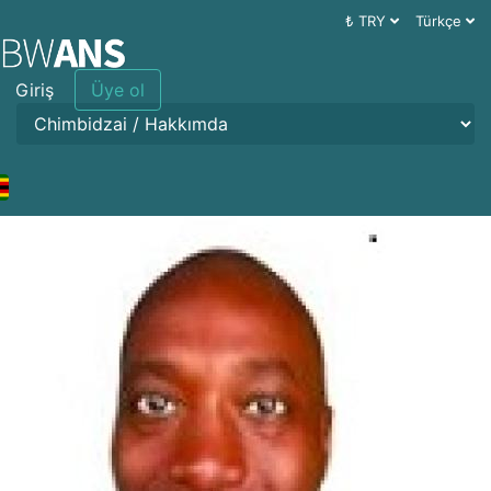
₺ TRY
Türkçe
Giriş
Üye ol