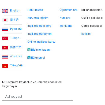
Diller
Hakkımızda
Şimdi ara
Hukuki
yararlanarak farklı öğretmenleri tanıma fırsatı buldum.
Hakkımızda
Öğretmen ara
Kullanım şartları
English
Dersler, öğretmen-öğrenci ilişkisinden çok arkadaşlık
havasında geçiyor.
Kurumsal eğitim
Kurs ara
Gizlilik politikası
日本語
İngilizce özel ders
İçerik ara
Çerez politikası
Русский
Ece T.
İngilizce öğretmeni
İletişim
Türkçe
Online İngilizce kursu
Emma, kızıma İngilizceyi çok eğlenceli yöntemlerle
简体中文
öğretiyor. Her zaman neşeli ve bu dersleri daha keyifli
Bizimle kazan
$
hale getiriyor. Bu uygulama sayesinde Emma ile
ภาษาไทย
Eğitmen ol
$
tanışmamızı ve bize İngilizce öğretmesini büyük bir
şans olarak görüyorum.
Tiếng Việt
Bülten
Utku S.
Listemize kayıt olun ve ücretsiz etkinlikleri
kaçırmayın.
Online İngilizce öğrenmeye sıfırdan başladım. İlk 3 ay
Umut Hoca ile çalıştım. Türkçe desteksiz iletişim
kurabilecek seviyeye geldiğimde Jade öğretmenimle