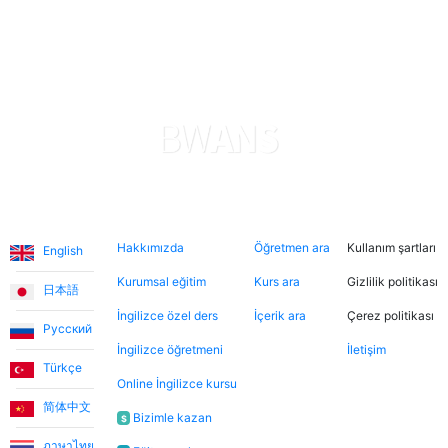
sayede oğlum hızlı ilerleme kaydediyor. Uygulama,
ödemeler konusunda şeffaf ve güvenilir. Her şeyden
gerçekten memnunum. Teşekkürler.
Levent T.
Platform, tek kelimeyle muhteşem. Eğitmenleri de
inanılmaz sıcakkanlı. İndirimli tanışma derslerinden
Diller
Hakkımızda
Şimdi ara
Hukuki
yararlanarak farklı öğretmenleri tanıma fırsatı buldum.
Hakkımızda
Öğretmen ara
Kullanım şartları
English
Dersler, öğretmen-öğrenci ilişkisinden çok arkadaşlık
havasında geçiyor.
Kurumsal eğitim
Kurs ara
Gizlilik politikası
日本語
İngilizce özel ders
İçerik ara
Çerez politikası
Русский
Ece T.
İngilizce öğretmeni
İletişim
Türkçe
Online İngilizce kursu
Emma, kızıma İngilizceyi çok eğlenceli yöntemlerle
简体中文
öğretiyor. Her zaman neşeli ve bu dersleri daha keyifli
Bizimle kazan
$
hale getiriyor. Bu uygulama sayesinde Emma ile
ภาษาไทย