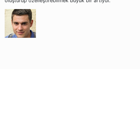
oluşturup özelleştirebilmek büyük bir artıydı.
Grigori V.
Jacob ve Brian ile İngilizce öğrenmekten gerçekten
keyif alıyorum. Öğretim tarzları rahat ve anlaşılır, bu da
artık İngilizceyi daha kolay anlamamı sağlıyor. Web
sitesi kullanımı kolay ve her ders için hatırlatma
almaktan memnunum. Ücretsiz iptal politikası da çok
kullanışlı!
Nadira O.
Sophie, oğlumun İngilizce öğrenmesine muazzam
derecede yardımcı oluyor. Çok sabırlı ve nazik, bu