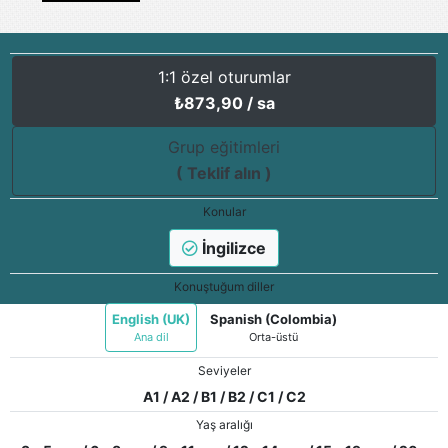
1:1 özel oturumlar
₺
873,90
/ sa
Grup eğitimleri
( Teklif alın )
Konular
İngilizce
Konuştuğum diller
English (UK)
Spanish (Colombia)
Ana dil
Orta-üstü
Seviyeler
A1 / A2 / B1 / B2 / C1 / C2
Yaş aralığı