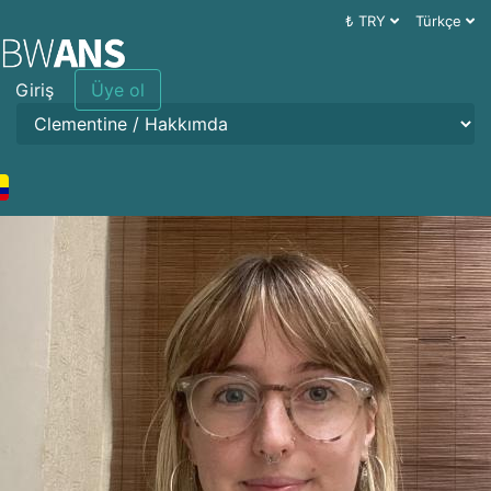
₺ TRY
Türkçe
Giriş
Üye ol