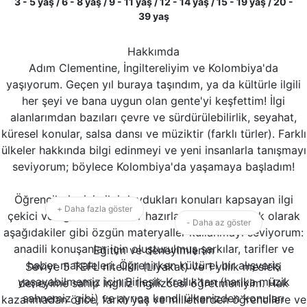
3 - 5 yaş / 6 - 8 yaş / 9 - 11 yaş / 12 - 14 yaş / 15 - 19 yaş / 20 -
39 yaş
Hakkımda
Adım Clementine, İngiltereliyim ve Kolombiya'da
yaşıyorum. Geçen yıl buraya taşındım, ya da kültürle ilgili
her şeyi ve bana uygun olan gente'yi keşfettim! İlgi
alanlarımdan bazıları çevre ve sürdürülebilirlik, seyahat,
küresel konular, salsa dansı ve müziktir (farklı türler). Farklı
ülkeler hakkında bilgi edinmeyi ve yeni insanlarla tanışmayı
seviyorum; böylece Kolombiya'da yaşamaya başladım!
Öğrencilerim için ilgi duydukları konuları kapsayan ilgi
+ Daha fazla göster
çekici ve eğlenceli dersler hazırlamayı ve buna ek olarak
- Daha az göster
aşağıdakiler gibi özgün materyaller kullanmayı seviyorum:
anadili konuşanlar için oluşturulmuş şarkılar, tarifler ve
Eğitim ve deneyimlerim
haber makaleleri. Öğrenirken kültürel bir alışveriş
Seviye 5 TEFL nitelikli (Liyakat) ve 1 yıllık mesleki
yaşayabilmemiz için Birleşik Krallık'tan (harika müzik
deneyime sahip İngiliz İngilizcesi öğretmeniyim. Hak
sahnemiz gibi) ve ayrıca kendi ülkenizden konuları
kazanmadan önce, farklı yaş ve milletlerden öğrencilere ve