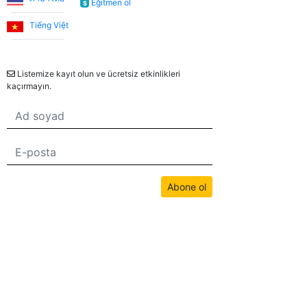
Eğitmen ol
$
tanışmamızı ve bize İngilizce öğretmesini büyük bir
şans olarak görüyorum.
Tiếng Việt
Bülten
Utku S.
Listemize kayıt olun ve ücretsiz etkinlikleri
kaçırmayın.
Online İngilizce öğrenmeye sıfırdan başladım. İlk 3 ay
Umut Hoca ile çalıştım. Türkçe desteksiz iletişim
kurabilecek seviyeye geldiğimde Jade öğretmenimle
çalışmaya devam ettim. Sistemden çok memnunum.
Düzenli bir şekilde ders almak isteyen, İngilizceyi
hayatında bir engel olmaktan çıkartmak isteyen
Abone ol
herkese tavsiye ederim.
Bu sitedeki tüm içerikler bwans.com tarafından telif hakkıyla korunmaktadır.
İzinsiz kullanım yasaktır.