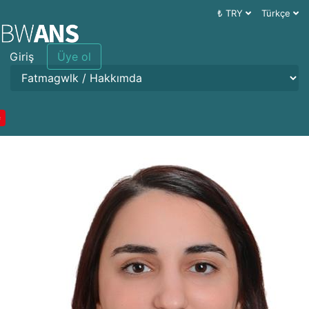
₺ TRY
Türkçe
Giriş
Üye ol