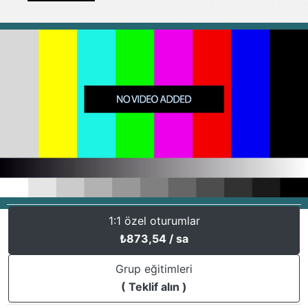
1:1 özel oturumlar
₺
873,54
/ sa
Grup eğitimleri
( Teklif alın )