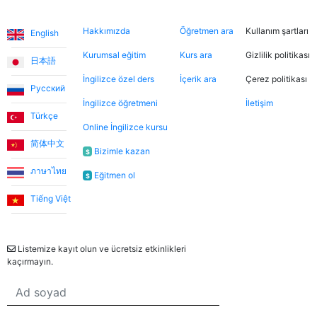
inanılmaz sıcakkanlı. İndirimli tanışma derslerinden
Diller
Hakkımızda
Şimdi ara
Hukuki
yararlanarak farklı öğretmenleri tanıma fırsatı buldum.
Hakkımızda
Öğretmen ara
Kullanım şartları
English
Dersler, öğretmen-öğrenci ilişkisinden çok arkadaşlık
havasında geçiyor.
Kurumsal eğitim
Kurs ara
Gizlilik politikası
日本語
İngilizce özel ders
İçerik ara
Çerez politikası
Русский
Ece T.
İngilizce öğretmeni
İletişim
Türkçe
Online İngilizce kursu
Emma, kızıma İngilizceyi çok eğlenceli yöntemlerle
简体中文
öğretiyor. Her zaman neşeli ve bu dersleri daha keyifli
Bizimle kazan
$
hale getiriyor. Bu uygulama sayesinde Emma ile
ภาษาไทย
Eğitmen ol
$
tanışmamızı ve bize İngilizce öğretmesini büyük bir
şans olarak görüyorum.
Tiếng Việt
Bülten
Utku S.
Listemize kayıt olun ve ücretsiz etkinlikleri
kaçırmayın.
Online İngilizce öğrenmeye sıfırdan başladım. İlk 3 ay
Umut Hoca ile çalıştım. Türkçe desteksiz iletişim
kurabilecek seviyeye geldiğimde Jade öğretmenimle