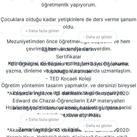
öğretmenlik yapıyorum.
Çocuklara olduğu kadar yetişkinlere de ders verme şansım
oldu.
+ Daha fazla göster
- Daha az göster
Mezuniyetimden önce öğretmenliğe başladım ve hem
çevrimiçi hem de sınıfta ders verdim.
Eğitim ve deneyimlerim
Sertifikalar
Kelime bilgisi, dil bilgisi ve dört farklı beceri (okuma,
*Dil Öğretimi Konferansı'19: Yaşam Boyu Öğrenenler
yazma, dinleme ve konuşma) konusunda uzmanlaştım.
Topluluğu Yaratmak
- TED Kocaeli Koleji
Öğretim yöntemim tasarım yapmaktır. ve dersinizi bireysel
ihtiyaçlarınıza ve ilgi alanlarınıza göre uygulayın.
*Akademik İngilizce 45 dakikalık Web Semineri'2020:
Edward de Chazal-Öğrencilerin EAP materyalleri
Hobilerim badminton oynamak, basketbol, masa tenisi
aracılığıyla dinleme ve konuşmalarını geliştirme -
oynamak ve dans etmektir.
Cambridge University Press
+ Daha fazla göster
- Daha az göster
Zaman ayırdığınız ve ilginiz için teşekkürler.
*Akademik İngilizce 45 dakikalık Web Semineri'2020: