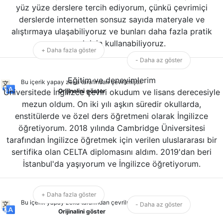
yüz yüze derslere tercih ediyorum, çünkü çevrimiçi
derslerde internetten sonsuz sayıda materyale ve
alıştırmaya ulaşabiliyoruz ve bunları daha fazla pratik
yapmak için kullanabiliyoruz.
+ Daha fazla göster
- Daha az göster
Eğitim ve deneyimlerim
Bu içerik yapay zeka tarafından çevrilmiştir.
Üniversitede İngilizce çeviri okudum ve lisans derecesiyle
Orijinalini göster
mezun oldum. On iki yılı aşkın süredir okullarda,
enstitülerde ve özel ders öğretmeni olarak İngilizce
öğretiyorum. 2018 yılında Cambridge Üniversitesi
tarafından İngilizce öğretmek için verilen uluslararası bir
sertifika olan CELTA diplomasını aldım. 2019'dan beri
İstanbul'da yaşıyorum ve İngilizce öğretiyorum.
+ Daha fazla göster
Bu içerik yapay zeka tarafından çevrilmiştir.
- Daha az göster
Orijinalini göster