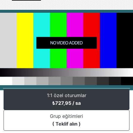
1:1 özel oturumlar
₺
727,95
/ sa
Grup eğitimleri
( Teklif alın )