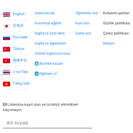
inanılmaz sıcakkanlı. İndirimli tanışma derslerinden
Diller
Hakkımızda
Şimdi ara
Hukuki
yararlanarak farklı öğretmenleri tanıma fırsatı buldum.
Hakkımızda
Öğretmen ara
Kullanım şartları
English
Dersler, öğretmen-öğrenci ilişkisinden çok arkadaşlık
havasında geçiyor.
Kurumsal eğitim
Kurs ara
Gizlilik politikası
日本語
İngilizce özel ders
İçerik ara
Çerez politikası
Русский
Ece T.
İngilizce öğretmeni
İletişim
Türkçe
Online İngilizce kursu
Emma, kızıma İngilizceyi çok eğlenceli yöntemlerle
简体中文
öğretiyor. Her zaman neşeli ve bu dersleri daha keyifli
Bizimle kazan
$
hale getiriyor. Bu uygulama sayesinde Emma ile
ภาษาไทย
Eğitmen ol
$
tanışmamızı ve bize İngilizce öğretmesini büyük bir
şans olarak görüyorum.
Tiếng Việt
Bülten
Utku S.
Listemize kayıt olun ve ücretsiz etkinlikleri
kaçırmayın.
Online İngilizce öğrenmeye sıfırdan başladım. İlk 3 ay
Umut Hoca ile çalıştım. Türkçe desteksiz iletişim
kurabilecek seviyeye geldiğimde Jade öğretmenimle