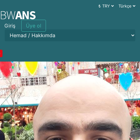
₺ TRY
Türkçe
Giriş
Üye ol