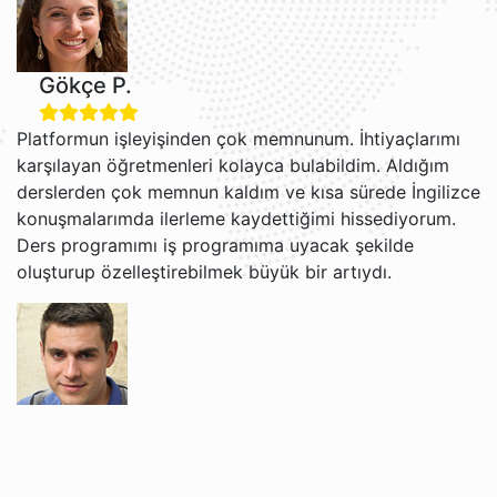
Gökçe P.
Platformun işleyişinden çok memnunum. İhtiyaçlarımı
karşılayan öğretmenleri kolayca bulabildim. Aldığım
derslerden çok memnun kaldım ve kısa sürede İngilizce
konuşmalarımda ilerleme kaydettiğimi hissediyorum.
Ders programımı iş programıma uyacak şekilde
oluşturup özelleştirebilmek büyük bir artıydı.
Grigori V.
Jacob ve Brian ile İngilizce öğrenmekten gerçekten