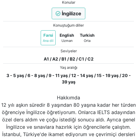
Konular
İngilizce
Konuştuğum diller
Farsi
English
Turkish
Ana dil
Uzman
Orta
Seviyeler
A1 / A2 / B1 / B2 / C1 / C2
Yaş aralığı
3 - 5 yaş / 6 - 8 yaş / 9 - 11 yaş / 12 - 14 yaş / 15 - 19 yaş / 20 -
39 yaş
Hakkımda
12 yılı aşkın süredir 8 yaşından 80 yaşına kadar her türden
öğrenciye İngilizce öğretiyorum. Onlarca IELTS adayından
özel ders aldım ve çoğu istediği sonucu aldı. Ayrıca genel
İngilizce ve sınavlara hazırlık için öğrencilerle çalıştım.
İstanbul, Türkiye'de ikamet ediyorum ve çevrimiçi dersleri