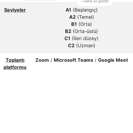
- Daha az göster
Seviyeler
A1
(Başlangıç)
A2
(Temel)
B1
(Orta)
B2
(Orta-üstü)
C1
(İleri düzey)
C2
(Uzman)
Toplantı
Zoom
/
Microsoft Teams
/
Google Meet
platformu