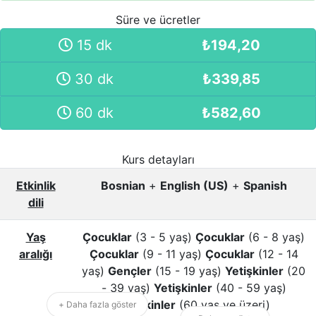
Süre ve ücretler
15 dk
₺
194,20
30 dk
₺
339,85
60 dk
₺
582,60
Kurs detayları
Etkinlik
Bosnian
+
English (US)
+
Spanish
dili
Yaş
Çocuklar
(3 - 5 yaş)
Çocuklar
(6 - 8 yaş)
aralığı
Çocuklar
(9 - 11 yaş)
Çocuklar
(12 - 14
yaş)
Gençler
(15 - 19 yaş)
Yetişkinler
(20
- 39 yaş)
Yetişkinler
(40 - 59 yaş)
Yetişkinler
(60 yaş ve üzeri)
+ Daha fazla göster