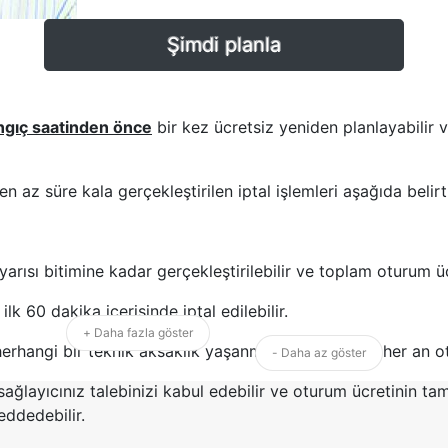
Şimdi planla
ngıç saatinden önce
bir kez ücretsiz yeniden planlayabilir 
 az süre kala gerçekleştirilen iptal işlemleri aşağıda belirti
arısı bitimine kadar gerçekleştirilebilir ve toplam oturum üc
lk 60 dakika içerisinde iptal edilebilir.
+ Daha fazla göster
erhangi bir teknik aksaklık yaşanması durumunda, her an otur
- Daha az göster
met sağlayıcınız talebinizi kabul edebilir ve oturum ücretin
eddedebilir.