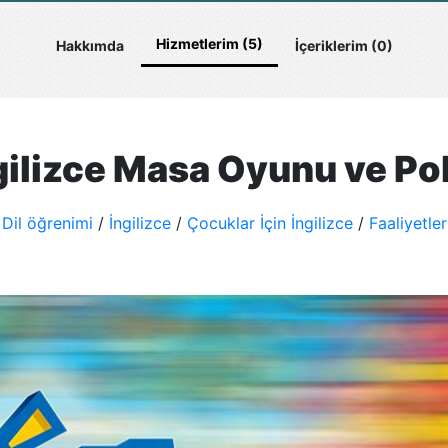
Hizmetlerim (5)
Hakkımda
İçeriklerim (0)
ilizce Masa Oyunu ve P
Dil öğrenimi
/
İngilizce
/
Çocuklar İçin İngilizce
/
Faaliyetler