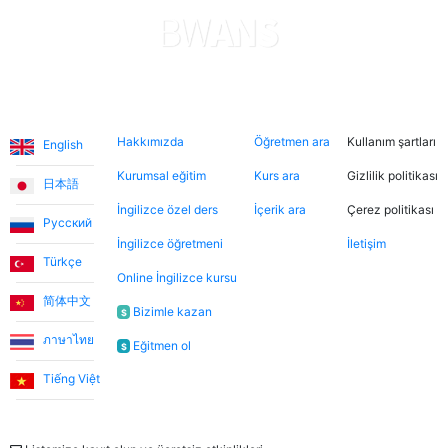
Diller
Hakkımızda
Şimdi ara
Hukuki
Hakkımızda
Öğretmen ara
Kullanım şartları
English
Kurumsal eğitim
Kurs ara
Gizlilik politikası
日本語
İngilizce özel ders
İçerik ara
Çerez politikası
Русский
İngilizce öğretmeni
İletişim
Türkçe
Online İngilizce kursu
简体中文
Bizimle kazan
$
ภาษาไทย
Eğitmen ol
$
Tiếng Việt
Bülten