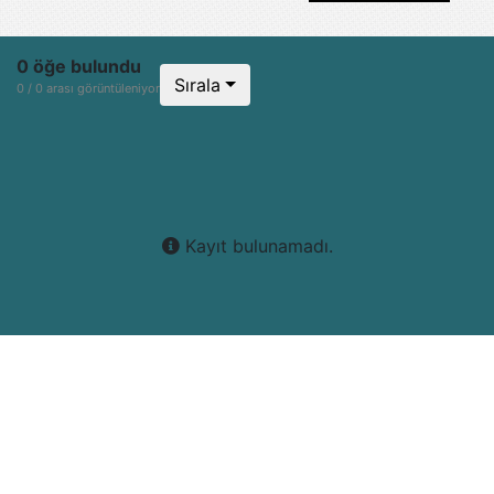
0 öğe bulundu
Sırala
0 / 0 arası görüntüleniyor
Kayıt bulunamadı.