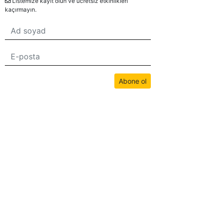
Listemize kayıt olun ve ücretsiz etkinlikleri
kaçırmayın.
Abone ol
Bu sitedeki tüm içerikler bwans.com tarafından telif hakkıyla korunmaktadır.
İzinsiz kullanım yasaktır.
2026© BWANS®