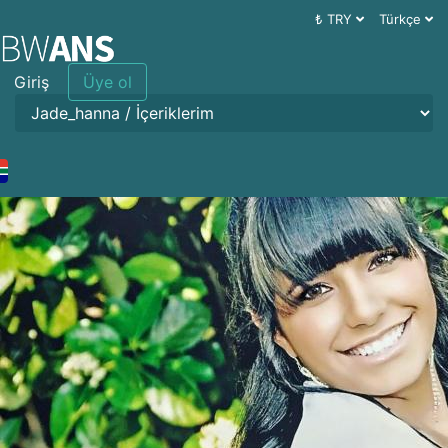
₺ TRY
Türkçe
Giriş
Üye ol