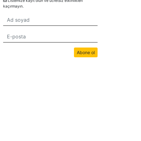
Listemize kayıt olun ve ücretsiz etkinlikleri
kaçırmayın.
Abone ol
Bu sitedeki tüm içerikler bwans.com tarafından telif hakkıyla korunmaktadır.
İzinsiz kullanım yasaktır.
2026© BWANS®