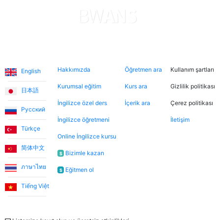
Diller
Hakkımızda
Şimdi ara
Hukuki
Hakkımızda
Öğretmen ara
Kullanım şartları
English
Kurumsal eğitim
Kurs ara
Gizlilik politikası
日本語
İngilizce özel ders
İçerik ara
Çerez politikası
Русский
İngilizce öğretmeni
İletişim
Türkçe
Online İngilizce kursu
简体中文
Bizimle kazan
$
ภาษาไทย
Eğitmen ol
$
Tiếng Việt
Bülten