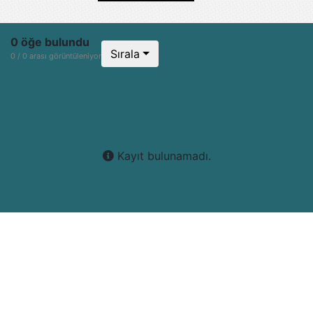
0 öğe bulundu
Sırala
0 / 0 arası görüntüleniyor
Kayıt bulunamadı.