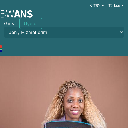
₺ TRY
Türkçe
Giriş
Üye ol