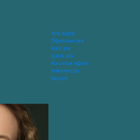
Ana sayfa
Öğretmen ara
Kurs ara
İçerik ara
Kurumsal eğitim
Hakkımızda
İletişim