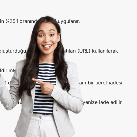
n %25'i oranında kesinti uygulanır.
uşturduğu canlı oda bağlantıları (URL) kullanılarak
imler ile iletilir.
 30 dakika içerisinde iptal ederek tam bir ücret iadesi
lir ve oturum ücretinin tamamı bakiyenize iade edilir.