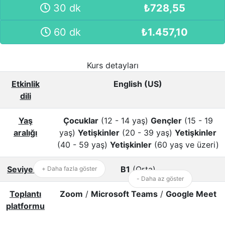
30 dk
₺
728,55
60 dk
₺
1.457,10
Kurs detayları
Etkinlik
English (US)
dili
Yaş
Çocuklar
(12 - 14 yaş)
Gençler
(15 - 19
aralığı
yaş)
Yetişkinler
(20 - 39 yaş)
Yetişkinler
(40 - 59 yaş)
Yetişkinler
(60 yaş ve üzeri)
Seviyeler
B1
(Orta)
+ Daha fazla göster
- Daha az göster
Toplantı
Zoom
/
Microsoft Teams
/
Google Meet
platformu