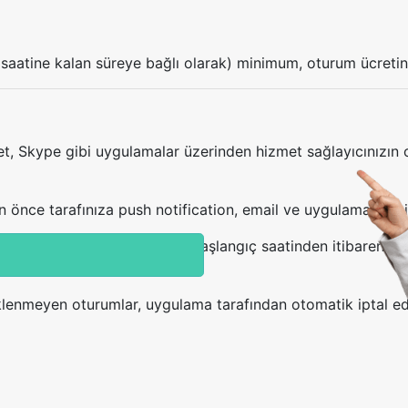
saatine kalan süreye bağlı olarak) minimum, oturum ücretini
, Skype gibi uygulamalar üzerinden hizmet sağlayıcınızın ol
ce tarafınıza push notification, email ve uygulama içi bildir
ısı eklenmediği oturumları, başlangıç saatinden itibaren ilk
klenmeyen oturumlar, uygulama tarafından otomatik iptal edi