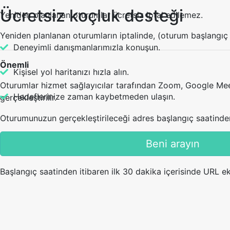
Ücretsiz koçluk desteği
Yeniden planlanan oturumlar ücretsiz iptal edilemez.
Yeniden planlanan oturumların iptalinde, (oturum başlangıç 
Deneyimli danışmanlarımızla konuşun.
Önemli
Kişisel yol haritanızı hızla alın.
Oturumlar hizmet sağlayıcılar tarafından Zoom, Google Meet
Hedeflerinize zaman kaybetmeden ulaşın.
gerçekleştirilir.
Oturumunuzun gerçekleştirileceği adres başlangıç saatinden ön
Hizmet sağlayıcınızın herhangi bir nedenle canlı oda bağlant
Beni arayın
alabilirsiniz.
Başlangıç saatinden itibaren ilk 30 dakika içerisinde URL e