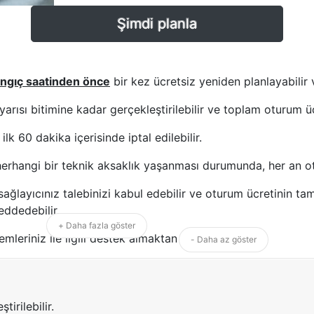
Şimdi planla
angıç saatinden önce
bir kez ücretsiz yeniden planlayabilir v
arısı bitimine kadar gerçekleştirilebilir ve toplam oturum üc
lk 60 dakika içerisinde iptal edilebilir.
erhangi bir teknik aksaklık yaşanması durumunda, her an otur
met sağlayıcınız talebinizi kabul edebilir ve oturum ücretin
eddedebilir.
+ Daha fazla göster
lemleriniz ile ilgili destek almaktan çekinmeyin.
- Daha az göster
irilebilir.