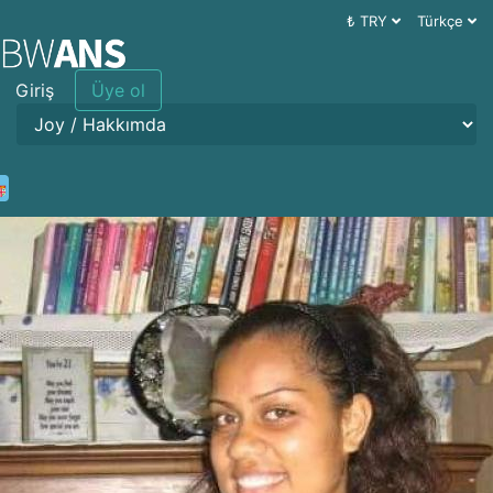
₺ TRY
Türkçe
Giriş
Üye ol