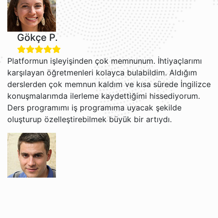
Gökçe P.
Platformun işleyişinden çok memnunum. İhtiyaçlarımı
karşılayan öğretmenleri kolayca bulabildim. Aldığım
derslerden çok memnun kaldım ve kısa sürede İngilizce
konuşmalarımda ilerleme kaydettiğimi hissediyorum.
Ders programımı iş programıma uyacak şekilde
oluşturup özelleştirebilmek büyük bir artıydı.
Grigori V.
Jacob ve Brian ile İngilizce öğrenmekten gerçekten