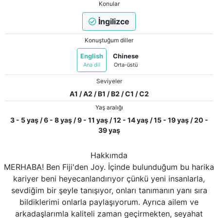
Konular
İngilizce
Konuştuğum diller
English
Chinese
Ana dil
Orta-üstü
Seviyeler
A1 / A2 / B1 / B2 / C1 / C2
Yaş aralığı
3 - 5 yaş / 6 - 8 yaş / 9 - 11 yaş / 12 - 14 yaş / 15 - 19 yaş / 20 -
39 yaş
Hakkımda
MERHABA! Ben Fiji'den Joy. İçinde bulunduğum bu harika
kariyer beni heyecanlandırıyor çünkü yeni insanlarla,
sevdiğim bir şeyle tanışıyor, onları tanımanın yanı sıra
bildiklerimi onlarla paylaşıyorum. Ayrıca ailem ve
arkadaşlarımla kaliteli zaman geçirmekten, seyahat