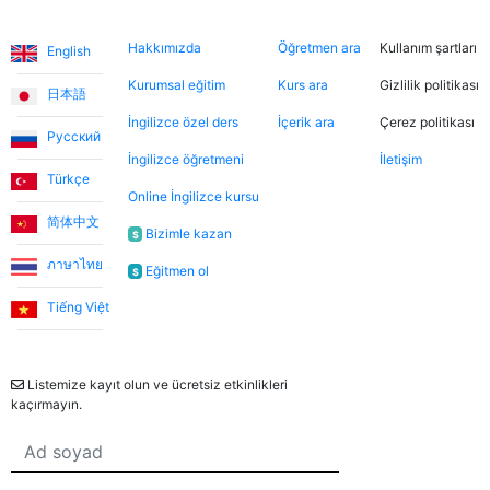
inanılmaz sıcakkanlı. İndirimli tanışma derslerinden
Diller
Hakkımızda
Şimdi ara
Hukuki
yararlanarak farklı öğretmenleri tanıma fırsatı buldum.
Hakkımızda
Öğretmen ara
Kullanım şartları
English
Dersler, öğretmen-öğrenci ilişkisinden çok arkadaşlık
havasında geçiyor.
Kurumsal eğitim
Kurs ara
Gizlilik politikası
日本語
İngilizce özel ders
İçerik ara
Çerez politikası
Русский
Ece T.
İngilizce öğretmeni
İletişim
Türkçe
Online İngilizce kursu
Emma, kızıma İngilizceyi çok eğlenceli yöntemlerle
简体中文
öğretiyor. Her zaman neşeli ve bu dersleri daha keyifli
Bizimle kazan
$
hale getiriyor. Bu uygulama sayesinde Emma ile
ภาษาไทย
Eğitmen ol
$
tanışmamızı ve bize İngilizce öğretmesini büyük bir
şans olarak görüyorum.
Tiếng Việt
Bülten
Utku S.
Listemize kayıt olun ve ücretsiz etkinlikleri
kaçırmayın.
Online İngilizce öğrenmeye sıfırdan başladım. İlk 3 ay
Umut Hoca ile çalıştım. Türkçe desteksiz iletişim
kurabilecek seviyeye geldiğimde Jade öğretmenimle