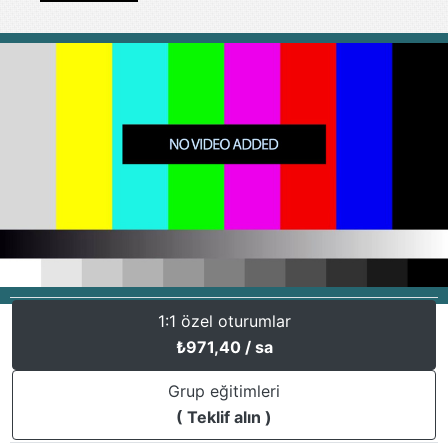
1:1 özel oturumlar
₺
971,40
/ sa
Grup eğitimleri
( Teklif alın )