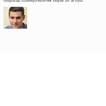
oluşturup özelleştirebilmek büyük bir artıydı.
Grigori V.
Jacob ve Brian ile İngilizce öğrenmekten gerçekten
keyif alıyorum. Öğretim tarzları rahat ve anlaşılır, bu da
artık İngilizceyi daha kolay anlamamı sağlıyor. Web
sitesi kullanımı kolay ve her ders için hatırlatma
almaktan memnunum. Ücretsiz iptal politikası da çok
kullanışlı!
Nadira O.
Sophie, oğlumun İngilizce öğrenmesine muazzam
derecede yardımcı oluyor. Çok sabırlı ve nazik, bu