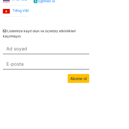
Eğitmen ol
$
tanışmamızı ve bize İngilizce öğretmesini büyük bir
şans olarak görüyorum.
Tiếng Việt
Bülten
Utku S.
Listemize kayıt olun ve ücretsiz etkinlikleri
kaçırmayın.
Online İngilizce öğrenmeye sıfırdan başladım. İlk 3 ay
Umut Hoca ile çalıştım. Türkçe desteksiz iletişim
kurabilecek seviyeye geldiğimde Jade öğretmenimle
çalışmaya devam ettim. Sistemden çok memnunum.
Düzenli bir şekilde ders almak isteyen, İngilizceyi
hayatında bir engel olmaktan çıkartmak isteyen
Abone ol
herkese tavsiye ederim.
Bu sitedeki tüm içerikler bwans.com tarafından telif hakkıyla korunmaktadır.
İzinsiz kullanım yasaktır.