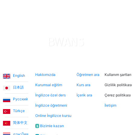
sayede oğlum hızlı ilerleme kaydediyor. Uygulama,
ödemeler konusunda şeffaf ve güvenilir. Her şeyden
gerçekten memnunum. Teşekkürler.
Levent T.
Platform, tek kelimeyle muhteşem. Eğitmenleri de
inanılmaz sıcakkanlı. İndirimli tanışma derslerinden
Diller
Hakkımızda
Şimdi ara
Hukuki
yararlanarak farklı öğretmenleri tanıma fırsatı buldum.
Hakkımızda
Öğretmen ara
Kullanım şartları
English
Dersler, öğretmen-öğrenci ilişkisinden çok arkadaşlık
havasında geçiyor.
Kurumsal eğitim
Kurs ara
Gizlilik politikası
日本語
İngilizce özel ders
İçerik ara
Çerez politikası
Русский
Ece T.
İngilizce öğretmeni
İletişim
Türkçe
Online İngilizce kursu
Emma, kızıma İngilizceyi çok eğlenceli yöntemlerle
简体中文
öğretiyor. Her zaman neşeli ve bu dersleri daha keyifli
Bizimle kazan
$
hale getiriyor. Bu uygulama sayesinde Emma ile
ภาษาไทย