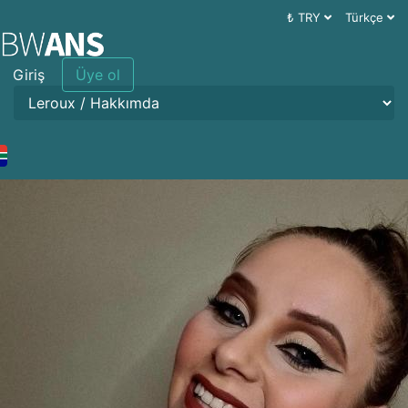
₺ TRY
Türkçe
Giriş
Üye ol