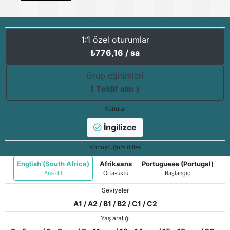
1:1 özel oturumlar
₺
776,16
/ sa
Grup eğitimleri
( Teklif alın )
Konular
İngilizce
Konuştuğum diller
English (South Africa)
Afrikaans
Portuguese (Portugal)
Ana dil
Orta-üstü
Başlangıç
Seviyeler
A1 / A2 / B1 / B2 / C1 / C2
Yaş aralığı