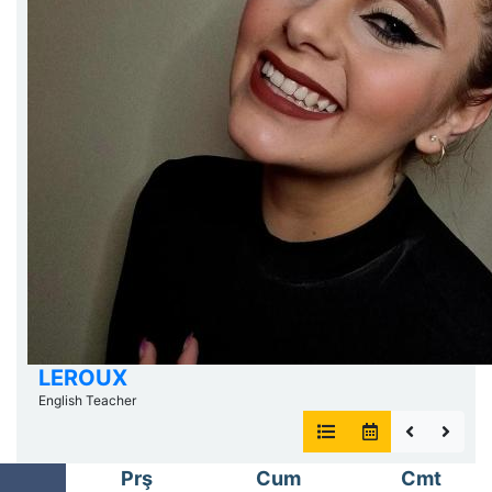
LEROUX
English Teacher
Prş
Cum
Cmt