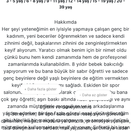
3 - 5 yaş / 6 - 8 yaş / 9 - 11 yaş / 12 - 14 yaş / 15 - 19 yaş / 20 -
39 yaş
Hakkımda
Her şeyi yeteneğimin en iyisiyle yapmaya çalışan genç bir
kadınım, yeni beceriler öğrenmekten ve sadece kendi
zihnimi değil, başkalarının zihnini de zenginleştirmekten
keyif alıyorum. Yaratıcı olmak benim için bir nimet oldu
çünkü bunu hem kendi zamanımda hem de profesyonel
zamanlarımda kullanabildim. 8 yıldır bebek bakıcılığı
yapıyorum ve bu bana büyük bir sabır öğretti ve sadece
genç beyinlere değil yaşlı beyinlere de eğitim vermekten
keyif aldığımı anlamamı sağladı. Eskiden bir spor
+ Daha fazla göster
salonunda resepsiyonist olarak çalışıyordum ve bu bana
- Daha az göster
çok şey öğretti; aşırı baskı altında nasıl çalışılacağı ve aynı
zamanda müşterilerle meşgulken ve iş arkadaşlarıma
Eğitim ve deneyimlerim
yardım ederken birden fazla görevi nasıl yürütebileceğim
İş deneyimim, bir spor salonunda resepsiyon görevlisi
gibi. Nitelikli bir makyaj sanatçısıyım ve sanatsal yönümü
olmaktan, mağaza müdürü yardımcısı, promosyon çalışanı,
müşterilerle kullanmaktan keyif alıyorum. Şefkatli bir insan
tatil danışmanı ve serbest makyaj sanatçısı olmaya kadar