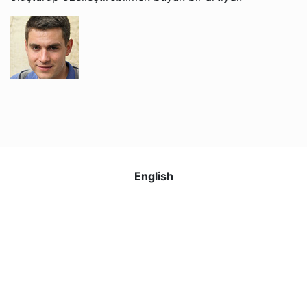
Grigori V.
Jacob ve Brian ile İngilizce öğrenmekten gerçekten
keyif alıyorum. Öğretim tarzları rahat ve anlaşılır, bu da
artık İngilizceyi daha kolay anlamamı sağlıyor. Web
sitesi kullanımı kolay ve her ders için hatırlatma
English
almaktan memnunum. Ücretsiz iptal politikası da çok
kullanışlı!
Nadira O.
Sophie, oğlumun İngilizce öğrenmesine muazzam
derecede yardımcı oluyor. Çok sabırlı ve nazik, bu