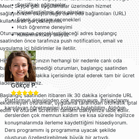
Sertifikalı eğitmenler
Meet, Skype gibi uygulamalar üzerinden hizmet
Kişiselleştirilmiş ders planları
sağlayıcınızın oluşturduğu canlı oda bağlantıları (URL)
Esnek program seçenekleri
kullanılarak gerçekleştirilir.
Hızlı öğrenme deneyimi
Oturumunuzun gerçekleştirileceği adres başlangıç
Kullanımı kolay arayüz
saatinden önce tarafınıza push notification, email ve
uygulama içi bildirimler ile iletilir.
Hizmet sağlayıcınızın herhangi bir nedenle canlı oda
bağlantısı eklenmediği oturumları, başlangıç saatinden
itibaren ilk 30 dakika içerisinde iptal ederek tam bir ücret
iadesi alabilirsiniz.
Gökçe P.
Başlangıç saatinden itibaren ilk 30 dakika içerisinde URL
Platformun işleyişinden çok memnunum. İhtiyaçlarımı
eklenmeyen oturumlar, uygulama tarafından otomatik iptal
karşılayan öğretmenleri kolayca bulabildim. Aldığım
edilir ve oturum ücretinin tamamı bakiyenize iade edilir.
derslerden çok memnun kaldım ve kısa sürede İngilizce
konuşmalarımda ilerleme kaydettiğimi hissediyorum.
Ders programımı iş programıma uyacak şekilde
oluşturup özelleştirebilmek büyük bir artıydı.