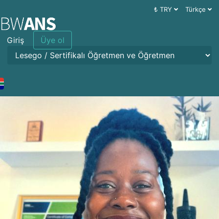
₺ TRY
Türkçe
Giriş
Üye ol