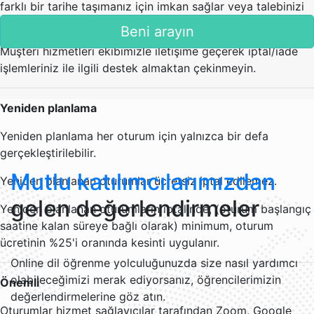
farklı bir tarihe taşımanız için imkan sağlar veya talebinizi
reddedebilir.
Beni arayın
Müşteri hizmetleri ekibimizle iletişime geçerek iptal/iade
işlemleriniz ile ilgili destek almaktan çekinmeyin.
Yeniden planlama
Yeniden planlama her oturum için yalnızca bir defa
gerçekleştirilebilir.
Mutlu katılımcılarımızdan
Yeniden planlanan oturumlar ücretsiz iptal edilemez.
gelen değerlendirmeler
Yeniden planlanan oturumların iptalinde, (oturum başlangıç
saatine kalan süreye bağlı olarak) minimum, oturum
ücretinin %25'i oranında kesinti uygulanır.
Online dil öğrenme yolculuğunuzda size nasıl yardımcı
olabileceğimizi merak ediyorsanız, öğrencilerimizin
Önemli
değerlendirmelerine göz atın.
Oturumlar hizmet sağlayıcılar tarafından Zoom, Google