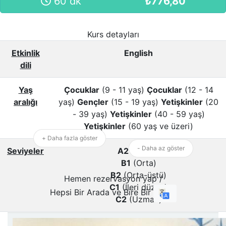
60 dk
₺
776,80
Kurs detayları
Etkinlik
English
dili
Yaş
Çocuklar
(9 - 11 yaş)
Çocuklar
(12 - 14
aralığı
yaş)
Gençler
(15 - 19 yaş)
Yetişkinler
(20
- 39 yaş)
Yetişkinler
(40 - 59 yaş)
Yetişkinler
(60 yaş ve üzeri)
+ Daha fazla göster
- Daha az göster
Seviyeler
A2
(Temel)
B1
(Orta)
B2
(Orta-üstü)
Hemen rezervasyon yap /
C1
(İleri düzey)
Hepsi Bir Arada ve Bire Bir
C2
(Uzman)
Toplantı
Zoom
/
Microsoft Teams
/
Google Meet