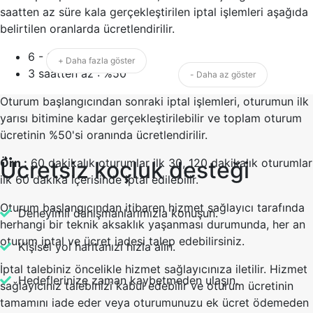
saatten az süre kala gerçekleştirilen iptal işlemleri aşağıda
belirtilen oranlarda ücretlendirilir.
6 - 3 saat : %25
+ Daha fazla göster
3 saatten az : %50
- Daha az göster
Oturum başlangıcından sonraki iptal işlemleri, oturumun ilk
yarısı bitimine kadar gerçekleştirilebilir ve toplam oturum
ücretinin %50'si oranında ücretlendirilir.
Örn :
60 dakikalık oturumlar ilk 30, 120 dakikalık oturumlar
Ücretsiz koçluk desteği
ilk 60 dakika içerisinde iptal edilebilir.
Oturum başlangıcından itibaren hizmet sağlayıcı tarafında
Deneyimli danışmanlarımızla konuşun.
herhangi bir teknik aksaklık yaşanması durumunda, her an
oturum iptal ve ücret iadesi talep edebilirsiniz.
Kişisel yol haritanızı hızla alın.
İptal talebiniz öncelikle hizmet sağlayıcınıza iletilir. Hizmet
Hedeflerinize zaman kaybetmeden ulaşın.
sağlayıcınız talebinizi kabul edebilir ve oturum ücretinin
tamamını iade eder veya oturumunuzu ek ücret ödemeden