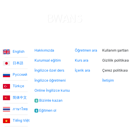
sayede oğlum hızlı ilerleme kaydediyor. Uygulama,
ödemeler konusunda şeffaf ve güvenilir. Her şeyden
gerçekten memnunum. Teşekkürler.
Levent T.
Diller
Hakkımızda
Şimdi ara
Hukuki
Hakkımızda
Öğretmen ara
Kullanım şartları
Platform, tek kelimeyle muhteşem. Eğitmenleri de
English
inanılmaz sıcakkanlı. İndirimli tanışma derslerinden
Kurumsal eğitim
Kurs ara
Gizlilik politikası
日本語
yararlanarak farklı öğretmenleri tanıma fırsatı buldum.
İngilizce özel ders
İçerik ara
Çerez politikası
Dersler, öğretmen-öğrenci ilişkisinden çok arkadaşlık
Русский
havasında geçiyor.
İngilizce öğretmeni
İletişim
Türkçe
Online İngilizce kursu
简体中文
Ece T.
Bizimle kazan
$
ภาษาไทย
Eğitmen ol
$
Emma, kızıma İngilizceyi çok eğlenceli yöntemlerle
öğretiyor. Her zaman neşeli ve bu dersleri daha keyifli
Tiếng Việt
hale getiriyor. Bu uygulama sayesinde Emma ile
Bülten