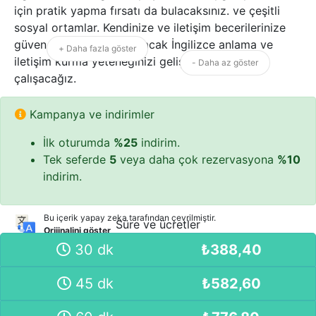
için pratik yapma fırsatı da bulacaksınız. ve çeşitli
sosyal ortamlar. Kendinize ve iletişim becerilerinize
güven duymanızı sağlayacak İngilizce anlama ve
+ Daha fazla göster
iletişim kurma yeteneğinizi geliştirmek için
- Daha az göster
çalışacağız.
Beklemeyin! Tereddüt etmeyin! İngilizce konusunda
Kampanya ve indirimler
uzmanlaşın, iletişiminizin önündeki dil engellerini
İlk oturumda
%25
indirim.
ortadan kaldırın ve sosyal ve profesyonel duruşunuzu
Tek seferde
5
veya daha çok rezervasyona
%10
güçlendirin. Şimdi dersinizi ayırtın!
indirim.
Bu içerik yapay zeka tarafından çevrilmiştir.
Süre ve ücretler
Orijinalini göster
30 dk
₺
388,40
45 dk
₺
582,60