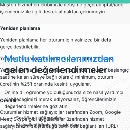
Müşteri hizmetleri ekibimizle iletişime geçerek iptal/iade
işlemleriniz ile ilgili destek almaktan çekinmeyin.
Yeniden planlama
Yeniden planlama her oturum için yalnızca bir defa
gerçekleştirilebilir.
Mutlu katılımcılarımızdan
Yeniden planlanan oturumlar ücretsiz iptal edilemez.
gelen değerlendirmeler
Yeniden planlanan oturumların iptalinde, (oturum başlangıç
saatine kalan süreye bağlı olarak) minimum, oturum
ücretinin %25'i oranında kesinti uygulanır.
Online dil öğrenme yolculuğunuzda size nasıl yardımcı
olabileceğimizi merak ediyorsanız, öğrencilerimizin
Önemli
değerlendirmelerine göz atın.
Oturumlar hizmet sağlayıcılar tarafından Zoom, Google
Sertifikalı eğitmenler
Meet, Skype gibi uygulamalar üzerinden hizmet
Kişiselleştirilmiş ders planları
sağlayıcınızın oluşturduğu canlı oda bağlantıları (URL)