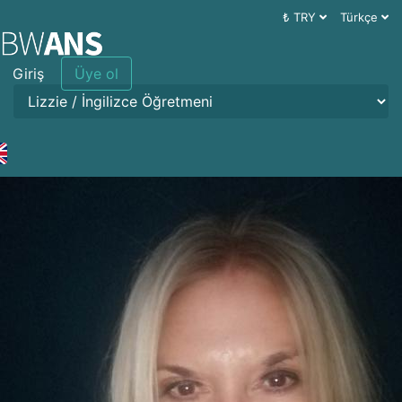
₺ TRY
Türkçe
Giriş
Üye ol