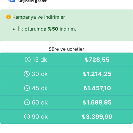
Orijinalini göster
Kampanya ve indirimler
İlk oturumda
%50
indirim.
Süre ve ücretler
15 dk
₺
728,55
30 dk
₺
1.214,25
45 dk
₺
1.457,10
60 dk
₺
1.699,95
90 dk
₺
3.399,90