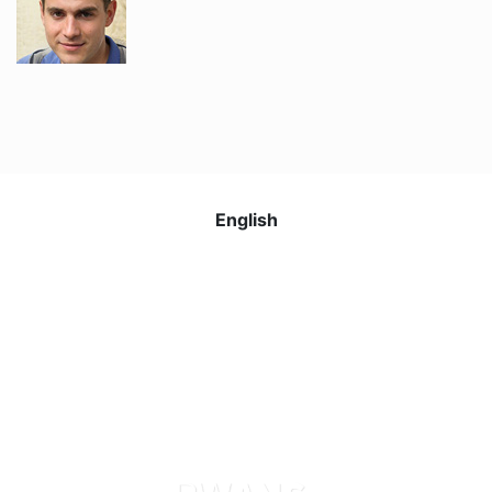
Grigori V.
Jacob ve Brian ile İngilizce öğrenmekten gerçekten
keyif alıyorum. Öğretim tarzları rahat ve anlaşılır, bu da
artık İngilizceyi daha kolay anlamamı sağlıyor. Web
sitesi kullanımı kolay ve her ders için hatırlatma
English
almaktan memnunum. Ücretsiz iptal politikası da çok
kullanışlı!
Nadira O.
Sophie, oğlumun İngilizce öğrenmesine muazzam
derecede yardımcı oluyor. Çok sabırlı ve nazik, bu
sayede oğlum hızlı ilerleme kaydediyor. Uygulama,
ödemeler konusunda şeffaf ve güvenilir. Her şeyden