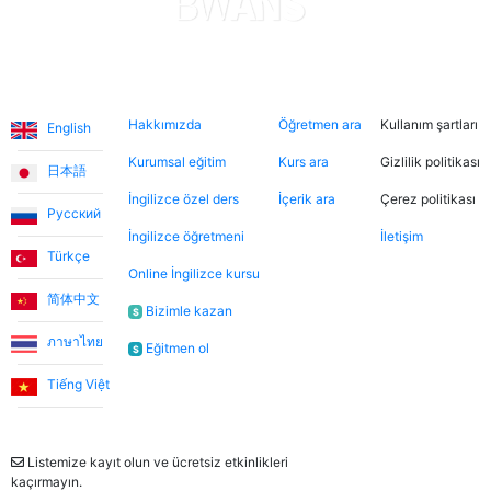
gerçekten memnunum. Teşekkürler.
Levent T.
Diller
Hakkımızda
Şimdi ara
Hukuki
Hakkımızda
Öğretmen ara
Kullanım şartları
Platform, tek kelimeyle muhteşem. Eğitmenleri de
English
inanılmaz sıcakkanlı. İndirimli tanışma derslerinden
Kurumsal eğitim
Kurs ara
Gizlilik politikası
日本語
yararlanarak farklı öğretmenleri tanıma fırsatı buldum.
İngilizce özel ders
İçerik ara
Çerez politikası
Dersler, öğretmen-öğrenci ilişkisinden çok arkadaşlık
Русский
havasında geçiyor.
İngilizce öğretmeni
İletişim
Türkçe
Online İngilizce kursu
简体中文
Ece T.
Bizimle kazan
$
ภาษาไทย
Eğitmen ol
$
Emma, kızıma İngilizceyi çok eğlenceli yöntemlerle
öğretiyor. Her zaman neşeli ve bu dersleri daha keyifli
Tiếng Việt
hale getiriyor. Bu uygulama sayesinde Emma ile
Bülten
tanışmamızı ve bize İngilizce öğretmesini büyük bir
şans olarak görüyorum.
Listemize kayıt olun ve ücretsiz etkinlikleri
kaçırmayın.