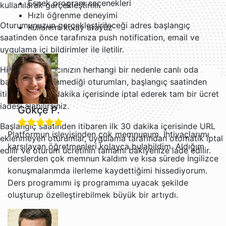
Esnek program seçenekleri
kullanılarak gerçekleştirilir.
Hızlı öğrenme deneyimi
Oturumunuzun gerçekleştirileceği adres başlangıç
Kullanımı kolay arayüz
saatinden önce tarafınıza push notification, email ve
uygulama içi bildirimler ile iletilir.
Hizmet sağlayıcınızın herhangi bir nedenle canlı oda
bağlantısı eklenmediği oturumları, başlangıç saatinden
itibaren ilk 30 dakika içerisinde iptal ederek tam bir ücret
iadesi alabilirsiniz.
Gökçe P.
Başlangıç saatinden itibaren ilk 30 dakika içerisinde URL
Platformun işleyişinden çok memnunum. İhtiyaçlarımı
eklenmeyen oturumlar, uygulama tarafından otomatik iptal
karşılayan öğretmenleri kolayca bulabildim. Aldığım
edilir ve oturum ücretinin tamamı bakiyenize iade edilir.
derslerden çok memnun kaldım ve kısa sürede İngilizce
konuşmalarımda ilerleme kaydettiğimi hissediyorum.
Ders programımı iş programıma uyacak şekilde
oluşturup özelleştirebilmek büyük bir artıydı.