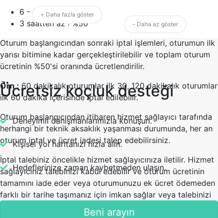
6 - 3 saat : %25
+ Daha fazla göster
3 saatten az : %50
- Daha az göster
Oturum başlangıcından sonraki iptal işlemleri, oturumun ilk
yarısı bitimine kadar gerçekleştirilebilir ve toplam oturum
ücretinin %50'si oranında ücretlendirilir.
Örn :
60 dakikalık oturumlar ilk 30, 120 dakikalık oturumlar
Ücretsiz koçluk desteği
ilk 60 dakika içerisinde iptal edilebilir.
Oturum başlangıcından itibaren hizmet sağlayıcı tarafında
Deneyimli danışmanlarımızla konuşun.
herhangi bir teknik aksaklık yaşanması durumunda, her an
oturum iptal ve ücret iadesi talep edebilirsiniz.
Kişisel yol haritanızı hızla alın.
İptal talebiniz öncelikle hizmet sağlayıcınıza iletilir. Hizmet
Hedeflerinize zaman kaybetmeden ulaşın.
sağlayıcınız talebinizi kabul edebilir ve oturum ücretinin
tamamını iade eder veya oturumunuzu ek ücret ödemeden
farklı bir tarihe taşımanız için imkan sağlar veya talebinizi
reddedebilir.
Beni arayın