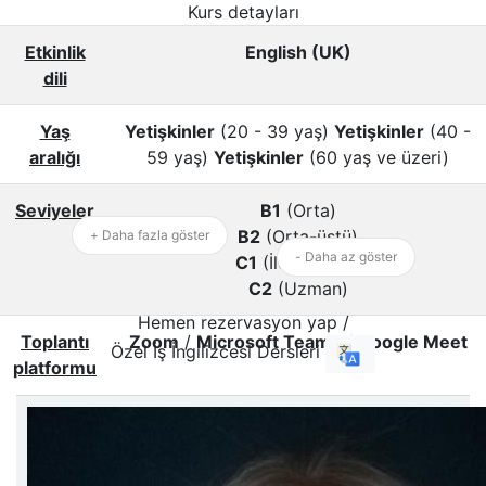
Kurs detayları
Etkinlik
English (UK)
dili
Yaş
Yetişkinler
(20 - 39 yaş)
Yetişkinler
(40 -
aralığı
59 yaş)
Yetişkinler
(60 yaş ve üzeri)
Seviyeler
B1
(Orta)
B2
(Orta-üstü)
+ Daha fazla göster
- Daha az göster
C1
(İleri düzey)
C2
(Uzman)
Hemen rezervasyon yap /
Toplantı
Zoom
/
Microsoft Teams
/
Google Meet
Özel İş İngilizcesi Dersleri
platformu