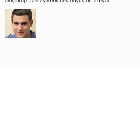
oluşturup özelleştirebilmek büyük bir artıydı.
Grigori V.
Jacob ve Brian ile İngilizce öğrenmekten gerçekten
keyif alıyorum. Öğretim tarzları rahat ve anlaşılır, bu da
artık İngilizceyi daha kolay anlamamı sağlıyor. Web
sitesi kullanımı kolay ve her ders için hatırlatma
almaktan memnunum. Ücretsiz iptal politikası da çok
kullanışlı!
Nadira O.
Sophie, oğlumun İngilizce öğrenmesine muazzam
derecede yardımcı oluyor. Çok sabırlı ve nazik, bu