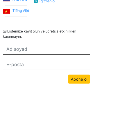
Eğitmen ol
$
tanışmamızı ve bize İngilizce öğretmesini büyük bir
şans olarak görüyorum.
Tiếng Việt
Bülten
Utku S.
Listemize kayıt olun ve ücretsiz etkinlikleri
kaçırmayın.
Online İngilizce öğrenmeye sıfırdan başladım. İlk 3 ay
Umut Hoca ile çalıştım. Türkçe desteksiz iletişim
kurabilecek seviyeye geldiğimde Jade öğretmenimle
çalışmaya devam ettim. Sistemden çok memnunum.
Düzenli bir şekilde ders almak isteyen, İngilizceyi
hayatında bir engel olmaktan çıkartmak isteyen
Abone ol
herkese tavsiye ederim.
Bu sitedeki tüm içerikler bwans.com tarafından telif hakkıyla korunmaktadır.
İzinsiz kullanım yasaktır.