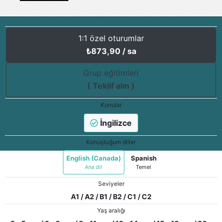
1:1 özel oturumlar
₺
873,90
/ sa
Grup eğitimleri
( Teklif alın )
Konular
İngilizce
Konuştuğum diller
English (Canada)
Spanish
Ana dil
Temel
Seviyeler
A1 / A2 / B1 / B2 / C1 / C2
Yaş aralığı