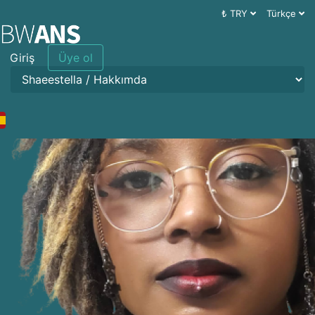
₺ TRY
Türkçe
Giriş
Üye ol