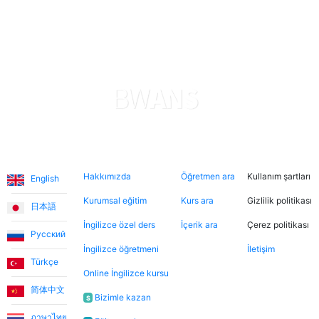
sayede oğlum hızlı ilerleme kaydediyor. Uygulama,
ödemeler konusunda şeffaf ve güvenilir. Her şeyden
gerçekten memnunum. Teşekkürler.
Levent T.
Platform, tek kelimeyle muhteşem. Eğitmenleri de
inanılmaz sıcakkanlı. İndirimli tanışma derslerinden
Diller
Hakkımızda
Şimdi ara
Hukuki
yararlanarak farklı öğretmenleri tanıma fırsatı buldum.
Hakkımızda
Öğretmen ara
Kullanım şartları
English
Dersler, öğretmen-öğrenci ilişkisinden çok arkadaşlık
havasında geçiyor.
Kurumsal eğitim
Kurs ara
Gizlilik politikası
日本語
İngilizce özel ders
İçerik ara
Çerez politikası
Русский
Ece T.
İngilizce öğretmeni
İletişim
Türkçe
Online İngilizce kursu
Emma, kızıma İngilizceyi çok eğlenceli yöntemlerle
简体中文
öğretiyor. Her zaman neşeli ve bu dersleri daha keyifli
Bizimle kazan
$
hale getiriyor. Bu uygulama sayesinde Emma ile
ภาษาไทย