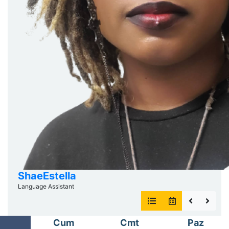
ShaeEstella
Language Assistant
Cum
Cmt
Paz