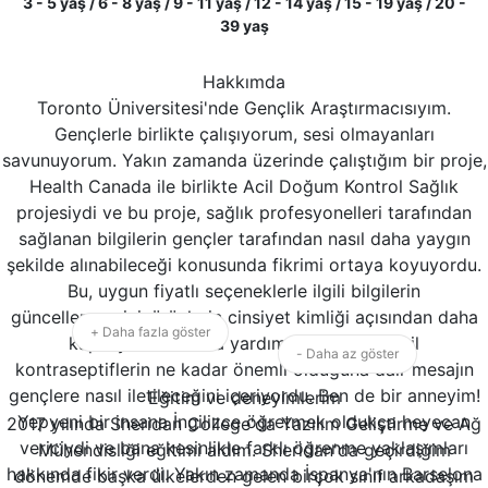
3 - 5 yaş / 6 - 8 yaş / 9 - 11 yaş / 12 - 14 yaş / 15 - 19 yaş / 20 -
39 yaş
Hakkımda
Toronto Üniversitesi'nde Gençlik Araştırmacısıyım.
Gençlerle birlikte çalışıyorum, sesi olmayanları
savunuyorum. Yakın zamanda üzerinde çalıştığım bir proje,
Health Canada ile birlikte Acil Doğum Kontrol Sağlık
projesiydi ve bu proje, sağlık profesyonelleri tarafından
sağlanan bilgilerin gençler tarafından nasıl daha yaygın
şekilde alınabileceği konusunda fikrimi ortaya koyuyordu.
Bu, uygun fiyatlı seçeneklerle ilgili bilgilerin
güncellenmesini, ürünlerin cinsiyet kimliği açısından daha
+ Daha fazla göster
kapsayıcı olmasına yardımcı olmayı ve acil
- Daha az göster
kontraseptiflerin ne kadar önemli olduğuna dair mesajın
gençlere nasıl iletileceğini içeriyordu. Ben de bir anneyim!
Eğitim ve deneyimlerim
Yepyeni bir insana İngilizce öğretmek oldukça heyecan
2017 yılında Sheridan College'da Yazılım Geliştirme ve Ağ
vericiydi ve bana kesinlikle farklı öğrenme yaklaşımları
Mühendisliği eğitimi aldım. Sheridan'da geçirdiğim
hakkında fikir verdi. Yakın zamanda İspanya'nın Barselona
dönemde başka ülkelerden gelen birçok sınıf arkadaşım