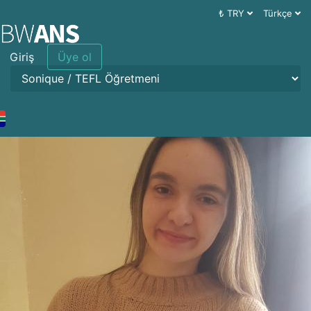
₺ TRY
Türkçe
Giriş
Üye ol