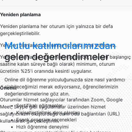
Yeniden planlama
Yeniden planlama her oturum için yalnızca bir defa
gerçekleştirilebilir.
Mutlu katılımcılarımızdan
Yeniden planlanan oturumlar ücretsiz iptal edilemez.
gelen değerlendirmeler
Yeniden planlanan oturumların iptalinde, (oturum başlangıç
saatine kalan süreye bağlı olarak) minimum, oturum
ücretinin %25'i oranında kesinti uygulanır.
Online dil öğrenme yolculuğunuzda size nasıl yardımcı
olabileceğimizi merak ediyorsanız, öğrencilerimizin
Önemli
değerlendirmelerine göz atın.
Oturumlar hizmet sağlayıcılar tarafından Zoom, Google
Sertifikalı eğitmenler
Meet, Skype gibi uygulamalar üzerinden hizmet
Kişiselleştirilmiş ders planları
sağlayıcınızın oluşturduğu canlı oda bağlantıları (URL)
Esnek program seçenekleri
kullanılarak gerçekleştirilir.
Hızlı öğrenme deneyimi