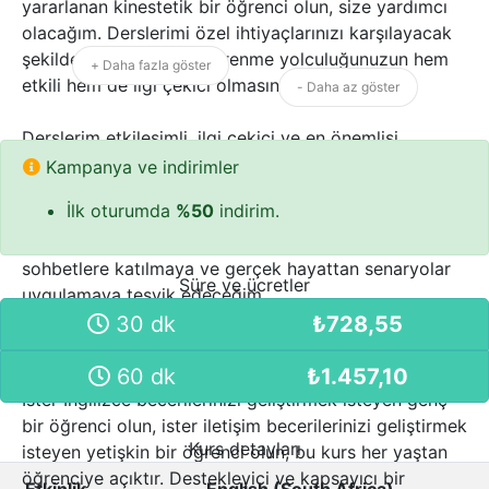
yararlanan kinestetik bir öğrenci olun, size yardımcı
olacağım. Derslerimi özel ihtiyaçlarınızı karşılayacak
şekilde düzenleyerek öğrenme yolculuğunuzun hem
+ Daha fazla göster
etkili hem de ilgi çekici olmasını sağlayacağım.
- Daha az göster
Derslerim etkileşimli, ilgi çekici ve en önemlisi
eğlenceli olacak şekilde tasarlandı. Dil öğrenmek iki
Kampanya ve indirimler
yönlü bir yoldur ve etkileşim ve iletişimin ilerlemenizin
İlk oturumda
%50
indirim.
anahtarı olduğuna inanıyorum. Dil becerilerinizi
geliştirmek için sizi derse aktif olarak katılmaya,
sohbetlere katılmaya ve gerçek hayattan senaryolar
Süre ve ücretler
uygulamaya teşvik edeceğim.
30 dk
₺
728,55
Kursumuzda yaş engel değildir. Yaşına bakılmaksızın
herkesin yeni bir dil öğrenebileceğine inanıyorum.
60 dk
₺
1.457,10
İster İngilizce becerilerinizi geliştirmek isteyen genç
bir öğrenci olun, ister iletişim becerilerinizi geliştirmek
Kurs detayları
isteyen yetişkin bir öğrenci olun, bu kurs her yaştan
öğrenciye açıktır. Destekleyici ve kapsayıcı bir