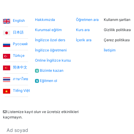
Levent T.
Diller
Hakkımızda
Şimdi ara
Hukuki
Hakkımızda
Öğretmen ara
Kullanım şartları
Platform, tek kelimeyle muhteşem. Eğitmenleri de
English
inanılmaz sıcakkanlı. İndirimli tanışma derslerinden
Kurumsal eğitim
Kurs ara
Gizlilik politikası
日本語
yararlanarak farklı öğretmenleri tanıma fırsatı buldum.
İngilizce özel ders
İçerik ara
Çerez politikası
Dersler, öğretmen-öğrenci ilişkisinden çok arkadaşlık
Русский
havasında geçiyor.
İngilizce öğretmeni
İletişim
Türkçe
Online İngilizce kursu
简体中文
Ece T.
Bizimle kazan
$
ภาษาไทย
Eğitmen ol
$
Emma, kızıma İngilizceyi çok eğlenceli yöntemlerle
öğretiyor. Her zaman neşeli ve bu dersleri daha keyifli
Tiếng Việt
hale getiriyor. Bu uygulama sayesinde Emma ile
Bülten
tanışmamızı ve bize İngilizce öğretmesini büyük bir
şans olarak görüyorum.
Listemize kayıt olun ve ücretsiz etkinlikleri
kaçırmayın.
Utku S.