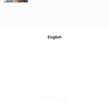
Grigori V.
Jacob ve Brian ile İngilizce öğrenmekten gerçekten
keyif alıyorum. Öğretim tarzları rahat ve anlaşılır, bu da
artık İngilizceyi daha kolay anlamamı sağlıyor. Web
sitesi kullanımı kolay ve her ders için hatırlatma
English
almaktan memnunum. Ücretsiz iptal politikası da çok
kullanışlı!
Nadira O.
Sophie, oğlumun İngilizce öğrenmesine muazzam
derecede yardımcı oluyor. Çok sabırlı ve nazik, bu
sayede oğlum hızlı ilerleme kaydediyor. Uygulama,
ödemeler konusunda şeffaf ve güvenilir. Her şeyden
gerçekten memnunum. Teşekkürler.