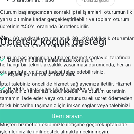
- Daha az göster
Oturum başlangıcından sonraki iptal işlemleri, oturumun ilk
yarısı bitimine kadar gerçekleştirilebilir ve toplam oturum
ücretinin %50'si oranında ücretlendirilir.
Örn :
60 dakikalık oturumlar ilk 30, 120 dakikalık oturumlar
Ücretsiz koçluk desteği
ilk 60 dakika içerisinde iptal edilebilir.
Oturum başlangıcından itibaren hizmet sağlayıcı tarafında
Deneyimli danışmanlarımızla konuşun.
herhangi bir teknik aksaklık yaşanması durumunda, her an
oturum iptal ve ücret iadesi talep edebilirsiniz.
Kişisel yol haritanızı hızla alın.
İptal talebiniz öncelikle hizmet sağlayıcınıza iletilir. Hizmet
Hedeflerinize zaman kaybetmeden ulaşın.
sağlayıcınız talebinizi kabul edebilir ve oturum ücretinin
tamamını iade eder veya oturumunuzu ek ücret ödemeden
farklı bir tarihe taşımanız için imkan sağlar veya talebinizi
reddedebilir.
Beni arayın
Müşteri hizmetleri ekibimizle iletişime geçerek iptal/iade
işlemleriniz ile ilgili destek almaktan çekinmeyin.