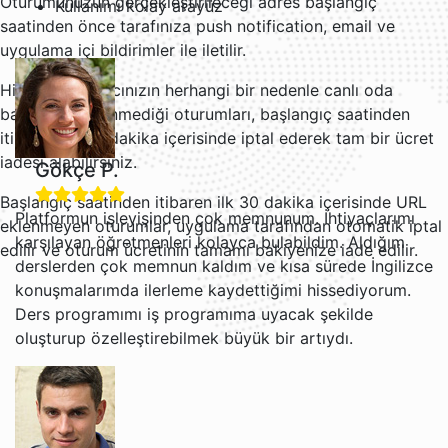
Oturumunuzun gerçekleştirileceği adres başlangıç
Kullanımı kolay arayüz
saatinden önce tarafınıza push notification, email ve
uygulama içi bildirimler ile iletilir.
Hizmet sağlayıcınızın herhangi bir nedenle canlı oda
bağlantısı eklenmediği oturumları, başlangıç saatinden
itibaren ilk 30 dakika içerisinde iptal ederek tam bir ücret
iadesi alabilirsiniz.
Gökçe P.
Başlangıç saatinden itibaren ilk 30 dakika içerisinde URL
Platformun işleyişinden çok memnunum. İhtiyaçlarımı
eklenmeyen oturumlar, uygulama tarafından otomatik iptal
karşılayan öğretmenleri kolayca bulabildim. Aldığım
edilir ve oturum ücretinin tamamı bakiyenize iade edilir.
derslerden çok memnun kaldım ve kısa sürede İngilizce
konuşmalarımda ilerleme kaydettiğimi hissediyorum.
Ders programımı iş programıma uyacak şekilde
oluşturup özelleştirebilmek büyük bir artıydı.