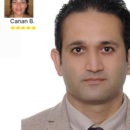
20
Canan B.
BWANS'ın iş İngilizcesi kursuna katılmak bu yıl
verdiğim en iyi karardı. Etkileşimli dersler ve ilgi çekici
içerik beni öğrenmeye hevesli tutuyor. Çevrimiçi
format programıma mükemmel uyum sağlıyor. Yazma
ve konuşma yeteneklerimde önemli gelişme.
English
Kerem O.
Çevrimiçi kurslar hakkında şüphelerim vardı, ancak
BWANS beklentilerimi aştı. Öğretmenler üst düzey ve
değerli geri bildirimler sağlıyor. Anlama ve kelime
dağarcığım büyük ölçüde gelişti. Şiddetle tavsiye
ederim!