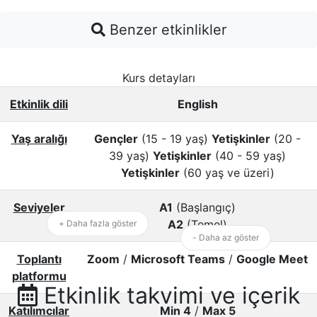
Benzer etkinlikler
Kurs detayları
Etkinlik dili
English
Yaş aralığı
Gençler
(15 - 19 yaş)
Yetişkinler
(20 -
39 yaş)
Yetişkinler
(40 - 59 yaş)
Yetişkinler
(60 yaş ve üzeri)
Seviyeler
A1
(Başlangıç)
A2
(Temel)
+ Daha fazla göster
- Daha az göster
Toplantı
Zoom
/
Microsoft Teams
/
Google Meet
platformu
Etkinlik takvimi ve içerik
Katılımcılar
Min 4
/
Max 5