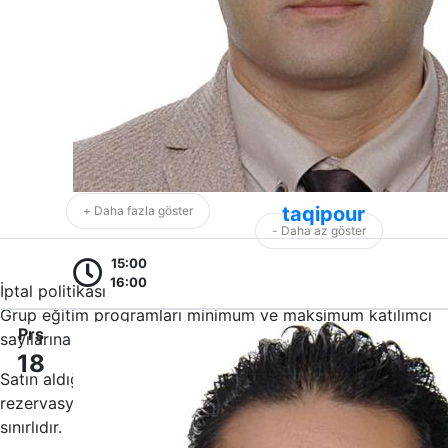
taqipour
+ Daha fazla göster
- Daha az göster
15:00
16:00
İptal politikası
Grup eğitim programları minimum ve maksimum katılımcı
Prş
sayılarına göre düzenlenir ve ücretlendirilir.
18
Satın aldığınız programlarda size özel bir alan
rezervasyonu yapılır ve katılımcı sayıları kontenjan ile
sınırlıdır.