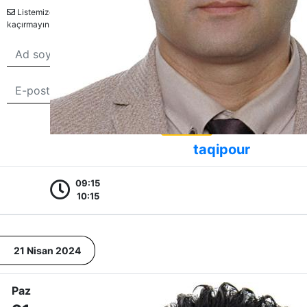
Listemize kayıt olun ve ücretsiz etkinlikleri
kaçırmayın.
Abone ol
taqipour
09:15
10:15
Bu sitedeki tüm içerikler bwans.com tarafından telif hakkıyla korunmaktadır.
İzinsiz kullanım yasaktır.
21 Nisan 2024
2026© BWANS®
Paz