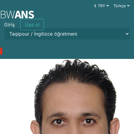
₺ TRY
Türkçe
Giriş
Üye ol