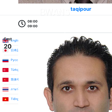
taqipour
Elena T.
08:00
Ana dili İngilizce olan öğretmenlerle yapılan canlı
09:00
oturumlar son derece faydalıdır ve kaydedilen dersler
Diller
Hakkımızda
Şimdi ara
Hukuki
gerektiğinde gözden geçirilebilir. İngilizce konuşma ve
Cmt
Hakkımızda
Öğretmen ara
Kullanım şartları
anlama konusundaki güvenim büyük ölçüde arttı.
English
20
Kesinlikle denemelisiniz!
Kurumsal eğitim
Kurs ara
Gizlilik politikası
日本語
İngilizce özel ders
İçerik ara
Çerez politikası
Русский
Julio P.
İngilizce öğretmeni
İletişim
Türkçe
Online İngilizce kursu
BWANS'da İngilizce kursunu tamamlamak eğitimime
简体中文
yaptığım en iyi yatırımlardan biriydi. Küçük sınıf
Bizimle kazan
$
boyutları ve kişiselleştirilmiş geri bildirimler hızlıca
ภาษาไทย
Eğitmen ol
$
gelişmeme yardımcı oldu. Şimdi İngilizce kullanırken
daha rahatım. Şiddetle tavsiye edilir!
Tiếng Việt
Bülten