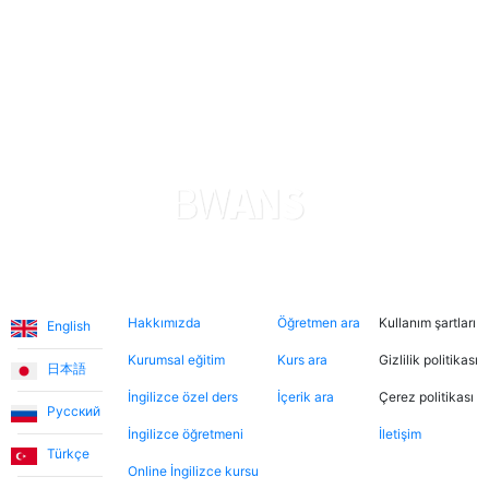
Sophie, oğlumun İngilizce öğrenmesine muazzam
derecede yardımcı oluyor. Çok sabırlı ve nazik, bu
sayede oğlum hızlı ilerleme kaydediyor. Uygulama,
ödemeler konusunda şeffaf ve güvenilir. Her şeyden
gerçekten memnunum. Teşekkürler.
Levent T.
Platform, tek kelimeyle muhteşem. Eğitmenleri de
inanılmaz sıcakkanlı. İndirimli tanışma derslerinden
Diller
Hakkımızda
Şimdi ara
Hukuki
yararlanarak farklı öğretmenleri tanıma fırsatı buldum.
Hakkımızda
Öğretmen ara
Kullanım şartları
English
Dersler, öğretmen-öğrenci ilişkisinden çok arkadaşlık
havasında geçiyor.
Kurumsal eğitim
Kurs ara
Gizlilik politikası
日本語
İngilizce özel ders
İçerik ara
Çerez politikası
Русский
Ece T.
İngilizce öğretmeni
İletişim
Türkçe
Online İngilizce kursu
Emma, kızıma İngilizceyi çok eğlenceli yöntemlerle