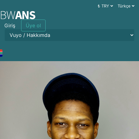
₺ TRY
Türkçe
Giriş
Üye ol