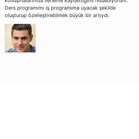
konuşmalarımda ilerleme kaydettiğimi hissediyorum.
Ders programımı iş programıma uyacak şekilde
oluşturup özelleştirebilmek büyük bir artıydı.
Grigori V.
Jacob ve Brian ile İngilizce öğrenmekten gerçekten
keyif alıyorum. Öğretim tarzları rahat ve anlaşılır, bu da
artık İngilizceyi daha kolay anlamamı sağlıyor. Web
sitesi kullanımı kolay ve her ders için hatırlatma
almaktan memnunum. Ücretsiz iptal politikası da çok
kullanışlı!
Nadira O.