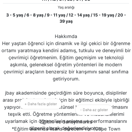
Yaş aralığı
3 - 5 yaş / 6 - 8 yaş / 9 - 11 yaş / 12 - 14 yaş / 15 - 19 yaş / 20 -
39 yaş
Hakkımda
Her yaştan öğrenci için dinamik ve ilgi çekici bir öğrenme
ortamı yaratmaya kendini adamış, tutkulu ve deneyimli bir
çevrimiçi öğretmenim. Eğitim geçmişim ve teknoloji
aşkımla, geleneksel öğretim yöntemleri ile modern
çevrimiçi araçların benzersiz bir karışımını sanal sınıfıma
getiriyorum.
jbay akademisinde geçirdiğim süre boyunca, disiplinler
arası projeler tasarlamak için bir eğitimci ekibiyle işbirliği
+ Daha fazla göster
yapıyordum. konuların bütünsel bir şekilde anlaşılmasını
- Daha az göster
teşvik etti. Öğretme yöntemlerimi ve müdahalelerimi
uyarlamak için öğrencilerin anlama ve performanslarını
Eğitim ve deneyimlerim
düzenli olarak değerlendiriyorum.
*Eğitim alanında lisans derecem var (Cape Town