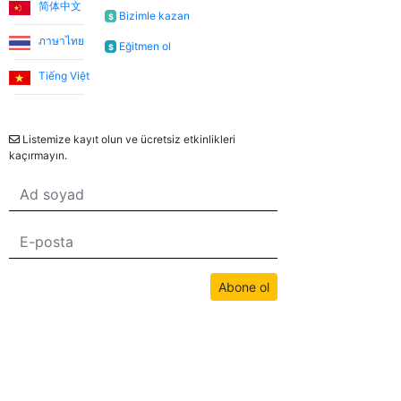
简体中文
öğretiyor. Her zaman neşeli ve bu dersleri daha keyifli
Bizimle kazan
$
hale getiriyor. Bu uygulama sayesinde Emma ile
ภาษาไทย
Eğitmen ol
$
tanışmamızı ve bize İngilizce öğretmesini büyük bir
şans olarak görüyorum.
Tiếng Việt
Bülten
Utku S.
Listemize kayıt olun ve ücretsiz etkinlikleri
kaçırmayın.
Online İngilizce öğrenmeye sıfırdan başladım. İlk 3 ay
Umut Hoca ile çalıştım. Türkçe desteksiz iletişim
kurabilecek seviyeye geldiğimde Jade öğretmenimle
çalışmaya devam ettim. Sistemden çok memnunum.
Düzenli bir şekilde ders almak isteyen, İngilizceyi
hayatında bir engel olmaktan çıkartmak isteyen
Abone ol
herkese tavsiye ederim.