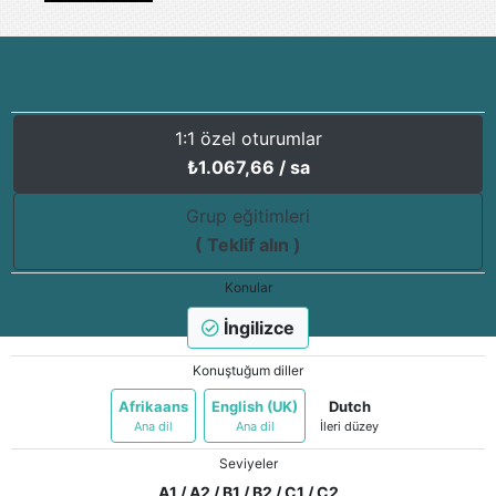
1:1 özel oturumlar
₺
1.067,66
/ sa
Grup eğitimleri
( Teklif alın )
Konular
İngilizce
Konuştuğum diller
Afrikaans
English (UK)
Dutch
Ana dil
Ana dil
İleri düzey
Seviyeler
A1 / A2 / B1 / B2 / C1 / C2