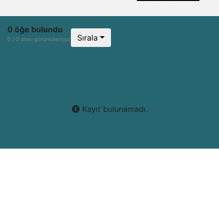
0 öğe bulundu
Sırala
0 / 0 arası görüntüleniyor
Kayıt bulunamadı.