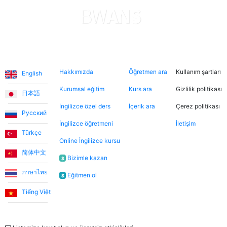
Diller
Hakkımızda
Şimdi ara
Hukuki
Hakkımızda
Öğretmen ara
Kullanım şartları
English
Kurumsal eğitim
Kurs ara
Gizlilik politikası
日本語
İngilizce özel ders
İçerik ara
Çerez politikası
Русский
İngilizce öğretmeni
İletişim
Türkçe
Online İngilizce kursu
简体中文
Bizimle kazan
$
ภาษาไทย
Eğitmen ol
$
Tiếng Việt
Bülten