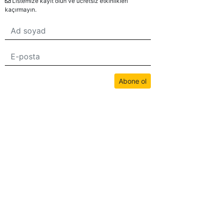
Listemize kayıt olun ve ücretsiz etkinlikleri
kaçırmayın.
Abone ol
Bu sitedeki tüm içerikler bwans.com tarafından telif hakkıyla korunmaktadır.
İzinsiz kullanım yasaktır.
2026© BWANS®