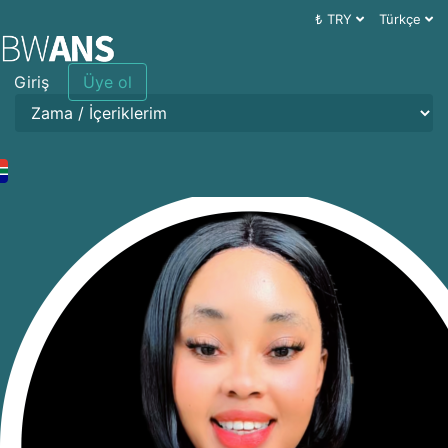
₺ TRY
Türkçe
Giriş
Üye ol