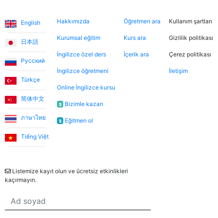
inanılmaz sıcakkanlı. İndirimli tanışma derslerinden
Diller
Hakkımızda
Şimdi ara
Hukuki
yararlanarak farklı öğretmenleri tanıma fırsatı buldum.
Hakkımızda
Öğretmen ara
Kullanım şartları
English
Dersler, öğretmen-öğrenci ilişkisinden çok arkadaşlık
havasında geçiyor.
Kurumsal eğitim
Kurs ara
Gizlilik politikası
日本語
İngilizce özel ders
İçerik ara
Çerez politikası
Русский
Ece T.
İngilizce öğretmeni
İletişim
Türkçe
Online İngilizce kursu
Emma, kızıma İngilizceyi çok eğlenceli yöntemlerle
简体中文
öğretiyor. Her zaman neşeli ve bu dersleri daha keyifli
Bizimle kazan
$
hale getiriyor. Bu uygulama sayesinde Emma ile
ภาษาไทย
Eğitmen ol
$
tanışmamızı ve bize İngilizce öğretmesini büyük bir
şans olarak görüyorum.
Tiếng Việt
Bülten
Utku S.
Listemize kayıt olun ve ücretsiz etkinlikleri
kaçırmayın.
Online İngilizce öğrenmeye sıfırdan başladım. İlk 3 ay
Umut Hoca ile çalıştım. Türkçe desteksiz iletişim
kurabilecek seviyeye geldiğimde Jade öğretmenimle