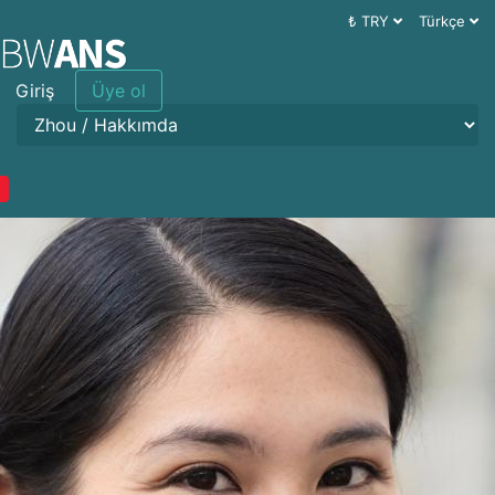
₺ TRY
Türkçe
Giriş
Üye ol