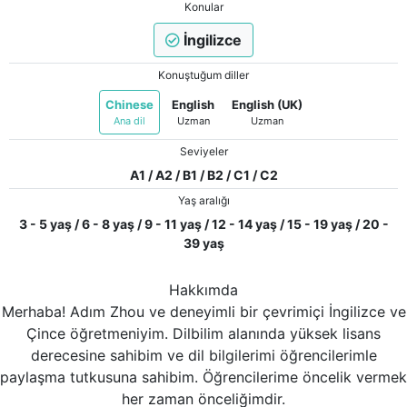
Konular
İngilizce
Konuştuğum diller
Chinese
English
English (UK)
Ana dil
Uzman
Uzman
Seviyeler
A1 / A2 / B1 / B2 / C1 / C2
Yaş aralığı
3 - 5 yaş / 6 - 8 yaş / 9 - 11 yaş / 12 - 14 yaş / 15 - 19 yaş / 20 -
39 yaş
Hakkımda
Merhaba! Adım Zhou ve deneyimli bir çevrimiçi İngilizce ve
Çince öğretmeniyim. Dilbilim alanında yüksek lisans
derecesine sahibim ve dil bilgilerimi öğrencilerimle
paylaşma tutkusuna sahibim. Öğrencilerime öncelik vermek
her zaman önceliğimdir.