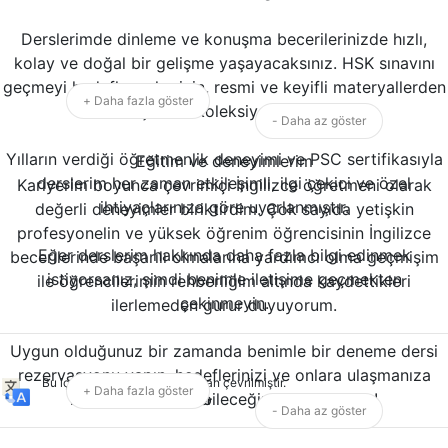
Derslerimde dinleme ve konuşma becerilerinizde hızlı,
kolay ve doğal bir gelişme yaşayacaksınız. HSK sınavını
geçmeyi hedefleyenler için, resmi ve keyifli materyallerden
+ Daha fazla göster
oluşan bir koleksiyonum var.
- Daha az göster
Yılların verdiği öğretmenlik deneyimi ve PSC sertifikasıyla
Eğitim ve deneyimlerim
derslerim her zaman etkileşimli, ilgi çekici ve özel
Kariyerim boyunca çevrimiçi İngilizce öğretmeni olarak
ihtiyaçlarınıza göre uyarlanmıştır.
değerli deneyimler biriktirdim. Çok sayıda yetişkin
profesyonelin ve yüksek öğrenim öğrencisinin İngilizce
Eğer derslerim hakkında daha fazla bilgi edinmek
becerilerinde başarılı olmalarına yardımcı olma geçmişim
istiyorsanız, şimdi benimle iletişime geçmekten
ile öğrencilerimin rehberliğim altında kaydettikleri
çekinmeyin.
ilerlemeden gurur duyuyorum.
Uygun olduğunuz bir zamanda benimle bir deneme dersi
rezervasyonu yapın, hedeflerinizi ve onlara ulaşmanıza
Bu içerik yapay zeka tarafından çevrilmiştir.
+ Daha fazla göster
nasıl yardımcı olabileceğimi tartışabiliriz!
Orijinalini göster
- Daha az göster