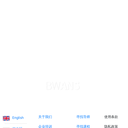
Nadira O.
Sophie极大地帮助了我儿子学英语。她非常耐心和善良，
这就是为什么我儿子进步很快。这个应用在支付方面非常透
明和可靠。我对一切都非常满意。谢谢。
Levent T.
这个平台简直太棒了。老师们也非常温暖和友好。我利用了
打折的入门课程，有机会认识了不同的老师。这些课程更像
是友谊而不是师生关系。
Ece T.
语言
关于我们
立即搜索
法律信息
Emma用非常有趣的方式教我女儿英语。她总是很开朗，让
关于我们
寻找导师
使用条款
English
课程更有趣。我认为通过这个应用程序认识Emma并让她教
企业培训
寻找课程
隐私政策