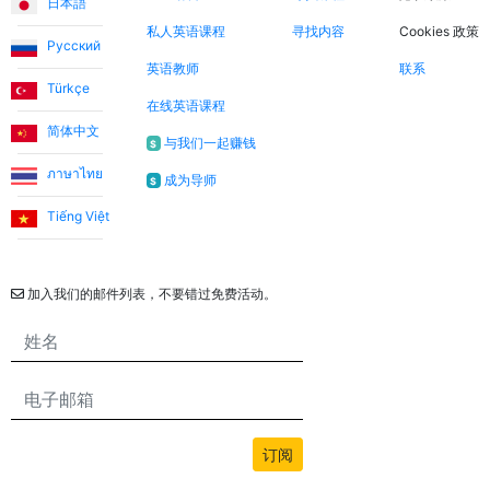
日本語
我们英语是一个很好的机会！
私人英语课程
寻找内容
Cookies 政策
Русский
英语教师
联系
Utku S.
Türkçe
在线英语课程
简体中文
我从零开始学习英语。前3个月我和Umut老师一起学习。
与我们一起赚钱
$
当我达到可以不用土耳其语支持进行交流的水平时，我继续
ภาษาไทย
成为导师
$
和我的老师Jade学习。我对这个系统非常满意。我推荐给
任何想要定期上课并希望克服英语障碍的人。
Tiếng Việt
通讯
加入我们的邮件列表，不要错过免费活动。
订阅