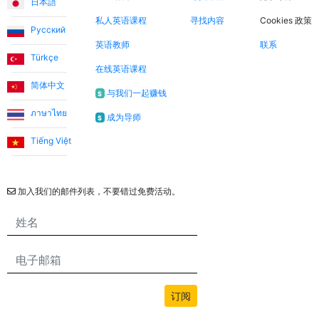
日本語
我们英语是一个很好的机会！
私人英语课程
寻找内容
Cookies 政策
Русский
英语教师
联系
Utku S.
Türkçe
在线英语课程
简体中文
我从零开始学习英语。前3个月我和Umut老师一起学习。
与我们一起赚钱
$
当我达到可以不用土耳其语支持进行交流的水平时，我继续
ภาษาไทย
成为导师
$
和我的老师Jade学习。我对这个系统非常满意。我推荐给
任何想要定期上课并希望克服英语障碍的人。
Tiếng Việt
通讯
加入我们的邮件列表，不要错过免费活动。
订阅