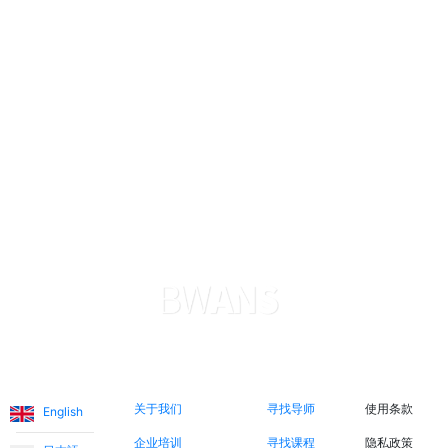
Nadira O.
Sophie极大地帮助了我儿子学英语。她非常耐心和善良，
这就是为什么我儿子进步很快。这个应用在支付方面非常透
明和可靠。我对一切都非常满意。谢谢。
Levent T.
这个平台简直太棒了。老师们也非常温暖和友好。我利用了
打折的入门课程，有机会认识了不同的老师。这些课程更像
是友谊而不是师生关系。
Ece T.
语言
关于我们
立即搜索
法律信息
Emma用非常有趣的方式教我女儿英语。她总是很开朗，让
关于我们
寻找导师
使用条款
English
课程更有趣。我认为通过这个应用程序认识Emma并让她教
企业培训
寻找课程
隐私政策