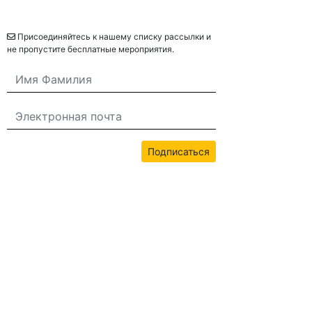
Рассылка
Присоединяйтесь к нашему списку рассылки и
не пропустите бесплатные мероприятия.
Подписаться
Всё содержимое этого сайта защищено авторским правом bwans.com.
Неавторизованное использование запрещено.
2026© BWANS®