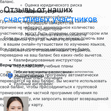
баланс.
Оценка юридического риска
Отзывы от наших
Причины и последствия
Отмена поставщиком услуг
счастливых участников
неплатежеспособности
Групповые мероприятия, которые по какой-либо
Процедуры банкротства
причине не набирают минимальное количество
Права кредиторов
участников, могут быть отменены организатором или
Личное неплатежеспособность
Если вы хотите узнать, как мы можем помочь вам
поставщиком услуг до начала программы.
в вашем онлайн-путешествии по изучению языков,
Вся плата за отмененное мероприятие будет
ознакомьтесь с отзывами наших студентов.
переведена на ваш баланс без каких-либо вычетов.
Квалифицированные инструкторы
Вернуться к карточке
Персональные учебные планы
Гибкие варианты расписания
Этот контент переведен искусственным интеллектом.
Сборы за отмененную программу автоматически
Показать оригинал
Быстрый опыт обучения
переводятся на ваш баланс. Вы можете использовать
Удобный интерфейс
свой баланс, чтобы присоединиться к групповой
тренировке или частной программе обучения по
вашему выбору, или запросить возврат возвращенной
суммы на вашу карту.