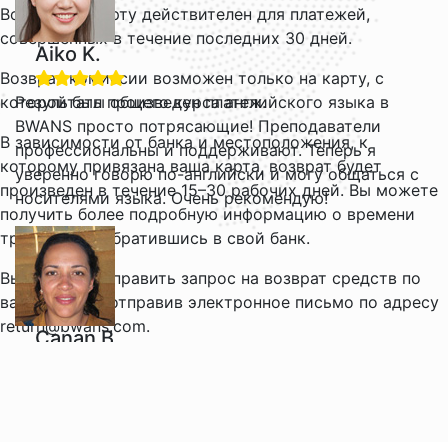
Возврат на карту действителен для платежей,
совершенных в течение последних 30 дней.
Aiko K.
Возврат комиссии возможен только на карту, с
которой был произведен платеж.
Результаты общего курса английского языка в
BWANS просто потрясающие! Преподаватели
В зависимости от банка и местоположения, к
профессиональны и поддерживают. Теперь я
которому привязана ваша карта, возврат будет
уверенно говорю по-английски и могу общаться с
произведен в течение 15–30 рабочих дней. Вы можете
носителями языка. Очень рекомендую!
получить более подробную информацию о времени
транзакций, обратившись в свой банк.
Вы можете отправить запрос на возврат средств по
вашей карте, отправив электронное письмо по адресу
return@bwans.com.
Canan B.
Присоединение к курсу делового английского
языка BWANS было лучшим решением в этом году.
Интерактивные уроки и увлекательный контент