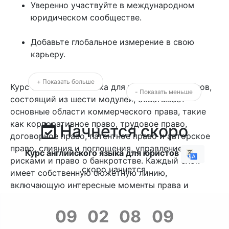
Уверенно участвуйте в международном
юридическом сообществе.
Добавьте глобальное измерение в свою
карьеру.
+ Показать больше
Курс английского языка для юристов и юристов,
- Показать меньше
состоящий из шести модулей, охватывает
основные области коммерческого права, такие
как корпоративное право, трудовое право,
Начнется скоро
договорное право, патентное право и авторское
право, слияния и поглощения, управление
Курс английского языка для юристов
рисками и право о банкротстве. Каждый блок
скоро начнется.
имеет собственную сюжетную линию,
включающую интересные моменты права и
сценарии из реальной жизни. Этот подход
направлен на то, чтобы предоставить опытным
09
02
08
08
юристам необходимые знания и навыки для