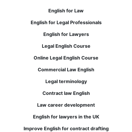
держат меня в интересе. Онлайн-формат идеально
вписывается в мой график. Значительное
English for Law
улучшение моих навыков письма и разговорной
English for Legal Professionals
речи.
English for Lawyers
Kerem O.
Legal English Course
Я был скептически настроен к онлайн-курсам, но
Online Legal English Course
BWANS превзошел мои ожидания. Преподаватели
Commercial Law English
высшего класса и дают ценные отзывы. Мои
понимание и словарный запас значительно
Legal terminology
улучшились. Очень рекомендую!
Contract law English
Elena T.
Law career development
English for lawyers in the UK
Живые сессии с носителями английского языка
невероятно полезны, а записанные уроки
Improve English for contract drafting