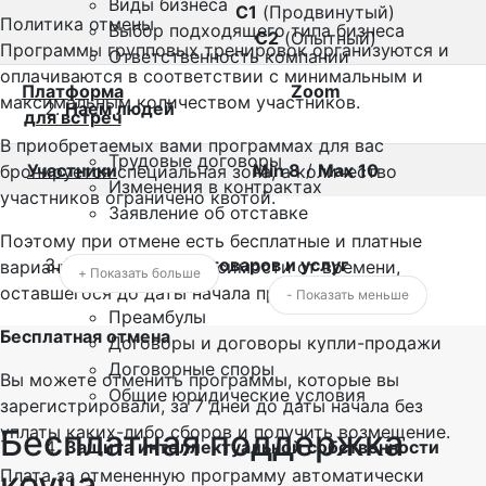
Виды бизнеса
C1
(Продвинутый)
Политика отмены
Выбор подходящего типа бизнеса
C2
(Опытный)
Программы групповых тренировок организуются и
Ответственность компании
оплачиваются в соответствии с минимальным и
Платформа
Zoom
максимальным количеством участников.
Наем людей
для встреч
В приобретаемых вами программах для вас
Трудовые договоры
Участники
Min 8
/
Max 10
бронируется специальная зона, а количество
Изменения в контрактах
участников ограничено квотой.
Заявление об отставке
Поэтому при отмене есть бесплатные и платные
Купля-продажа товаров и услуг
варианты отмены, в зависимости от времени,
+ Показать больше
оставшегося до даты начала программы.
- Показать меньше
Преамбулы
Бесплатная отмена
Договоры и договоры купли-продажи
Договорные споры
Вы можете отменить программы, которые вы
Общие юридические условия
зарегистрировали, за 7 дней до даты начала без
уплаты каких-либо сборов и получить возмещение.
Бесплатная поддержка
Защита интеллектуальной собственности
коуча
Плата за отмененную программу автоматически