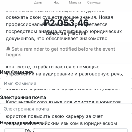
эффективного консультирования клиентов на
День
Час
Минута
Секунда
английском языке. и поощрять студентов
освежать свои существующие знания. Новая
₽
2 053,46
профессиональная лексика приобретается
посредством анализа аутентичных юридических
Взнос за участие
документов, что обеспечивает знакомство
студентов со специальной терминологией,
Set a reminder to get notified before the event
используемой в юридической профессии. Фигуры
begins.
речи, обычно встречающиеся в юридическом
контексте, отрабатываются с помощью
Имя Фамилия
упражнений на аудирование и разговорную речь,
что повышает способность студентов эффективно
общаться в различных юридических ситуациях.
Электронная почта
Курс английского языка для юристов и юристов
предлагает уникальную возможность для
юристов повысить свою карьеру за счет
Номер телефона
овладение английским языком в юридическом
контексте. Он обеспечивает всесторонний и