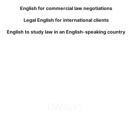
позволяют пересматривать темы в любое время.
Моя уверенность в разговоре и понимании
English for commercial law negotiations
английского языка значительно улучшилась.
Legal English for international clients
Обязательно попробуйте!
English to study law in an English-speaking country
Julio P.
Завершение курса английского языка в BWANS
было одним из лучших вложений в мое
образование. Небольшие размеры классов и
персонализированная обратная связь помогли мне
быстро улучшить навыки. Теперь я увереннее
использую английский. Очень рекомендую!
Языки
О нас
Поиск сейчас