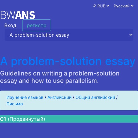
₽ RUB
Русский
Вход
регистр
A problem-solution essay
Guidelines on writing a problem-solution
essay and how to use parallelism.
Изучение языков
/
Английский
/
Общий английский
/
Письмо
C1
(Продвинутый)