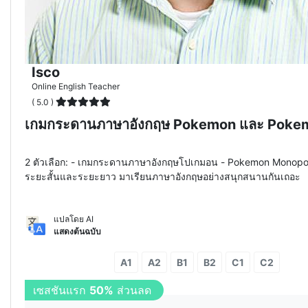
Isco
Online English Teacher
( 5.0 )
เกมกระดานภาษาอังกฤษ Pokemon และ Poke
2 ตัวเลือก: - เกมกระดานภาษาอังกฤษโปเกมอน - Pokemon Monopoly
ระยะสั้นและระยะยาว มาเรียนภาษาอังกฤษอย่างสนุกสนานกันเถอะ
แปลโดย AI
แสดงต้นฉบับ
A1
A2
B1
B2
C1
C2
2
เซสชัน
30%
ส่วนลด