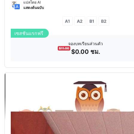
แปลโดย AI
แสดงต้นฉบับ
A1
A2
B1
B2
2
เซสชัน
30%
ส่วนลด
จองบทเรียนส่วนตัว
$
11.00
$
0.00
ชม.