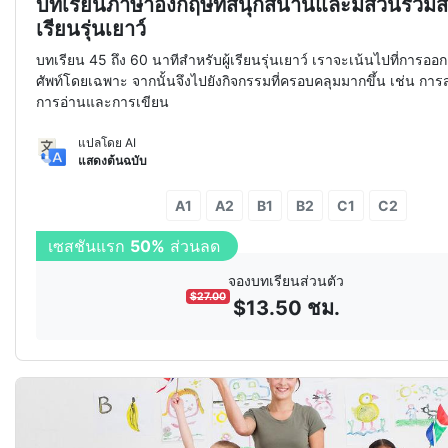
บทเรียนภาษาอังกฤษที่สนุกสนานและมีส่วนร่วมสำ
เรียนรุ่นเยาว์
บทเรียน 45 ถึง 60 นาทีสำหรับผู้เรียนรุ่นเยาว์ เราจะเน้นไปที่การอ
ศัพท์โดยเฉพาะ จากนั้นจึงไปยังกิจกรรมที่ครอบคลุมมากขึ้น เช่น กา
การอ่านและการเขียน
แปลโดย AI
แสดงต้นฉบับ
A1
A2
B1
B2
C1
C2
10
เซสชัน
5%
ส่วนลด
จองบทเรียนส่วนตัว
$
27.00
$
13.50
ชม.