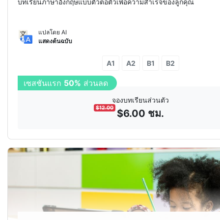
บทเรียนภาษาอังกฤษแบบตัวต่อตัวเพื่อความสำเร็จของลูกคุณ
แปลโดย AI
แสดงต้นฉบับ
A1
A2
B1
B2
เซสชันแรก
50%
ส่วนลด
จองบทเรียนส่วนตัว
$
12.00
$
6.00
ชม.