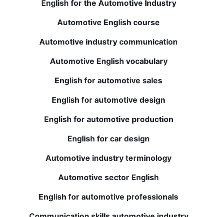
English for the Automotive Industry
Kerem O.
Automotive English course
Automotive industry communication
Çevrimiçi kurslar hakkında şüphelerim vardı, ancak
BWANS beklentilerimi aştı. Öğretmenler üst düzey ve
Automotive English vocabulary
değerli geri bildirimler sağlıyor. Anlama ve kelime
dağarcığım büyük ölçüde gelişti. Şiddetle tavsiye
English for automotive sales
ederim!
English for automotive design
English for automotive production
Elena T.
English for car design
Ana dili İngilizce olan öğretmenlerle yapılan canlı
oturumlar son derece faydalıdır ve kaydedilen dersler
Automotive industry terminology
gerektiğinde gözden geçirilebilir. İngilizce konuşma ve
Automotive sector English
anlama konusundaki güvenim büyük ölçüde arttı.
Kesinlikle denemelisiniz!
English for automotive professionals
Communication skills automotive industry