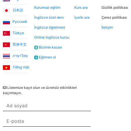
Kurumsal eğitim
Kurs ara
Gizlilik politikası
日本語
İngilizce özel ders
İçerik ara
Çerez politikası
Русский
İngilizce öğretmeni
İletişim
Türkçe
Online İngilizce kursu
简体中文
Bizimle kazan
$
ภาษาไทย
Eğitmen ol
$
Tiếng Việt
Bülten
Listemize kayıt olun ve ücretsiz etkinlikleri
kaçırmayın.