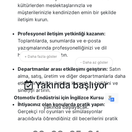
kültürlerden meslektaşlarınızla ve
müşterilerinizle kendinizden emin bir şekilde
iletişim kurun.
Profesyonel iletişim yetkinliği kazanın:
Toplantılarda, sunumlarda ve e-posta
yazışmalarında profesyonelliğinizi ve dil
hakimiyetinizi yansıtın.
+ Daha fazla göster
- Daha az göster
Departmanlar arası etkileşimi geliştirin:
Satın
alma, satış, üretim ve diğer departmanlarla daha
Yakında başlıyor
etkin bir şekilde iletişim kurarak iş birliğini ve
sinerjiyi artırın.
Otomotiv Endüstrisi için İngilizce Kursu
İhtiyacınız olan konularda pratik yapın:
yakında başlayacak.
Gerçekçi rol oyunları ve simülasyonlar
aracılığıyla öğrendiğiniz dil becerilerini pratik
ortamda pekiştirin.