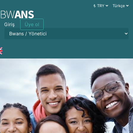
₺ TRY
Türkçe
Giriş
Üye ol