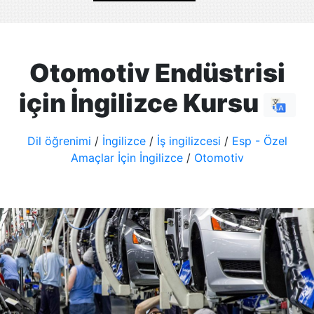
Otomotiv Endüstrisi
için İngilizce Kursu
Dil öğrenimi
/
İngilizce
/
İş ingilizcesi
/
Esp - Özel
Amaçlar İçin İngilizce
/
Otomotiv