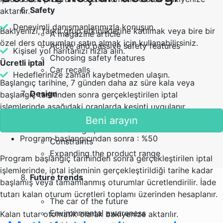
Safety
aktarılır.
Deneyimli danışmanlarımızla konuşun.
Bakiyenizi, farklı grup etkinliklerine katılmak veya bire bir
A magazine article
özel ders oturumları satın almak için kullanabilirsiniz.
Active and passive safety features
Kişisel yol haritanızı hızla alın.
Choosing safety features
Ücretli iptal
Car recalls
Hedeflerinize zaman kaybetmeden ulaşın.
Başlangıç tarihine, 7 günden daha az süre kala veya
Design
başlangıç tarihinden sonra gerçekleştirilen iptal
işlemlerinde aşağıdaki oranlarda kesinti uygulanır.
Describing car design
Beni arayın
7 günden az : %25
The design process
Program başlangıcından sonra : %50
Constraints
Expanding the product range
Program başlangıç tarihinden sonra gerçekleştirilen iptal
işlemlerinde, iptal işleminin gerçekleştirildiği tarihe kadar
Future trends
başlamış veya tamamlanmış oturumlar ücretlendirilir. İade
tutarı kalan oturum ücretleri toplamı üzerinden hesaplanır.
The car of the future
Environmental awareness
Kalan tutar otomatik olarak bakiyenize aktarılır.