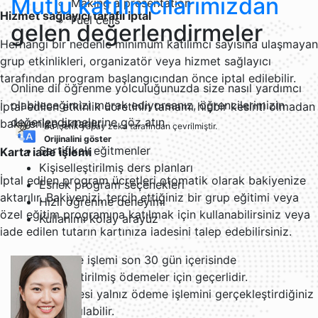
Mutlu katılımcılarımızdan
Making a presentation
Hizmet sağlayıcı taraflı iptal
Fuel cells
gelen değerlendirmeler
Herhangi bir nedenle minimum katılımcı sayısına ulaşmayan
grup etkinlikleri, organizatör veya hizmet sağlayıcı
tarafından program başlangıcından önce iptal edilebilir.
Online dil öğrenme yolculuğunuzda size nasıl yardımcı
olabileceğimizi merak ediyorsanız, öğrencilerimizin
İptal edilen etkinlik ücretinin tamamı hiçbir kesinti olmadan
değerlendirmelerine göz atın.
bakiyenize aktarılır.
Bu içerik yapay zeka tarafından çevrilmiştir.
Orijinalini göster
Sertifikalı eğitmenler
Karta iade işlemi
Kişiselleştirilmiş ders planları
İptal edilen program ücretleri otomatik olarak bakiyenize
Esnek program seçenekleri
aktarılır. Bakiyenizi, tercih ettiğiniz bir grup eğitimi veya
Hızlı öğrenme deneyimi
özel eğitim programına katılmak için kullanabilirsiniz veya
Kullanımı kolay arayüz
iade edilen tutarın kartınıza iadesini talep edebilirsiniz.
Karta iade işlemi son 30 gün içerisinde
gerçekleştirilmiş ödemeler için geçerlidir.
Ücret iadesi yalnız ödeme işlemini gerçekleştirdiğiniz
karta yapılabilir.