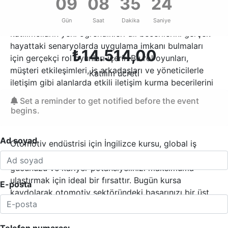
09
08
35
23
Otomotiv endüstrisi mesleki İngilizce kursumuz,
Gün
Saat
Dakika
Saniye
katılımcıların yeni öğrendikleri dil becerilerini gerçek
hayattaki senaryolarda uygulama imkanı bulmaları
₺
14.514,00
için gerçekçi rol oyunları içerir. Bu rol oyunları,
müşteri etkileşimleri, iş arkadaşları ve yöneticilerle
Katılım ücreti
iletişim gibi alanlarda etkili iletişim kurma becerilerini
geliştirmelerine yardımcı olur.
Set a reminder to get notified before the event
begins.
Kariyerinizde fark yaratın
Ad soyad
Otomotiv endüstrisi için İngilizce kursu, global iş
dünyasının iletişim dilini öğrenerek sektördeki rekabet
gücünüzü ve kariyer potansiyelinizi maksimuma
ulaştırmak için ideal bir fırsattır. Bugün kursa
E-posta
kaydolarak otomotiv sektöründeki başarınızı bir üst
seviyeye taşıyın!
Telefon numarası