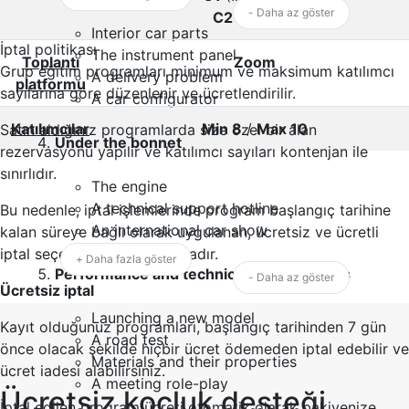
- Daha az göster
C2
(Uzman)
Interior car parts
İptal politikası
The instrument panel
Toplantı
Zoom
Grup eğitim programları minimum ve maksimum katılımcı
A delivery problem
platformu
sayılarına göre düzenlenir ve ücretlendirilir.
A car configurator
Katılımcılar
Min 8
/
Max 10
Satın aldığınız programlarda size özel bir alan
Under the bonnet
rezervasyonu yapılır ve katılımcı sayıları kontenjan ile
sınırlıdır.
The engine
A technical support hotline
Bu nedenle, iptal işlemlerinde program başlangıç tarihine
An international car show
kalan süreye bağlı olarak uygulanan, ücretsiz ve ücretli
iptal seçenekleri bulunmaktadır.
+ Daha fazla göster
Performance and technical specifications
- Daha az göster
Ücretsiz iptal
Launching a new model
Kayıt olduğunuz programları, başlangıç tarihinden 7 gün
A road test
önce olacak şekilde hiçbir ücret ödemeden iptal edebilir ve
Materials and their properties
ücret iadesi alabilirsiniz.
A meeting role-play
Ücretsiz koçluk desteği
İptal edilen program ücreti otomatik olarak bakiyenize