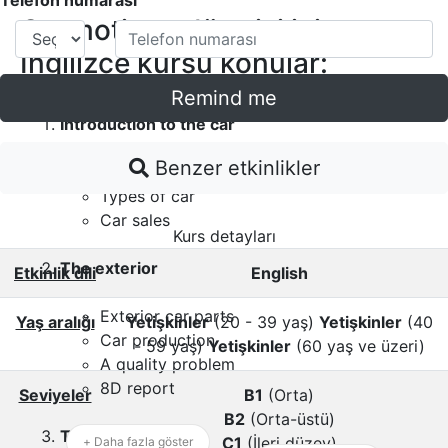
Otomotiv endüstrisi için
İngilizce kursu konular:
Remind me
Introduction to the car
Benzer etkinlikler
Factors involved in buying a car
Types of car
Car sales
Kurs detayları
The exterior
Etkinlik dili
English
Exterior car parts
Yaş aralığı
Yetişkinler
(20 - 39 yaş)
Yetişkinler
(40
Car production
- 59 yaş)
Yetişkinler
(60 yaş ve üzeri)
A quality problem
8D report
Seviyeler
B1
(Orta)
B2
(Orta-üstü)
The interior
C1
(İleri düzey)
+ Daha fazla göster