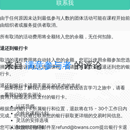
联系我
服务提供者取消
由于任何原因未达到最低参与人数的团体活动可能在课程开始前
由组织者或服务提供者取消。
所有取消的活动费用将全额转入您的余额，无任何扣除。
退还到银行卡
取消的课程费用将自动转入您的余额。您可以使用余额参加您选
来自
满意参与者
的评论
择的团体培训或私人培训课程，或请求将退款金额退还到您的银
行卡。
退还到银行卡适用于最近30天内的支付。
如果你想了解我们如何帮助你在在线语言学习之旅中，请看
看我们的学生评论。
费用只能退还到原支付的银行卡。
认证导师
根据您的银行卡所属银行和位置，退款将在15 - 30个工作日内
个性化课程计划
完成。您可以通过联系您的银行获取更详细的交易时间信息。
灵活的安排选项
您可以通过发送电子邮件至refund@bwans.com提出银行卡退
加速学习体验