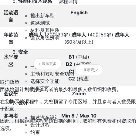
性能和技术规格
课程详情
活动语
English
推出新车型
言
道路测试
材料及其性质
年龄范
成年人
(20到39岁)
成年人
(40到59岁)
成年人
会议角色扮演
围
(60岁及以上)
安全
水平要
B1
(中级)
求
B2
(中高级)
+ 显示更多
一篇杂志文章
- 显示更少
C1
(高级)
主动和被动安全功能
C2
(精通)
选择安全功能
取消政策
汽车召回
团体培训计划根据参与者的最少和最多人数组织和收费。
会议平
Zoom
台
在您购买的课程中，为您预留了专用区域，并且参与者人数受限
设计
于配额。
参与者
Min 8
/
Max 10
描述汽车设计
因此，根据距离课程开始日期的时间，取消时有免费和付费取消
设计过程
选项。
约束