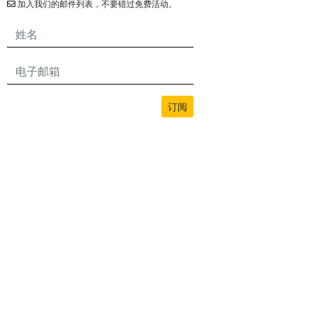
加入我们的邮件列表，不要错过免费活动。
订阅
本网站的所有内容均由bwans.com版权所有。未经授权禁止使用或复制。
2026© BWANS®