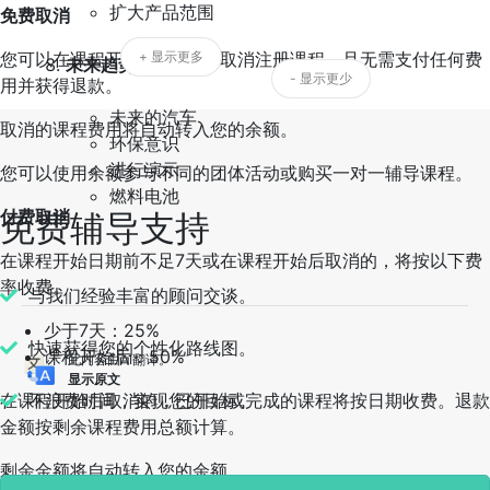
扩大产品范围
免费取消
您可以在课程开始日期前7天取消注册课程，且无需支付任何费
+ 显示更多
未来趋势
- 显示更少
用并获得退款。
未来的汽车
取消的课程费用将自动转入您的余额。
环保意识
进行演示
您可以使用余额参与不同的团体活动或购买一对一辅导课程。
燃料电池
付费取消
免费辅导支持
在课程开始日期前不足7天或在课程开始后取消的，将按以下费
率收费。
与我们经验丰富的顾问交谈。
少于7天：25%
快速获得您的个性化路线图。
课程开始后：50%
此内容由AI翻译。
显示原文
在课程开始后取消的，已开始或完成的课程将按日期收费。退款
不浪费时间，实现您的目标。
金额按剩余课程费用总额计算。
剩余金额将自动转入您的余额。