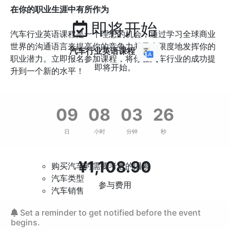
在你的职业生涯中有所作为
即将开始
汽车行业英语课程是一个理想的机会，通过学习全球商业
世界的沟通语言来提高你的竞争力并最大限度地发挥你的
汽车行业英语课程
职业潜力。立即报名参加课程，将你在汽车行业的成功提
即将开始。
升到一个新的水平！
汽车行业英语课程主题：
09
08
03
25
日
小时
分钟
秒
汽车简介
¥
1,108.90
购买汽车时需要考虑的因素
汽车类型
参与费用
汽车销售
Set a reminder to get notified before the event
外部
begins.