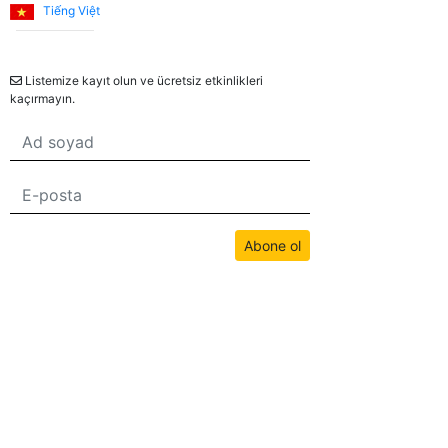
Tiếng Việt
Bülten
Listemize kayıt olun ve ücretsiz etkinlikleri
kaçırmayın.
Abone ol
Bu sitedeki tüm içerikler bwans.com tarafından telif hakkıyla korunmaktadır.
İzinsiz kullanım yasaktır.