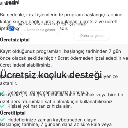
geçin!
sınırlıdır.
Bu nedenle, iptal işlemlerinde program başlangıç tarihine
kalan süreye bağlı olarak uygulanan, ücretsiz ve ücretli
Bu içerik yapay zeka tarafından çevrilmiştir.
iptal seçenekleri bulunmaktadır.
Orijinalini göster
+ Daha fazla göster
- Daha az göster
Ücretsiz iptal
Kayıt olduğunuz programları, başlangıç tarihinden 7 gün
önce olacak şekilde hiçbir ücret ödemeden iptal edebilir ve
ücret iadesi alabilirsiniz.
Ücretsiz koçluk desteği
İptal edilen program ücreti otomatik olarak bakiyenize
aktarılır.
Deneyimli danışmanlarımızla konuşun.
Bakiyenizi, farklı grup etkinliklerine katılmak veya bire bir
özel ders oturumları satın almak için kullanabilirsiniz.
Kişisel yol haritanızı hızla alın.
Ücretli iptal
Hedeflerinize zaman kaybetmeden ulaşın.
Başlangıç tarihine, 7 günden daha az süre kala veya