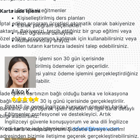
Sertifikalı eğitmenler
Karta iade işlemi
Kişiselleştirilmiş ders planları
İptal edilen program ücretleri otomatik olarak bakiyenize
Esnek program seçenekleri
aktarılır. Bakiyenizi, tercih ettiğiniz bir grup eğitimi veya
Hızlı öğrenme deneyimi
özel eğitim programına katılmak için kullanabilirsiniz veya
Kullanımı kolay arayüz
iade edilen tutarın kartınıza iadesini talep edebilirsiniz.
Karta iade işlemi son 30 gün içerisinde
gerçekleştirilmiş ödemeler için geçerlidir.
Ücret iadesi yalnız ödeme işlemini gerçekleştirdiğiniz
karta yapılabilir.
Aiko K.
İade işlemi kartınızın bağlı olduğu banka ve lokasyona
bağlı olarak 15 - 30 iş günü içerisinde gerçekleştirilir.
BWANS ile genel İngilizce kursunun sonuçları harika!
Bankanız ile görüşerek işlem süreleri ile ilgili daha detaylı
Eğitmenler profesyonel ve destekleyici. Artık
bilgi alabilirsiniz.
İngilizceyi güvenle konuşuyorum ve ana dili İngilizce
Kredi kartına iade işlemlerinizi
refund@bwans.com
olanlarla konuşabiliyorum. Şiddetle tavsiye ederim!
adresinden bizimle iletişime geçerek gerçekleştirebilirsiniz.