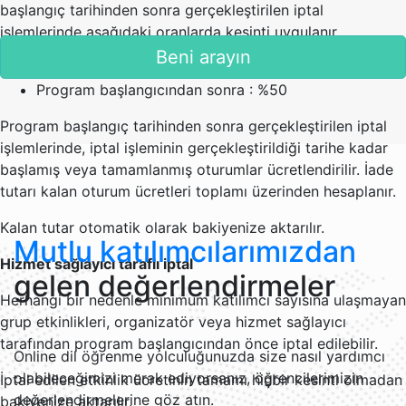
başlangıç tarihinden sonra gerçekleştirilen iptal
işlemlerinde aşağıdaki oranlarda kesinti uygulanır.
Beni arayın
7 günden az : %25
Program başlangıcından sonra : %50
Program başlangıç tarihinden sonra gerçekleştirilen iptal
işlemlerinde, iptal işleminin gerçekleştirildiği tarihe kadar
başlamış veya tamamlanmış oturumlar ücretlendirilir. İade
tutarı kalan oturum ücretleri toplamı üzerinden hesaplanır.
Kalan tutar otomatik olarak bakiyenize aktarılır.
Mutlu katılımcılarımızdan
Hizmet sağlayıcı taraflı iptal
gelen değerlendirmeler
Herhangi bir nedenle minimum katılımcı sayısına ulaşmayan
grup etkinlikleri, organizatör veya hizmet sağlayıcı
tarafından program başlangıcından önce iptal edilebilir.
Online dil öğrenme yolculuğunuzda size nasıl yardımcı
olabileceğimizi merak ediyorsanız, öğrencilerimizin
İptal edilen etkinlik ücretinin tamamı hiçbir kesinti olmadan
değerlendirmelerine göz atın.
bakiyenize aktarılır.