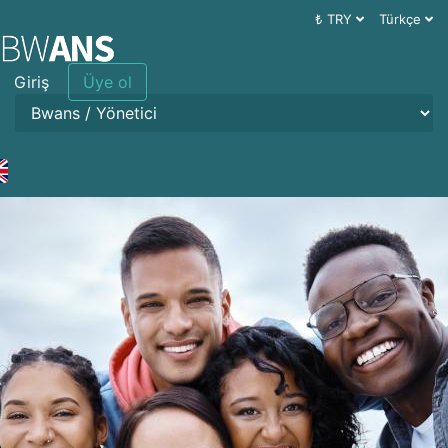
₺ TRY
Türkçe
Giriş
Üye ol