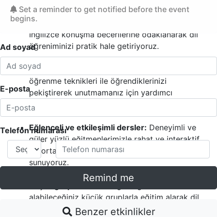
Set a reminder to get notified before the event
begins.
Pratik odaklı:
Gerçek hayatta kullanabileceğiniz
İngilizce konuşma becerilerine odaklanarak dil
öğreniminizi pratik hale getiriyoruz.
Ad soyad
Kalıcı öğrenme:
Etkili ve kalıcı İngilizce
öğrenme teknikleri ile öğrendiklerinizi
E-posta
pekiştirerek unutmamanız için yardımcı
oluyoruz.
Eğlenceli ve etkileşimli dersler:
Deneyimli ve
Telefon numarası
güler yüzlü eğitmenlerimizle rahat ve interaktif
bir ortamda İngilizce öğrenme imkanı
sunuyoruz.
Remind me
Küçük gruplar:
Birebir ilgi ve geri bildirim
alabileceğiniz küçük gruplarla eğitim alarak dil
becerilerinizi daha hızlı geliştirtirin.
Benzer etkinlikler