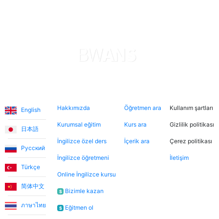
Diller
Hakkımızda
Şimdi ara
Hukuki
Hakkımızda
Öğretmen ara
Kullanım şartları
English
Kurumsal eğitim
Kurs ara
Gizlilik politikası
日本語
İngilizce özel ders
İçerik ara
Çerez politikası
Русский
İngilizce öğretmeni
İletişim
Türkçe
Online İngilizce kursu
简体中文
Bizimle kazan
$
ภาษาไทย
Eğitmen ol
$