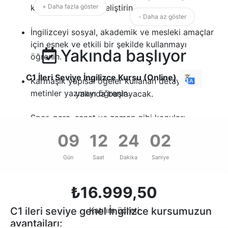
konuşma becerisi geliştirin.
+ Daha fazla göster
- Daha az göster
İngilizceyi sosyal, akademik ve mesleki amaçlar
için esnek ve etkili bir şekilde kullanmayı
Yakında başlıyor
öğrenin.
C1 İleri Seviye İngilizce Kursu (Online)
Karmaşık yapısal öğeler kullanan detaylı
metinler yazmayı öğrenin.
yakında başlayacak.
Spor, para, sanat ve zaman gibi konuları
inceleyin.
09
12
24
01
Vurgu eklemek, varsayımsal anlamlar vermek
Gün
Saat
Dakika
Saniye
gibi teknik konulara odaklanın.
₺
16.999,50
Katılım ücreti
C1 ileri seviye genel İngilizce kursumuzun
avantajları: