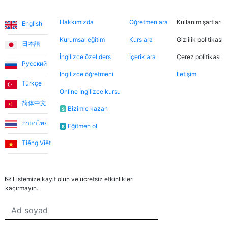
inanılmaz sıcakkanlı. İndirimli tanışma derslerinden
Diller
Hakkımızda
Şimdi ara
Hukuki
yararlanarak farklı öğretmenleri tanıma fırsatı buldum.
Hakkımızda
Öğretmen ara
Kullanım şartları
English
Dersler, öğretmen-öğrenci ilişkisinden çok arkadaşlık
havasında geçiyor.
Kurumsal eğitim
Kurs ara
Gizlilik politikası
日本語
İngilizce özel ders
İçerik ara
Çerez politikası
Русский
Ece T.
İngilizce öğretmeni
İletişim
Türkçe
Online İngilizce kursu
Emma, kızıma İngilizceyi çok eğlenceli yöntemlerle
简体中文
öğretiyor. Her zaman neşeli ve bu dersleri daha keyifli
Bizimle kazan
$
hale getiriyor. Bu uygulama sayesinde Emma ile
ภาษาไทย
Eğitmen ol
$
tanışmamızı ve bize İngilizce öğretmesini büyük bir
şans olarak görüyorum.
Tiếng Việt
Bülten
Utku S.
Listemize kayıt olun ve ücretsiz etkinlikleri
kaçırmayın.
Online İngilizce öğrenmeye sıfırdan başladım. İlk 3 ay
Umut Hoca ile çalıştım. Türkçe desteksiz iletişim
kurabilecek seviyeye geldiğimde Jade öğretmenimle