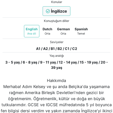
Konular
İngilizce
Konuştuğum diller
English
Dutch
German
Spanish
Ana dil
Orta
Orta
Temel
Seviyeler
A1 / A2 / B1 / B2 / C1 / C2
Yaş aralığı
3 - 5 yaş / 6 - 8 yaş / 9 - 11 yaş / 12 - 14 yaş / 15 - 19 yaş / 20 -
39 yaş
Hakkımda
Merhaba! Adım Kelsey ve şu anda Belçika'da yaşamama
rağmen Amerika Birleşik Devletleri'nden gezici bir
öğretmenim. Öğretmenlik, kültür ve doğa en büyük
tutkularımdır. GCSE ve IGCSE müfredatında 5 yıl boyunca
fen bilgisi dersi verdim ve yakın zamanda İngilizce'yi ikinci