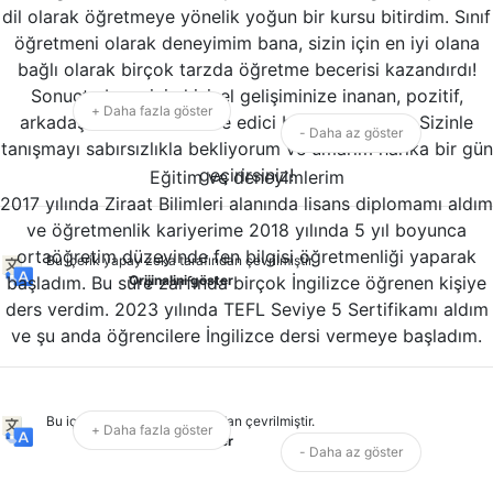
dil olarak öğretmeye yönelik yoğun bir kursu bitirdim. Sınıf
öğretmeni olarak deneyimim bana, sizin için en iyi olana
bağlı olarak birçok tarzda öğretme becerisi kazandırdı!
Sonuçta ben sizin kişisel gelişiminize inanan, pozitif,
+ Daha fazla göster
arkadaş canlısı ve motive edici bir öğretmenim. Sizinle
- Daha az göster
tanışmayı sabırsızlıkla bekliyorum ve umarım harika bir gün
geçirirsiniz!
Eğitim ve deneyimlerim
2017 yılında Ziraat Bilimleri alanında lisans diplomamı aldım
ve öğretmenlik kariyerime 2018 yılında 5 yıl boyunca
ortaöğretim düzeyinde fen bilgisi öğretmenliği yaparak
Bu içerik yapay zeka tarafından çevrilmiştir.
başladım. Bu süre zarfında birçok İngilizce öğrenen kişiye
Orijinalini göster
ders verdim. 2023 yılında TEFL Seviye 5 Sertifikamı aldım
ve şu anda öğrencilere İngilizce dersi vermeye başladım.
Bu içerik yapay zeka tarafından çevrilmiştir.
+ Daha fazla göster
Orijinalini göster
- Daha az göster