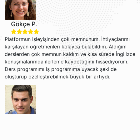
Gökçe P.
Platformun işleyişinden çok memnunum. İhtiyaçlarımı
karşılayan öğretmenleri kolayca bulabildim. Aldığım
derslerden çok memnun kaldım ve kısa sürede İngilizce
konuşmalarımda ilerleme kaydettiğimi hissediyorum.
Ders programımı iş programıma uyacak şekilde
oluşturup özelleştirebilmek büyük bir artıydı.
Grigori V.
Jacob ve Brian ile İngilizce öğrenmekten gerçekten