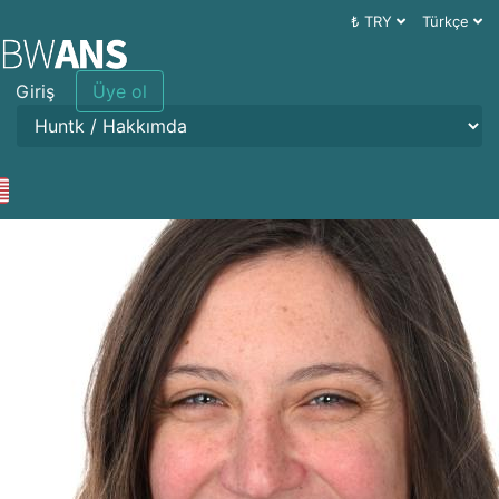
₺ TRY
Türkçe
Giriş
Üye ol